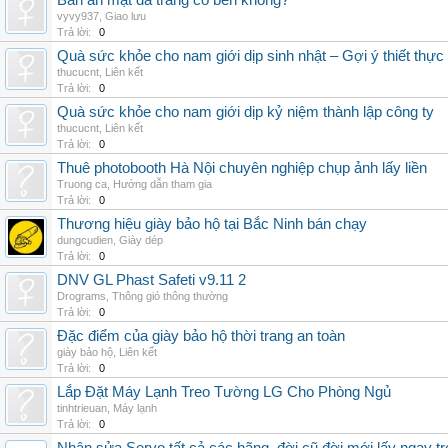
Bàn ăn mặt đá trắng có bền không?
vyvy937
,
Giao lưu
Trả lời:
0
Quà sức khỏe cho nam giới dịp sinh nhật – Gợi ý thiết thực
thucucnt
,
Liên kết
Trả lời:
0
Quà sức khỏe cho nam giới dịp kỷ niệm thành lập công ty
thucucnt
,
Liên kết
Trả lời:
0
Thuê photobooth Hà Nội chuyên nghiệp chụp ảnh lấy liền
Truong ca
,
Hướng dẫn tham gia
Trả lời:
0
Thương hiệu giày bảo hộ tại Bắc Ninh bán chạy
dungcudien
,
Giày dép
Trả lời:
0
DNV GL Phast Safeti v9.11 2
Drograms
,
Thông gió thông thường
Trả lời:
0
Đặc điểm của giày bảo hộ thời trang an toàn
giày bảo hộ
,
Liên kết
Trả lời:
0
Lắp Đặt Máy Lạnh Treo Tường LG Cho Phòng Ngủ
tinhtrieuan
,
Máy lạnh
Trả lời:
0