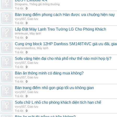
DDS FEMtools 4.4
Drograms
,
Thông gió thông thường
Trả lời:
0
Bàn trang điểm phong cách Hàn được ưa chuộng hiện nay
vyvy937
,
Giao lưu
Trả lời:
0
Lắp Đặt Máy Lạnh Treo Tường LG Cho Phòng Khách
tinhtrieuan
,
Máy lạnh
Trả lời:
0
Cung ứng block 12HP Danfoss SM148T4VC giá ưu đãi, giao 
maynendanfoss
,
Máy lạnh
Trả lời:
0
Sofa văng hiện đại cho nhà phố như thế nào mới hợp lý?
vyvy937
,
Giao lưu
Trả lời:
0
Bàn ăn thông minh có đáng mua không?
vyvy937
,
Giao lưu
Trả lời:
0
Bàn trang điểm nhỏ gọn giúp tối ưu không gian
vyvy937
,
Giao lưu
Trả lời:
0
Sofa chữ L nhỏ cho phòng khách diện tích hạn chế
vyvy937
,
Giao lưu
Trả lời:
0