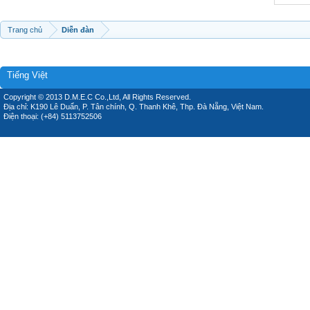
Trang chủ
Diễn đàn
Tiếng Việt
Copyright © 2013 D.M.E.C Co.,Ltd, All Rights Reserved.
Địa chỉ: K190 Lê Duẩn, P. Tân chính, Q. Thanh Khê, Thp. Đà Nẵng, Việt Nam.
Điện thoại: (+84) 5113752506