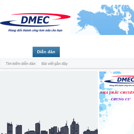
Trang chủ
Diễn đàn
Thành viên
Tìm kiếm diễn đàn
Bài viết gần đây