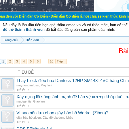
ễn đàn Cơ Điện - Diễn đàn Cơ điện là nơi chia sẽ kiến thức kinh nghiệm trong l
Nếu đây là lần đầu tiên bạn ghé thăm dmec.vn và có thắc mắc, bạn có th
để trở thành thành viên
để bắt đầu đăng bán sản phẩm của mình.
Trang chủ
Diễn đàn
Bài
1
2
3
4
5
6
→
10
Tiếp >
TIÊU ĐỀ
Thay block điều hòa Danfoss 12HP SM148T4VC hàng China,
maynendanfoss
,
Máy lạnh
Trả lời:
0
Xây dựng lối sống lành mạnh để bảo vệ xương khớp tuổi tru
muoigentis
,
Giao lưu
Trả lời:
0
Vì sao nên lựa chọn giày bảo hộ Worket (Ziben)?
giày bảo hộ ziben
,
Các đồ gia dụng khác
Trả lời:
0