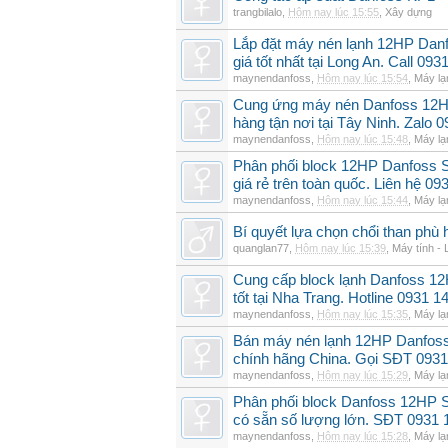
trangbilalo
,
Hôm nay lúc 15:55
,
Xây dựng
Lắp đặt máy nén lạnh 12HP Da
giá tốt nhất tại Long An. Call 09
maynendanfoss
,
Hôm nay lúc 15:54
,
Máy lạ
Cung ứng máy nén Danfoss 12H
hàng tận nơi tại Tây Ninh. Zalo 
maynendanfoss
,
Hôm nay lúc 15:48
,
Máy lạ
Phân phối block 12HP Danfoss
giá rẻ trên toàn quốc. Liên hệ 09
maynendanfoss
,
Hôm nay lúc 15:44
,
Máy lạ
Bí quyết lựa chọn chổi than phù 
quanglan77
,
Hôm nay lúc 15:39
,
Máy tính - 
Cung cấp block lạnh Danfoss 1
tốt tại Nha Trang. Hotline 0931 1
maynendanfoss
,
Hôm nay lúc 15:35
,
Máy lạ
Bán máy nén lạnh 12HP Danfo
chính hãng China. Gọi SĐT 0931
maynendanfoss
,
Hôm nay lúc 15:29
,
Máy lạ
Phân phối block Danfoss 12HP 
có sẵn số lượng lớn. SĐT 0931 
maynendanfoss
,
Hôm nay lúc 15:28
,
Máy lạ