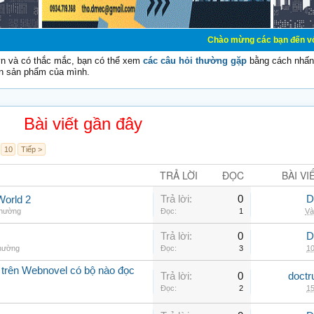
Chào mừng các bạn đến với Diễn đàn Cơ Đ
vn và có thắc mắc, bạn có thể xem
các câu hỏi thường gặp
bằng cách nhấn 
n sản phẩm của mình.
Bài viết gần đây
10
Tiếp >
TRẢ LỜI
ĐỌC
BÀI VI
Trả lời:
0
D
World 2
thường
Đọc:
1
Và
Trả lời:
0
D
thường
Đọc:
3
10
 trên Webnovel có bộ nào đọc
Trả lời:
0
doctr
Đọc:
2
15