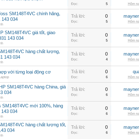
Đọc:
5
Hôm na
nfoss SM148T4VC chính hãng,
Trả lời:
0
maynen
31 143 034
Đọc:
5
Hôm na
nh
P SM148T4VC giá tốt, giao
Trả lời:
0
maynen
0931 143 034
Đọc:
5
Hôm na
nh
 SM148T4VC hàng chất lượng,
Trả lời:
0
maynen
31 143 034
Đọc:
4
Hôm na
nh
Trả lời:
0
qu
hợp với từng loại động cơ
Laptop
Đọc:
6
Hôm na
2HP SM148T4VC hàng China, giá
Trả lời:
0
maynen
43 034
Đọc:
6
Hôm na
nh
ss SM148T4VC mới 100%, hàng
Trả lời:
0
maynen
 143 034
Đọc:
6
Hôm na
nh
SM148T4VC hàng chất lượng tốt,
Trả lời:
0
maynen
143 034
Đọc:
6
Hôm na
nh