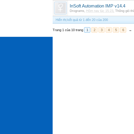
InSoft Automation IMP v14.4
Drograms
,
Hôm nay lúc 15:23
,
Thông gió t
Hiển thị kết quả từ 1 đến 20 của 200
Trang 1 của 10 trang
1
2
3
4
5
6
→