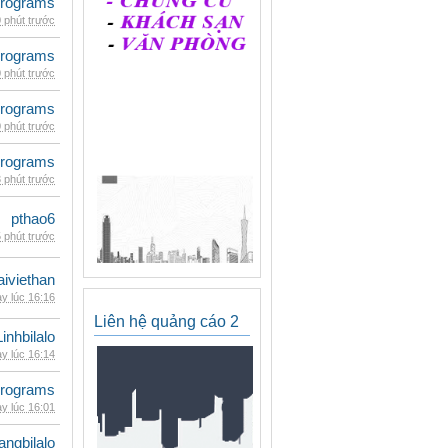
rograms
 phút trước
rograms
 phút trước
rograms
 phút trước
rograms
 phút trước
pthao6
 phút trước
iviethan
y lúc 16:16
Liên hệ quảng cáo 2
Linhbilalo
y lúc 16:14
rograms
y lúc 16:01
rangbilalo