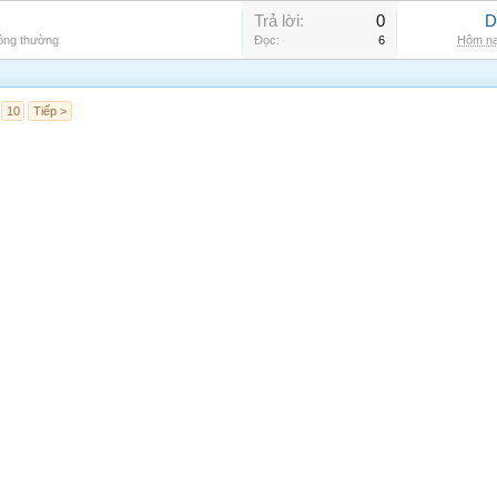
Trả lời:
0
D
hông thường
Đọc:
6
Hôm na
10
Tiếp >