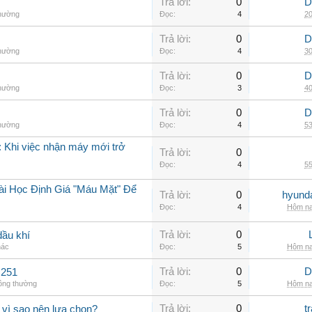
Trả lời:
0
D
thường
Đọc:
4
20
Trả lời:
0
D
thường
Đọc:
4
30
Trả lời:
0
D
thường
Đọc:
3
40
Trả lời:
0
D
thường
Đọc:
4
53
 Khi việc nhận máy mới trở
Trả lời:
0
Đọc:
4
55
ài Học Định Giá "Máu Mặt" Để
Trả lời:
0
hyunda
Đọc:
4
Hôm na
Trả lời:
0
dầu khí
hác
Đọc:
5
Hôm na
Trả lời:
0
D
C251
hông thường
Đọc:
5
Hôm na
Trả lời:
0
t
 vì sao nên lựa chọn?