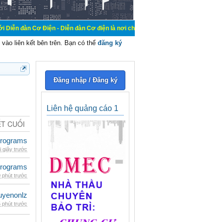
iện - Diễn đàn Cơ điện là nơi chia sẽ kiến thức kinh nghiệm trong lãnh vực cơ
vào liên kết bên trên. Bạn có thể
đăng ký
Đăng nhập / Đăng ký
Liên hệ quảng cáo 1
ẾT CUỐI
rograms
i giây trước
rograms
 phút trước
uyenonlz
 phút trước