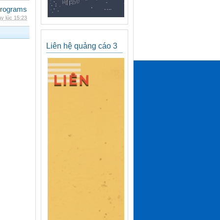
rograms
y lúc 15:23
Liên hệ quảng cáo 3