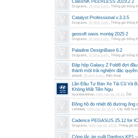
ClassNK PEERLESS 2019.2 2
Drograms
,
20 phút trước
,
Thông gió thông 
Catalyst Professional v.3.3.5
Drograms
,
30 phút trước
,
Thông gió thông 
geosoft oasis montaj 2025 2
Drograms
,
40 phút trước
,
Thông gió thông 
Paladine DesignBase 6.2
Drograms
,
53 phút trước
,
Thông gió thông 
Đập hộp Galaxy Z Fold8 đợt đầu:
thành một trải nghiệm đặc quyền
pthao6
,
55 phút trước
,
Điện thoại
Lần Đầu Tự Bán Xe Tải Cũ Và B
Không Mất Tiền Ngu
hyundaiviethan
,
Hôm nay lúc 16:16
,
Ôtô
Đồng hồ đo nhiệt độ đường ống 
Linhbilalo
,
Hôm nay lúc 16:14
,
Các thiết bị k
Cadence PEGASUS 25.12 for I
Drograms
,
Hôm nay lúc 16:01
,
Thông gió t
Công tắc áp suất Danfoss KP1 –