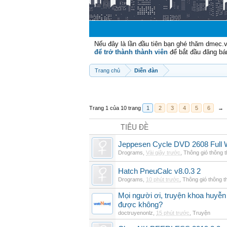
Nếu đây là lần đầu tiên bạn ghé thăm dmec.
để trở thành thành viên
để bắt đầu đăng bá
Trang chủ
Diễn đàn
Trang 1 của 10 trang
1
2
3
4
5
6
→
TIÊU ĐỀ
Jeppesen Cycle DVD 2608 Full 
Drograms
,
Vài giây trước
,
Thông gió thông 
Hatch PneuCalc v8.0.3 2
Drograms
,
10 phút trước
,
Thông gió thông 
Mọi người ơi, truyện khoa huyễn
được không?
doctruyenonlz
,
15 phút trước
,
Truyện