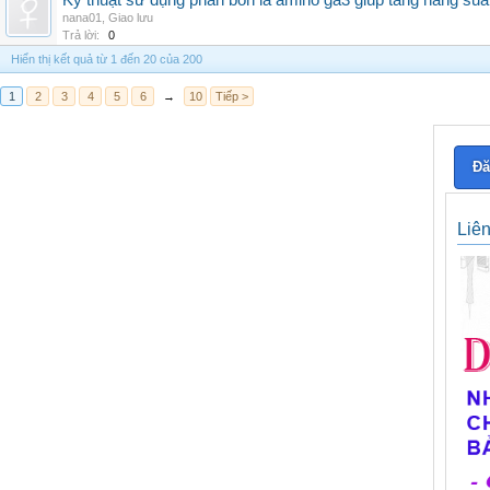
Kỹ thuật sử dụng phân bón lá amino ga3 giúp tăng năng suấ
nana01
,
Giao lưu
Trả lời:
0
Hiển thị kết quả từ 1 đến 20 của 200
1
2
3
4
5
6
→
10
Tiếp >
Đă
Liê