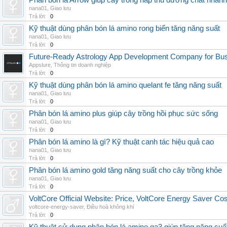
Phân bón lá Arrow giúp cây trồng hấp thu dưỡng chất nhanh
nana01
,
Giao lưu
Trả lời:
0
Kỹ thuật dùng phân bón lá amino rong biển tăng năng suất
nana01
,
Giao lưu
Trả lời:
0
Future-Ready Astrology App Development Company for Bu
Appslure
,
Thông tin doanh nghiệp
Trả lời:
0
Kỹ thuật dùng phân bón lá amino quelant fe tăng năng suất
nana01
,
Giao lưu
Trả lời:
0
Phân bón lá amino plus giúp cây trồng hồi phục sức sống
nana01
,
Giao lưu
Trả lời:
0
Phân bón lá amino là gì? Kỹ thuật canh tác hiệu quả cao
nana01
,
Giao lưu
Trả lời:
0
Phân bón lá amino gold tăng năng suất cho cây trồng khỏe
nana01
,
Giao lưu
Trả lời:
0
VoltCore Official Website: Price, VoltCore Energy Saver Co
voltcore-energy-saver
,
Điều hoà không khí
Trả lời:
0