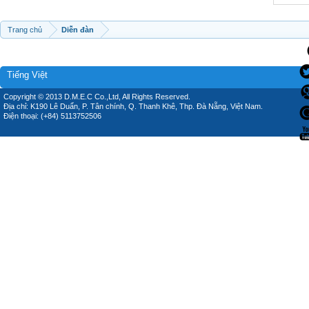
Trang chủ
Diễn đàn
Tiếng Việt
Copyright © 2013 D.M.E.C Co.,Ltd, All Rights Reserved.
Địa chỉ: K190 Lê Duẩn, P. Tân chính, Q. Thanh Khê, Thp. Đà Nẵng, Việt Nam.
Điện thoại: (+84) 5113752506