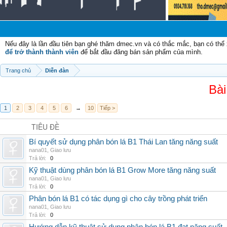
Nếu đây là lần đầu tiên bạn ghé thăm dmec.vn và có thắc mắc, bạn có th
để trở thành thành viên
để bắt đầu đăng bán sản phẩm của mình.
Trang chủ
Diễn đàn
Bài
1
2
3
4
5
6
→
10
Tiếp >
TIÊU ĐỀ
Bí quyết sử dụng phân bón lá B1 Thái Lan tăng năng suất
nana01
,
Giao lưu
Trả lời:
0
Kỹ thuật dùng phân bón lá B1 Grow More tăng năng suất
nana01
,
Giao lưu
Trả lời:
0
Phân bón lá B1 có tác dụng gì cho cây trồng phát triển
nana01
,
Giao lưu
Trả lời:
0