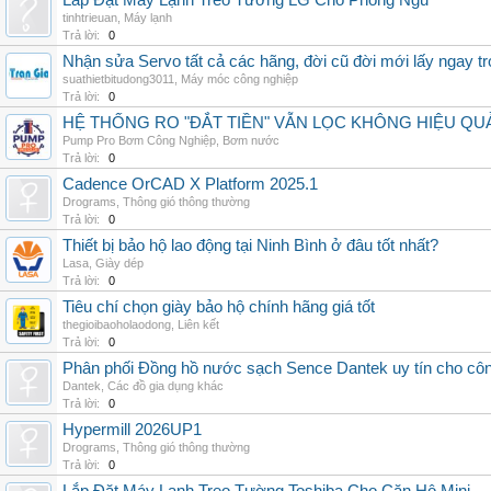
Lắp Đặt Máy Lạnh Treo Tường LG Cho Phòng Ngủ
tinhtrieuan
,
Máy lạnh
Trả lời:
0
Nhận sửa Servo tất cả các hãng, đời cũ đời mới lấy ngay t
suathietbitudong3011
,
Máy móc công nghiệp
Trả lời:
0
HỆ THỐNG RO "ĐẮT TIỀN" VẪN LỌC KHÔNG HIỆU QU
Pump Pro Bơm Công Nghiệp
,
Bơm nước
Trả lời:
0
Cadence OrCAD X Platform 2025.1
Drograms
,
Thông gió thông thường
Trả lời:
0
Thiết bị bảo hộ lao động tại Ninh Bình ở đâu tốt nhất?
Lasa
,
Giày dép
Trả lời:
0
Tiêu chí chọn giày bảo hộ chính hãng giá tốt
thegioibaoholaodong
,
Liên kết
Trả lời:
0
Phân phối Đồng hồ nước sạch Sence Dantek uy tín cho công
Dantek
,
Các đồ gia dụng khác
Trả lời:
0
Hypermill 2026UP1
Drograms
,
Thông gió thông thường
Trả lời:
0