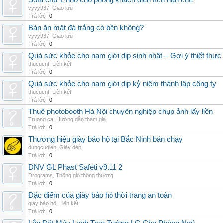
Sofa chữ L nhỏ cho phòng khách diện tích hạn chế
vyvy937
,
Giao lưu
Trả lời:
0
Bàn ăn mặt đá trắng có bền không?
vyvy937
,
Giao lưu
Trả lời:
0
Quà sức khỏe cho nam giới dịp sinh nhật – Gợi ý thiết thực
thucucnt
,
Liên kết
Trả lời:
0
Quà sức khỏe cho nam giới dịp kỷ niệm thành lập công ty
thucucnt
,
Liên kết
Trả lời:
0
Thuê photobooth Hà Nội chuyên nghiệp chụp ảnh lấy liền
Truong ca
,
Hướng dẫn tham gia
Trả lời:
0
Thương hiệu giày bảo hộ tại Bắc Ninh bán chạy
dungcudien
,
Giày dép
Trả lời:
0
DNV GL Phast Safeti v9.11 2
Drograms
,
Thông gió thông thường
Trả lời:
0
Đặc điểm của giày bảo hộ thời trang an toàn
giày bảo hộ
,
Liên kết
Trả lời:
0