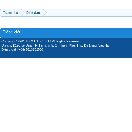
Trang chủ
Diễn đàn
Tiếng Việt
Copyright © 2013 D.M.E.C Co.,Ltd, All Rights Reserved.
Địa chỉ: K190 Lê Duẩn, P. Tân chính, Q. Thanh Khê, Thp. Đà Nẵng, Việt Nam.
Điện thoại: (+84) 5113752506