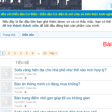
đàn Cơ Điện - Diễn đàn Cơ điện là nơi chia sẽ kiến thức kinh nghiệm trong lãn
Nếu đây là lần đầu tiên bạn ghé thăm dmec.vn và có thắc mắc, bạn có th
để trở thành thành viên
để bắt đầu đăng bán sản phẩm của mình.
Trang chủ
Diễn đàn
Bài
1
2
3
4
5
6
→
10
Tiếp >
TIÊU ĐỀ
Sofa văng hiện đại cho nhà phố như thế nào mới hợp lý?
vyvy937
,
Giao lưu
Trả lời:
0
Bàn ăn thông minh có đáng mua không?
vyvy937
,
Giao lưu
Trả lời:
0
Bàn trang điểm nhỏ gọn giúp tối ưu không gian
vyvy937
,
Giao lưu
Trả lời:
0