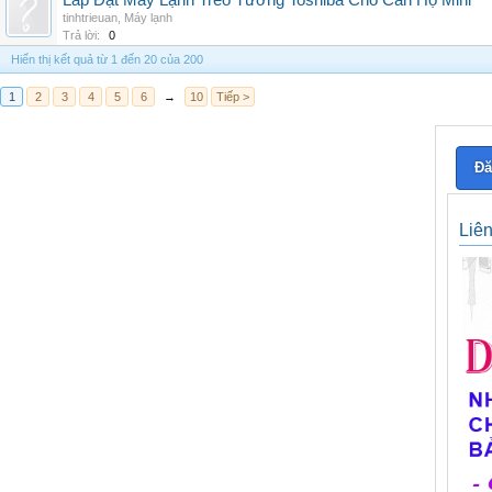
Lắp Đặt Máy Lạnh Treo Tường Toshiba Cho Căn Hộ Mini
tinhtrieuan
,
Máy lạnh
Trả lời:
0
Hiển thị kết quả từ 1 đến 20 của 200
1
2
3
4
5
6
→
10
Tiếp >
Đă
Liê