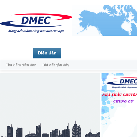
Trang chủ
Diễn đàn
Thành viên
Tìm kiếm diễn đàn
Bài viết gần đây