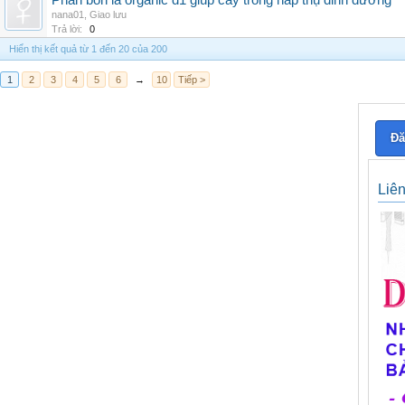
Phân bón lá organic d1 giúp cây trồng hấp thụ dinh dưỡng
nana01
,
Giao lưu
Trả lời:
0
Hiển thị kết quả từ 1 đến 20 của 200
1
2
3
4
5
6
→
10
Tiếp >
Đă
Liê