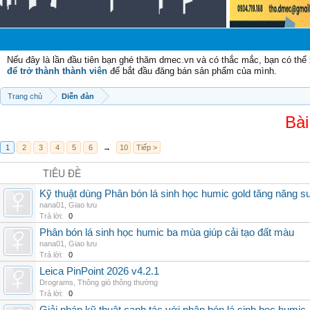
Nếu đây là lần đầu tiên bạn ghé thăm dmec.vn và có thắc mắc, bạn có th
để trở thành thành viên
để bắt đầu đăng bán sản phẩm của mình.
Trang chủ
Diễn đàn
Bài
1
2
3
4
5
6
→
10
Tiếp >
TIÊU ĐỀ
Kỹ thuật dùng Phân bón lá sinh học humic gold tăng năng s
nana01
,
Giao lưu
Trả lời:
0
Phân bón lá sinh học humic ba mùa giúp cải tạo đất màu
nana01
,
Giao lưu
Trả lời:
0
Leica PinPoint 2026 v4.2.1
Drograms
,
Thông gió thông thường
Trả lời:
0