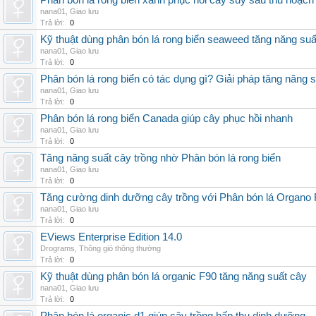
Phân bón lá rong biển xanh phục hồi cây suy sau thu hoạch
nana01
,
Giao lưu
Trả lời:
0
Kỹ thuật dùng phân bón lá rong biển seaweed tăng năng suấ
nana01
,
Giao lưu
Trả lời:
0
Phân bón lá rong biển có tác dụng gì? Giải pháp tăng năng 
nana01
,
Giao lưu
Trả lời:
0
Phân bón lá rong biển Canada giúp cây phục hồi nhanh
nana01
,
Giao lưu
Trả lời:
0
Tăng năng suất cây trồng nhờ Phân bón lá rong biển
nana01
,
Giao lưu
Trả lời:
0
Tăng cường dinh dưỡng cây trồng với Phân bón lá Organo 
nana01
,
Giao lưu
Trả lời:
0
EViews Enterprise Edition 14.0
Drograms
,
Thông gió thông thường
Trả lời:
0
Kỹ thuật dùng phân bón lá organic F90 tăng năng suất cây
nana01
,
Giao lưu
Trả lời:
0