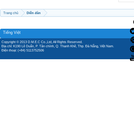
Trang chủ
Diễn đàn
Tiếng Việt
Copyright © 2013 D.M.E.C Co.,Ltd, All Rights Reserved.
Địa chỉ: K190 Lê Duẩn, P. Tân chính, Q. Thanh Khê, Thp. Đà Nẵng, Việt Nam.
Điện thoại: (+84) 5113752506