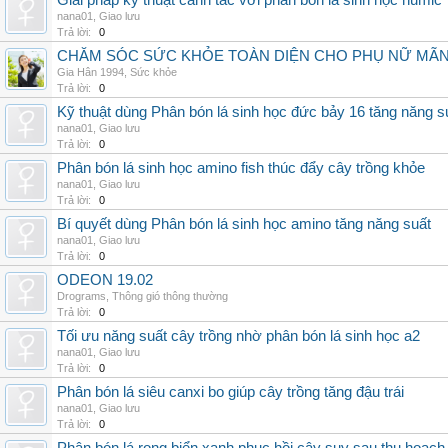
Giải pháp kỹ thuật canh tác với phân bón lá sinh học humic
nana01
,
Giao lưu
Trả lời:
0
CHĂM SÓC SỨC KHỎE TOÀN DIỆN CHO PHỤ NỮ MÃN 
Gia Hân 1994
,
Sức khỏe
Trả lời:
0
Kỹ thuật dùng Phân bón lá sinh học đức bảy 16 tăng năng s
nana01
,
Giao lưu
Trả lời:
0
Phân bón lá sinh học amino fish thúc đẩy cây trồng khỏe
nana01
,
Giao lưu
Trả lời:
0
Bí quyết dùng Phân bón lá sinh học amino tăng năng suất
nana01
,
Giao lưu
Trả lời:
0
ODEON 19.02
Drograms
,
Thông gió thông thường
Trả lời:
0
Tối ưu năng suất cây trồng nhờ phân bón lá sinh học a2
nana01
,
Giao lưu
Trả lời:
0
Phân bón lá siêu canxi bo giúp cây trồng tăng đậu trái
nana01
,
Giao lưu
Trả lời:
0