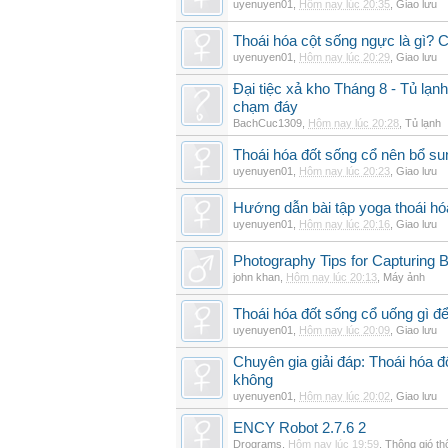
uyenuyen01
,
Hôm nay lúc 20:35
,
Giao lưu
Thoái hóa cột sống ngực là gì? Ch
uyenuyen01
,
Hôm nay lúc 20:29
,
Giao lưu
Đại tiệc xả kho Tháng 8 - Tủ lạnh
chạm đáy
BachCuc1309
,
Hôm nay lúc 20:28
,
Tủ lạnh
Thoái hóa đốt sống cổ nên bổ su
uyenuyen01
,
Hôm nay lúc 20:23
,
Giao lưu
Hướng dẫn bài tập yoga thoái hó
uyenuyen01
,
Hôm nay lúc 20:16
,
Giao lưu
Photography Tips for Capturing 
john khan
,
Hôm nay lúc 20:13
,
Máy ảnh
Thoái hóa đốt sống cổ uống gì đ
uyenuyen01
,
Hôm nay lúc 20:09
,
Giao lưu
Chuyên gia giải đáp: Thoái hóa 
không
uyenuyen01
,
Hôm nay lúc 20:02
,
Giao lưu
ENCY Robot 2.7.6 2
Drograms
,
Hôm nay lúc 19:59
,
Thông gió t