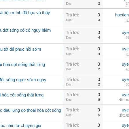
Đọc:
2
24
ài liệu mình đã học và thấy
Trả lời:
0
hoctie
Đọc:
3
30
óa đốt sống cổ có nguy hiểm
Trả lời:
0
uye
Đọc:
4
32
Trả lời:
0
uye
u tốt để phục hồi sớm
Đọc:
4
39
Trả lời:
0
uye
i hóa cột sống thắt lưng
Đọc:
2
46
Trả lời:
0
uye
a đốt sống ngực sớm ngay
Đọc:
2
53
Trả lời:
0
uye
 hóa cột sống thắt lưng
Đọc:
8
Hôm na
Trả lời:
0
uye
 đau lưng do thoái hóa cột sống
Đọc:
5
Hôm na
Trả lời:
0
uye
Góc nhìn từ chuyên gia