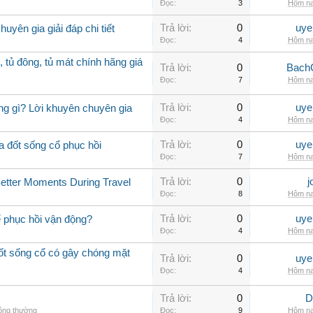
Đọc:
3
Hôm na
Trả lời:
0
uye
uyên gia giải đáp chi tiết
Đọc:
4
Hôm na
, tủ đông, tủ mát chính hãng giá
Trả lời:
0
Bach
Đọc:
7
Hôm na
Trả lời:
0
uye
ng gì? Lời khuyên chuyên gia
Đọc:
4
Hôm na
Trả lời:
0
uye
a đốt sống cổ phục hồi
Đọc:
7
Hôm na
Trả lời:
0
j
Better Moments During Travel
Đọc:
8
Hôm na
Trả lời:
0
uye
ể phục hồi vận động?
Đọc:
4
Hôm na
đốt sống cổ có gây chóng mặt
Trả lời:
0
uye
Đọc:
4
Hôm na
Trả lời:
0
D
hông thường
Đọc:
9
Hôm na