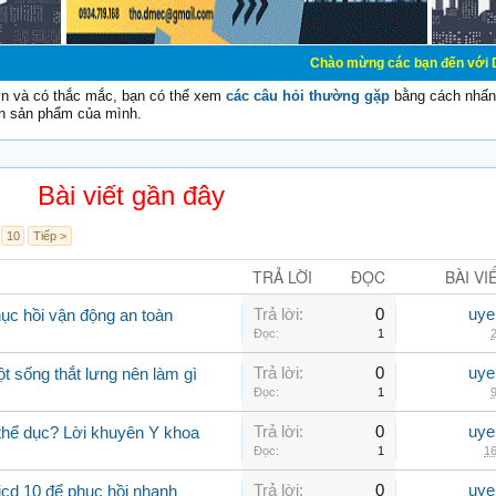
Chào mừng các bạn đến với Diễn đàn Cơ Điện
vn và có thắc mắc, bạn có thể xem
các câu hỏi thường gặp
bằng cách nhấn 
n sản phẩm của mình.
Bài viết gần đây
10
Tiếp >
TRẢ LỜI
ĐỌC
BÀI VI
Trả lời:
0
uye
hục hồi vận động an toàn
Đọc:
1
2
Trả lời:
0
uye
ột sống thắt lưng nên làm gì
Đọc:
1
9
Trả lời:
0
uye
 thể dục? Lời khuyên Y khoa
Đọc:
1
16
Trả lời:
0
uye
icd 10 để phục hồi nhanh