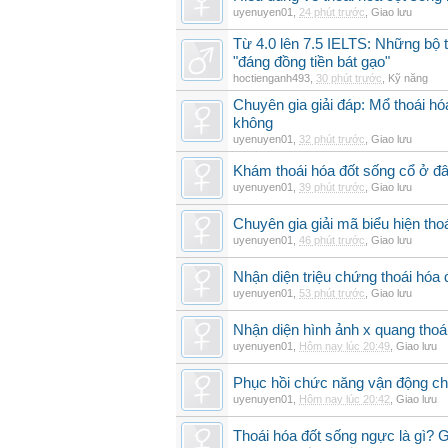
uyenuyen01
,
24 phút trước
,
Giao lưu
Từ 4.0 lên 7.5 IELTS: Những bộ t
"đáng đồng tiền bát gạo"
hoctienganh493
,
30 phút trước
,
Kỹ năng
Chuyên gia giải đáp: Mổ thoái h
không
uyenuyen01
,
32 phút trước
,
Giao lưu
Khám thoái hóa đốt sống cổ ở đâ
uyenuyen01
,
39 phút trước
,
Giao lưu
Chuyên gia giải mã biểu hiện thoá
uyenuyen01
,
46 phút trước
,
Giao lưu
Nhận diện triệu chứng thoái hó
uyenuyen01
,
53 phút trước
,
Giao lưu
Nhận diện hình ảnh x quang thoái
uyenuyen01
,
Hôm nay lúc 20:49
,
Giao lưu
Phục hồi chức năng vận động cho
uyenuyen01
,
Hôm nay lúc 20:42
,
Giao lưu
Thoái hóa đốt sống ngực là gì? 