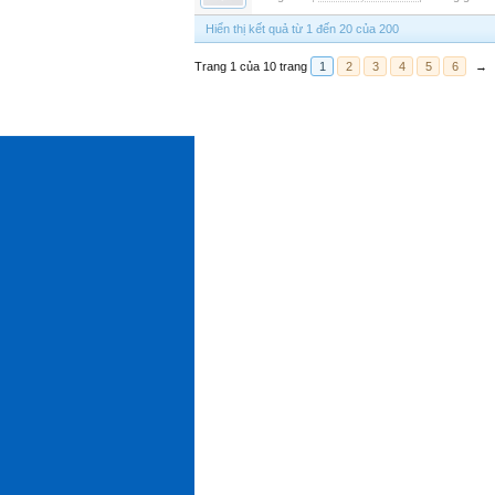
Hiển thị kết quả từ 1 đến 20 của 200
Trang 1 của 10 trang
1
2
3
4
5
6
→