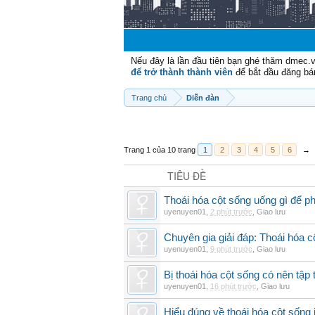
Nếu đây là lần đầu tiên bạn ghé thăm dmec.
để trở thành thành viên
để bắt đầu đăng bá
Trang chủ
Diễn đàn
Trang 1 của 10 trang
1
2
3
4
5
6
→
TIÊU ĐỀ
Thoái hóa cột sống uống gì để p
uyenuyen01
,
2 phút trước
,
Giao lưu
Chuyên gia giải đáp: Thoái hóa c
uyenuyen01
,
9 phút trước
,
Giao lưu
Bị thoái hóa cột sống có nên tập
uyenuyen01
,
16 phút trước
,
Giao lưu
Hiểu đúng về thoái hóa cột sống 