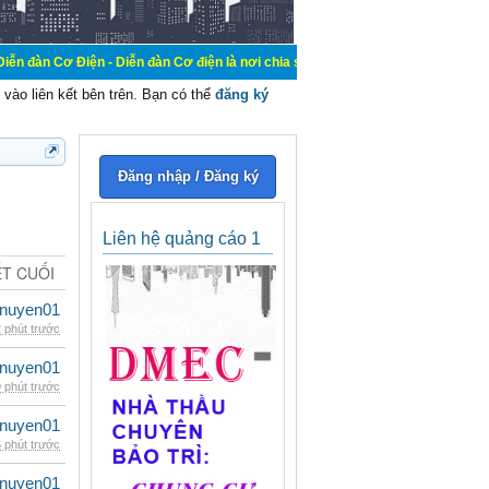
 - Diễn đàn Cơ điện là nơi chia sẽ kiến thức kinh nghiệm trong lãnh vực cơ đi
vào liên kết bên trên. Bạn có thể
đăng ký
Đăng nhập / Đăng ký
Liên hệ quảng cáo 1
ẾT CUỐI
nuyen01
 phút trước
nuyen01
 phút trước
nuyen01
 phút trước
nuyen01