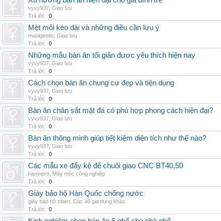
Xu hướng bàn ăn hiện đại cho gia đình trẻ
vyvy937
,
Giao lưu
Trả lời:
0
Mệt mỏi kéo dài và những điều cần lưu ý
muoigentis
,
Giao lưu
Trả lời:
0
Những mẫu bàn ăn tối giản được yêu thích hiện nay
vyvy937
,
Giao lưu
Trả lời:
0
Cách chọn bàn ăn chung cư đẹp và tiện dụng
vyvy937
,
Giao lưu
Trả lời:
0
Bàn ăn chân sắt mặt đá có phù hợp phong cách hiện đại?
vyvy937
,
Giao lưu
Trả lời:
0
Bàn ăn thông minh giúp tiết kiệm diện tích như thế nào?
vyvy937
,
Giao lưu
Trả lời:
0
Các mẫu xe đẩy kệ để chuôi giao CNC BT40,50
namnpro
,
Máy móc công nghiệp
Trả lời:
0
Giày bảo hộ Hàn Quốc chống nước
giày bảo hộ ziben
,
Các đồ gia dụng khác
Trả lời:
0