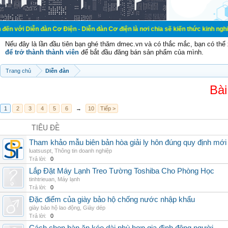
đàn Cơ Điện - Diễn đàn Cơ điện là nơi chia sẽ kiến thức kinh nghiệm trong lãnh
Nếu đây là lần đầu tiên bạn ghé thăm dmec.vn và có thắc mắc, bạn có th
để trở thành thành viên
để bắt đầu đăng bán sản phẩm của mình.
Trang chủ
Diễn đàn
Bài
1
2
3
4
5
6
→
10
Tiếp >
TIÊU ĐỀ
Tham khảo mẫu biên bản hòa giải ly hôn đúng quy định mới
luatsuspt
,
Thông tin doanh nghiệp
Trả lời:
0
Lắp Đặt Máy Lạnh Treo Tường Toshiba Cho Phòng Học
tinhtrieuan
,
Máy lạnh
Trả lời:
0
Đặc điểm của giày bảo hộ chống nước nhập khẩu
giày bảo hộ lao động
,
Giày dép
Trả lời:
0