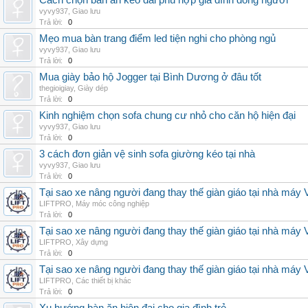
Cách chọn bàn ăn kéo dài phù hợp gia đình đông người
vyvy937
,
Giao lưu
Trả lời:
0
Mẹo mua bàn trang điểm led tiện nghi cho phòng ngủ
vyvy937
,
Giao lưu
Trả lời:
0
Mua giày bảo hộ Jogger tại Bình Dương ở đâu tốt
thegioigiay
,
Giày dép
Trả lời:
0
Kinh nghiệm chọn sofa chung cư nhỏ cho căn hộ hiện đại
vyvy937
,
Giao lưu
Trả lời:
0
3 cách đơn giản vệ sinh sofa giường kéo tại nhà
vyvy937
,
Giao lưu
Trả lời:
0
Tại sao xe nâng người đang thay thế giàn giáo tại nhà máy
LIFTPRO
,
Máy móc công nghiệp
Trả lời:
0
Tại sao xe nâng người đang thay thế giàn giáo tại nhà máy
LIFTPRO
,
Xây dựng
Trả lời:
0
Tại sao xe nâng người đang thay thế giàn giáo tại nhà máy
LIFTPRO
,
Các thiết bị khác
Trả lời:
0