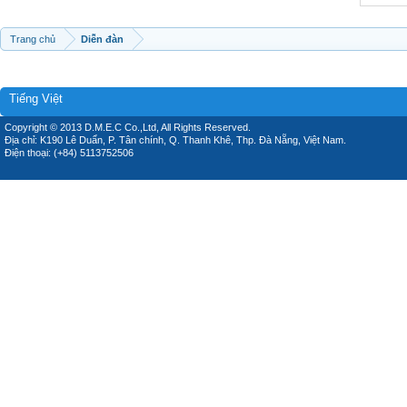
Trang chủ
Diễn đàn
Tiếng Việt
Copyright © 2013 D.M.E.C Co.,Ltd, All Rights Reserved.
Địa chỉ: K190 Lê Duẩn, P. Tân chính, Q. Thanh Khê, Thp. Đà Nẵng, Việt Nam.
Điện thoại: (+84) 5113752506