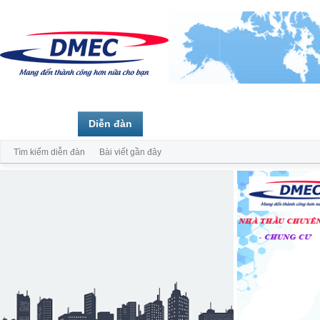
Trang chủ
Diễn đàn
Thành viên
Tìm kiếm diễn đàn
Bài viết gần đây