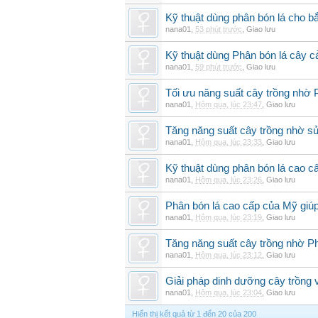
Kỹ thuật dùng phân bón lá cho b
nana01
,
53 phút trước
,
Giao lưu
Kỹ thuật dùng Phân bón lá cây 
nana01
,
59 phút trước
,
Giao lưu
Tối ưu năng suất cây trồng nhờ 
nana01
,
Hôm qua, lúc 23:47
,
Giao lưu
Tăng năng suất cây trồng nhờ s
nana01
,
Hôm qua, lúc 23:33
,
Giao lưu
Kỹ thuật dùng phân bón lá cao c
nana01
,
Hôm qua, lúc 23:26
,
Giao lưu
Phân bón lá cao cấp của Mỹ giúp
nana01
,
Hôm qua, lúc 23:19
,
Giao lưu
Tăng năng suất cây trồng nhờ Ph
nana01
,
Hôm qua, lúc 23:12
,
Giao lưu
Giải pháp dinh dưỡng cây trồng 
nana01
,
Hôm qua, lúc 23:04
,
Giao lưu
Hiển thị kết quả từ 1 đến 20 của 200