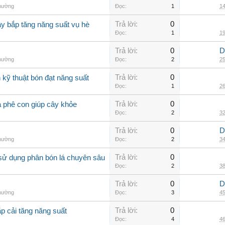
thường
Đọc:
1
14
Trả lời:
0
ây bắp tăng năng suất vụ hè
Đọc:
1
19
Trả lời:
0
D
thường
Đọc:
2
25
Trả lời:
0
kỹ thuật bón đạt năng suất
Đọc:
1
26
Trả lời:
0
à phê con giúp cây khỏe
Đọc:
2
32
Trả lời:
0
D
thường
Đọc:
2
34
Trả lời:
0
sử dụng phân bón lá chuyên sâu
Đọc:
2
38
Trả lời:
0
D
thường
Đọc:
3
45
Trả lời:
0
p cải tăng năng suất
Đọc:
4
46