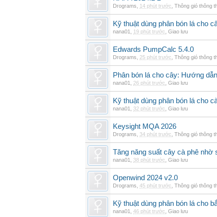
Drograms
,
14 phút trước
,
Thông gió thông 
Kỹ thuật dùng phân bón lá cho c
nana01
,
19 phút trước
,
Giao lưu
Edwards PumpCalc 5.4.0
Drograms
,
25 phút trước
,
Thông gió thông 
Phân bón lá cho cây: Hướng dẫn 
nana01
,
26 phút trước
,
Giao lưu
Kỹ thuật dùng phân bón lá cho c
nana01
,
32 phút trước
,
Giao lưu
Keysight MQA 2026
Drograms
,
34 phút trước
,
Thông gió thông 
Tăng năng suất cây cà phê nhờ 
nana01
,
38 phút trước
,
Giao lưu
Openwind 2024 v2.0
Drograms
,
45 phút trước
,
Thông gió thông 
Kỹ thuật dùng phân bón lá cho bắ
nana01
,
46 phút trước
,
Giao lưu