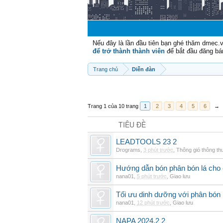
Nếu đây là lần đầu tiên bạn ghé thăm dmec.
để trở thành thành viên
để bắt đầu đăng bá
Trang chủ
Diễn đàn
Trang 1 của 10 trang
1
2
3
4
5
6
→
TIÊU ĐỀ
LEADTOOLS 23 2
Drograms
,
3 phút trước
,
Thông gió thông t
Hướng dẫn bón phân bón lá cho 
nana01
,
5 phút trước
,
Giao lưu
Tối ưu dinh dưỡng với phân bón 
nana01
,
12 phút trước
,
Giao lưu
NAPA 2024.2 2