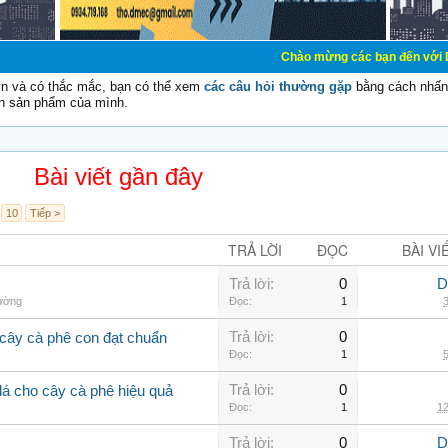
Chào mừng các bạn đến với Diễn đàn Cơ Điệ
vn và có thắc mắc, bạn có thể xem
các câu hỏi thường gặp
bằng cách nhấn 
n sản phẩm của mình.
Bài viết gần đây
10
Tiếp >
TRẢ LỜI
ĐỌC
BÀI VI
Trả lời:
0
D
hường
Đọc:
1
3
Trả lời:
0
cây cà phê con đạt chuẩn
Đọc:
1
5
Trả lời:
0
lá cho cây cà phê hiệu quả
Đọc:
1
12
Trả lời:
0
D