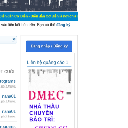
n - Diễn đàn Cơ điện là nơi chia sẽ kiến thức kinh nghiệm trong lãnh vực cơ đ
vào liên kết bên trên. Bạn có thể
đăng ký
Đăng nhập / Đăng ký
Liên hệ quảng cáo 1
ẾT CUỐI
rograms
 phút trước
nana01
 phút trước
nana01
 phút trước
rograms