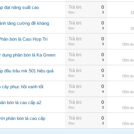
Trả lời:
0
ắp đạt năng suất cao
Đọc:
3
53
Trả lời:
0
cảnh tăng cường đề kháng
Đọc:
3
59
Trả lời:
0
Phân bón lá Casi Hợp Trí
Đọc:
3
Hôm qua
Trả lời:
0
ử dụng phân bón lá Ka Green
Đọc:
3
Hôm qua
Trả lời:
0
ấp đầu trâu mk 501 hiệu quả
Đọc:
3
Hôm qua
Trả lời:
0
 cây phục hồi xanh tốt
Đọc:
4
Hôm qua
Trả lời:
0
ân bón lá cao cấp a2
Đọc:
3
Hôm qua
Trả lời:
0
với phân bón lá cao cấp
Đọc:
3
Hôm qua