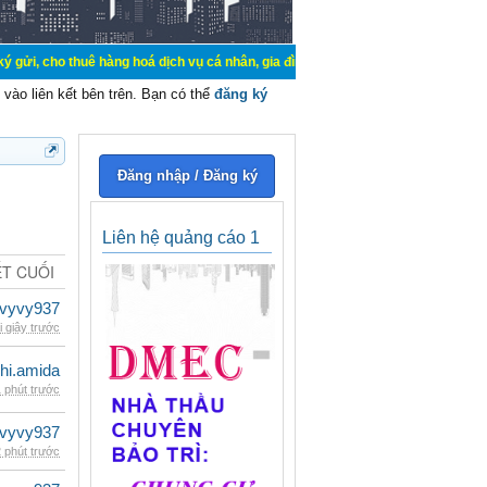
uê hàng hoá dịch vụ cá nhân, gia đình. Mua bán, ký gửi, cho thuê thiết bị hệ 
vào liên kết bên trên. Bạn có thể
đăng ký
Đăng nhập / Đăng ký
Liên hệ quảng cáo 1
ẾT CUỐI
vyvy937
i giây trước
hi.amida
 phút trước
vyvy937
 phút trước