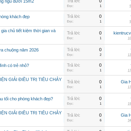
Trả lời:
0
òng ngủ dưới 15m2
Đọc:
1
5
Trả lời:
0
phòng khách đẹp
Đọc:
1
9
 gia chủ tiết kiệm thời gian và
Trả lời:
0
kientruc
Đọc:
1
10
Trả lời:
0
ưa chuộng năm 2026
Đọc:
2
13
Trả lời:
0
đình có trẻ nhỏ?
Đọc:
1
17
N GIẢI ĐIỀU TRỊ TIÊU CHẢY
Trả lời:
0
Gia 
Đọc:
1
17
Trả lời:
0
u tối cho phòng khách đẹp?
Đọc:
1
19
N GIẢI ĐIỀU TRỊ TIÊU CHẢY
Trả lời:
0
Gia 
Đọc:
6
34