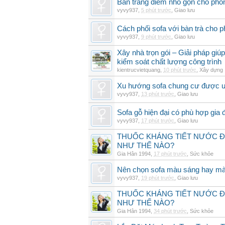
Bàn trang điểm nhỏ gọn cho ph
vyvy937
,
5 phút trước
,
Giao lưu
Cách phối sofa với bàn trà cho 
vyvy937
,
9 phút trước
,
Giao lưu
Xây nhà trọn gói – Giải pháp giúp
kiểm soát chất lượng công trình
kientrucvietquang
,
10 phút trước
,
Xây dựng
Xu hướng sofa chung cư được 
vyvy937
,
13 phút trước
,
Giao lưu
Sofa gỗ hiện đại có phù hợp gia 
vyvy937
,
17 phút trước
,
Giao lưu
THUỐC KHÁNG TIẾT NƯỚC ĐIỆ
NHƯ THẾ NÀO?
Gia Hân 1994
,
17 phút trước
,
Sức khỏe
Nên chọn sofa màu sáng hay mà
vyvy937
,
19 phút trước
,
Giao lưu
THUỐC KHÁNG TIẾT NƯỚC ĐIỆ
NHƯ THẾ NÀO?
Gia Hân 1994
,
34 phút trước
,
Sức khỏe