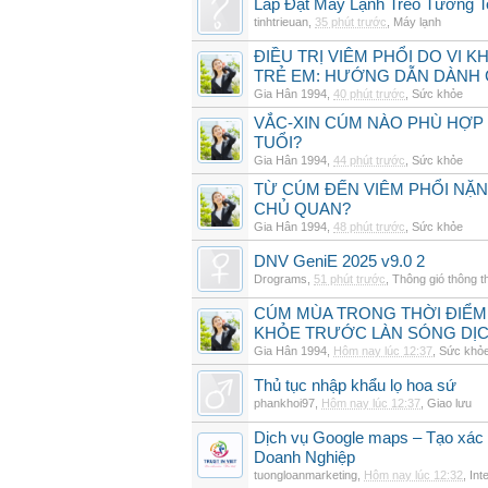
Lắp Đặt Máy Lạnh Treo Tường 
tinhtrieuan
,
35 phút trước
,
Máy lạnh
ĐIỀU TRỊ VIÊM PHỔI DO VI 
TRẺ EM: HƯỚNG DẪN DÀNH 
Gia Hân 1994
,
40 phút trước
,
Sức khỏe
VẮC-XIN CÚM NÀO PHÙ HỢP
TUỔI?
Gia Hân 1994
,
44 phút trước
,
Sức khỏe
TỪ CÚM ĐẾN VIÊM PHỔI NẶN
CHỦ QUAN?
Gia Hân 1994
,
48 phút trước
,
Sức khỏe
DNV GeniE 2025 v9.0 2
Drograms
,
51 phút trước
,
Thông gió thông 
CÚM MÙA TRONG THỜI ĐIỂM
KHỎE TRƯỚC LÀN SÓNG DỊ
Gia Hân 1994
,
Hôm nay lúc 12:37
,
Sức khỏ
Thủ tục nhập khẩu lọ hoa sứ
phankhoi97
,
Hôm nay lúc 12:37
,
Giao lưu
Dịch vụ Google maps – Tạo xác
Doanh Nghiệp
tuongloanmarketing
,
Hôm nay lúc 12:32
,
Int