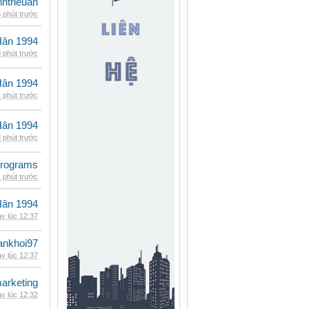
inhtrieuan
 phút trước
Hân 1994
 phút trước
Hân 1994
 phút trước
Hân 1994
 phút trước
rograms
 phút trước
Hân 1994
y lúc 12:37
ankhoi97
y lúc 12:37
arketing
y lúc 12:32