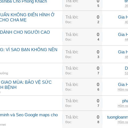
Trả lời:
0
t
Toshiba Cho Phòng Khách
Đọc:
5
35
KHUẨN KHÔNG ĐIỂN HÌNH Ở
Trả lời:
0
Gia 
CHO CHA MẸ
Đọc:
2
40
 DÀNH CHO NGƯỜI CAO
Trả lời:
0
Gia 
Đọc:
4
44
G: VÌ SAO BẠN KHÔNG NÊN
Trả lời:
0
Gia 
Đọc:
3
48
Trả lời:
0
D
thường
Đọc:
7
51
 GIAO MÙA: BẢO VỆ SỨC
Trả lời:
0
Gia 
CH BỆNH
Đọc:
6
Hôm na
e
Trả lời:
0
ph
Đọc:
7
Hôm na
 minh và Seo Google maps cho
Trả lời:
0
tuongloanm
Đọc:
8
Hôm na
ernet