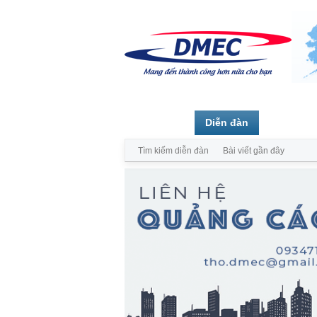
Trang chủ
Diễn đàn
Thành vi
Tìm kiếm diễn đàn
Bài viết gần đây