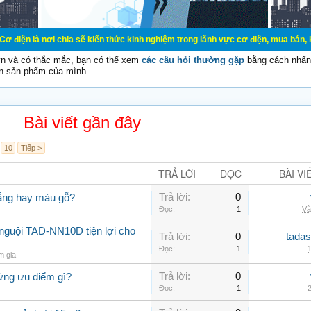
 chia sẽ kiến thức kinh nghiệm trong lãnh vực cơ điện, mua bán, ký gửi, cho th
vn và có thắc mắc, bạn có thể xem
các câu hỏi thường gặp
bằng cách nhấn 
n sản phẩm của mình.
Bài viết gần đây
10
Tiếp >
TRẢ LỜI
ĐỌC
BÀI VI
Trả lời:
0
rắng hay màu gỗ?
Đọc:
1
Và
nguội TAD-NN10D tiện lợi cho
Trả lời:
0
tadas
Đọc:
1
1
m gia
Trả lời:
0
ững ưu điểm gì?
Đọc:
1
2