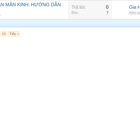
ẠN MÃN KINH: HƯỚNG DẪN
Trả lời:
0
Gia 
Đọc:
7
Hôm na
e
10
Tiếp >