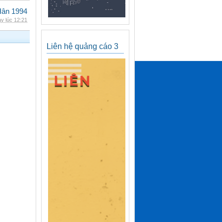
Hân 1994
y lúc 12:21
Liên hệ quảng cáo 3