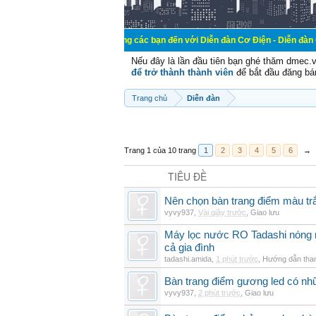
Chào mừng các bạn đến với Diễn đàn Cơ Điện - Diễn đàn Cơ điện là nơi
Nếu đây là lần đầu tiên bạn ghé thăm dmec.
để trở thành thành viên
để bắt đầu đăng bá
Trang chủ
Diễn đàn
Trang 1 của 10 trang
1
2
3
4
5
6
→
TIÊU ĐỀ
Nên chọn bàn trang điểm màu t
vyvy937
,
Vài giây trước
,
Giao lưu
Máy lọc nước RO Tadashi nóng 
cả gia đình
tadashi.amida
,
1 phút trước
,
Hướng dẫn tha
Bàn trang điểm gương led có nh
vyvy937
,
2 phút trước
,
Giao lưu