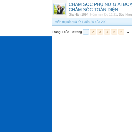
CHĂM SÓC PHỤ NỮ GIAI ĐO
CHĂM SÓC TOÀN DIỆN
Gia Hân 1994
,
Hôm nay lúc 12:21
,
Sức khỏ
Hiển thị kết quả từ 1 đến 20 của 200
Trang 1 của 10 trang
1
2
3
4
5
6
→