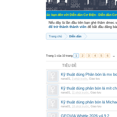
Chào mừng các bạn đến với Diễn đàn Cơ Điện - Diễn đàn Cơ điện là nơi ch
Nếu đây là lần đầu tiên bạn ghé thăm dmec.
để trở thành thành viên
để bắt đầu đăng bá
Trang chủ
Diễn đàn
Trang 1 của 10 trang
1
2
3
4
5
6
→
TIÊU ĐỀ
Kỹ thuật dùng Phân bón lá mx bo
nana01
,
3 phút trước
,
Giao lưu
Kỹ thuật dùng phân bón lá mít ch
nana01
,
11 phút trước
,
Giao lưu
Kỹ thuật dùng phân bón lá Micha
nana01
,
18 phút trước
,
Giao lưu
GEOVIA Whittle 2026 v4.9 2