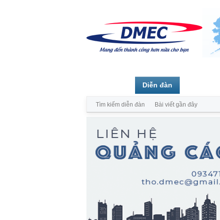
Trang chủ
Diễn đàn
Thành vi
Tìm kiếm diễn đàn
Bài viết gần đây