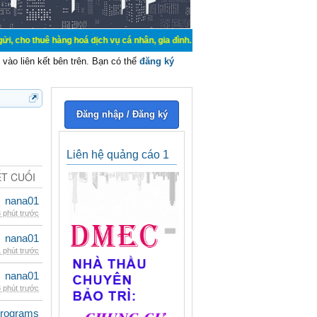
hàng hoá dịch vụ cá nhân, gia đình. Mua bán, ký gửi, cho thuê thiết bị hệ thố
vào liên kết bên trên. Bạn có thể
đăng ký
Đăng nhập / Đăng ký
Liên hệ quảng cáo 1
ẾT CUỐI
nana01
 phút trước
nana01
 phút trước
nana01
 phút trước
rograms