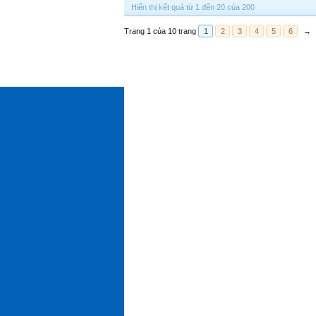
Hiển thị kết quả từ 1 đến 20 của 200
Trang 1 của 10 trang
1
2
3
4
5
6
→