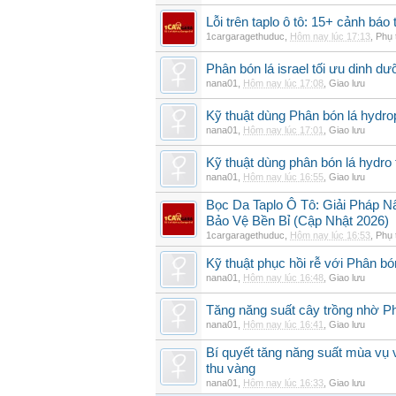
Lỗi trên taplo ô tô: 15+ cảnh bá
1cargaragethuduc
,
Hôm nay lúc 17:13
,
Phụ 
Phân bón lá israel tối ưu dinh d
nana01
,
Hôm nay lúc 17:08
,
Giao lưu
Kỹ thuật dùng Phân bón lá hydro
nana01
,
Hôm nay lúc 17:01
,
Giao lưu
Kỹ thuật dùng phân bón lá hydro 
nana01
,
Hôm nay lúc 16:55
,
Giao lưu
Bọc Da Taplo Ô Tô: Giải Pháp N
Bảo Vệ Bền Bỉ (Cập Nhật 2026)
1cargaragethuduc
,
Hôm nay lúc 16:53
,
Phụ 
Kỹ thuật phục hồi rễ với Phân bó
nana01
,
Hôm nay lúc 16:48
,
Giao lưu
Tăng năng suất cây trồng nhờ Ph
nana01
,
Hôm nay lúc 16:41
,
Giao lưu
Bí quyết tăng năng suất mùa vụ 
thu vàng
nana01
,
Hôm nay lúc 16:33
,
Giao lưu