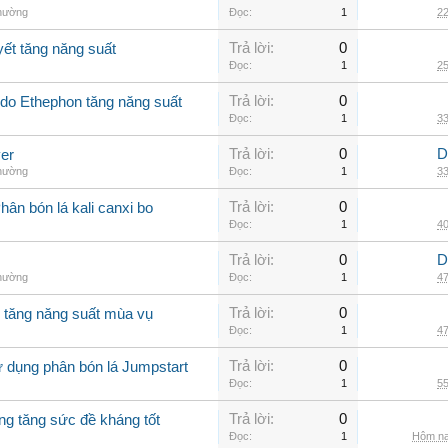
thường
Đọc:
1
22
Trả lời:
0
yết tăng năng suất
Đọc:
1
25
Trả lời:
0
Ado Ethephon tăng năng suất
Đọc:
1
33
Trả lời:
0
D
er
thường
Đọc:
1
33
Trả lời:
0
ân bón lá kali canxi bo
Đọc:
1
40
Trả lời:
0
D
thường
Đọc:
1
47
Trả lời:
0
o tăng năng suất mùa vụ
Đọc:
1
47
Trả lời:
0
ử dụng phân bón lá Jumpstart
Đọc:
1
55
Trả lời:
0
ng tăng sức đề kháng tốt
Đọc:
1
Hôm na