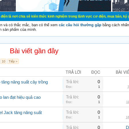
ia sẽ kiến thức kinh nghiệm trong lãnh vực cơ điện, mua bán, ký gửi, cho thuê 
vn và có thắc mắc, bạn có thể xem
các câu hỏi thường gặp
bằng cách nhấn 
n sản phẩm của mình.
Bài viết gần đây
10
Tiếp >
TRẢ LỜI
ĐỌC
BÀI VI
Trả lời:
0
 tăng năng suất cây trồng
Đọc:
1
3
Trả lời:
0
o lan đạt hiệu quả cao
Đọc:
1
11
Trả lời:
0
el Jack tăng năng suất
Đọc:
1
18
Trả lời:
0
D