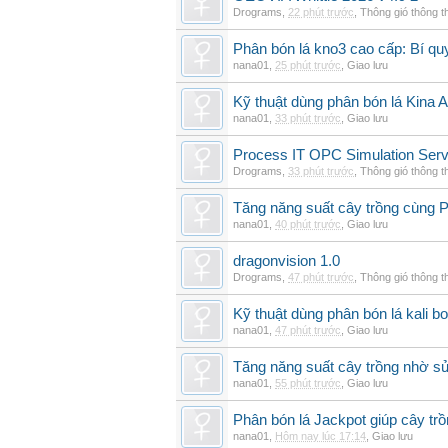
Drograms
,
22 phút trước
,
Thông gió thông 
Phân bón lá kno3 cao cấp: Bí qu
nana01
,
25 phút trước
,
Giao lưu
Kỹ thuật dùng phân bón lá Kina 
nana01
,
33 phút trước
,
Giao lưu
Process IT OPC Simulation Serv
Drograms
,
33 phút trước
,
Thông gió thông 
Tăng năng suất cây trồng cùng Ph
nana01
,
40 phút trước
,
Giao lưu
dragonvision 1.0
Drograms
,
47 phút trước
,
Thông gió thông 
Kỹ thuật dùng phân bón lá kali b
nana01
,
47 phút trước
,
Giao lưu
Tăng năng suất cây trồng nhờ s
nana01
,
55 phút trước
,
Giao lưu
Phân bón lá Jackpot giúp cây trồ
nana01
,
Hôm nay lúc 17:14
,
Giao lưu