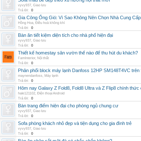
Sofa màu be đẹp theo xu hướng nội thất mới
vyvy937
,
Giao lưu
Trả lời:
0
Gia Công Ống Gió: Vì Sao Không Nên Chọn Nhà Cung Cấp
Hồng Hoa
,
Điều hoà không khí
Trả lời:
0
Bàn ăn tiết kiệm diện tích cho nhà phố hiện đại
vyvy937
,
Giao lưu
Trả lời:
0
Thiết kế homestay sân vườn thế nào để thu hút du khách?
FamInterior
,
Nội thất
Trả lời:
0
Phân phối block máy lạnh Danfoss 12HP SM148T4VC trên t
maynendanfoss
,
Máy lạnh
Trả lời:
0
Hôm nay Galaxy Z Fold8, Fold8 Ultra và Z Flip8 chính thức
hale121102
,
Điện thoại Android
Trả lời:
0
Bàn trang điểm hiện đại cho phòng ngủ chung cư
vyvy937
,
Giao lưu
Trả lời:
0
Sofa phòng khách nhỏ đẹp và tiện dụng cho gia đình trẻ
vyvy937
,
Giao lưu
Trả lời:
0