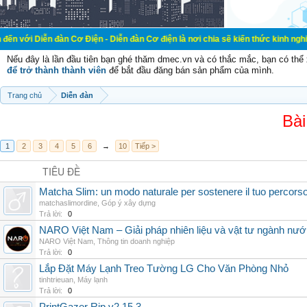
đàn Cơ Điện - Diễn đàn Cơ điện là nơi chia sẽ kiến thức kinh nghiệm trong lãnh
Nếu đây là lần đầu tiên bạn ghé thăm dmec.vn và có thắc mắc, bạn có th
để trở thành thành viên
để bắt đầu đăng bán sản phẩm của mình.
Trang chủ
Diễn đàn
Bài
1
2
3
4
5
6
→
10
Tiếp >
TIÊU ĐỀ
Matcha Slim: un modo naturale per sostenere il tuo percors
matchaslimordine
,
Góp ý xây dựng
Trả lời:
0
NARO Việt Nam – Giải pháp nhiên liệu và vật tư ngành nư
NARO Việt Nam
,
Thông tin doanh nghiệp
Trả lời:
0
Lắp Đặt Máy Lạnh Treo Tường LG Cho Văn Phòng Nhỏ
tinhtrieuan
,
Máy lạnh
Trả lời:
0