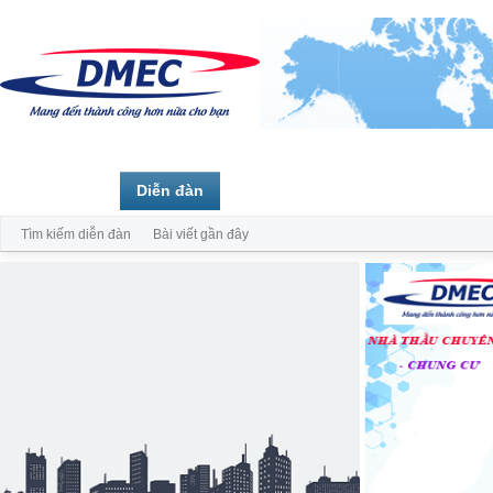
Trang chủ
Diễn đàn
Thành viên
Tìm kiếm diễn đàn
Bài viết gần đây