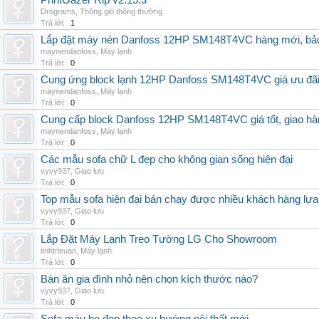
PrintGazer Rip v2.15.3
Drograms
,
Thông gió thông thường
Trả lời:
1
Lắp đặt máy nén Danfoss 12HP SM148T4VC hàng mới, bảo 
maynendanfoss
,
Máy lạnh
Trả lời:
0
Cung ứng block lạnh 12HP Danfoss SM148T4VC giá ưu đãi, 
maynendanfoss
,
Máy lạnh
Trả lời:
0
Cung cấp block Danfoss 12HP SM148T4VC giá tốt, giao hàng
maynendanfoss
,
Máy lạnh
Trả lời:
0
Các mẫu sofa chữ L đẹp cho không gian sống hiện đại
vyvy937
,
Giao lưu
Trả lời:
0
Top mẫu sofa hiện đại bán chạy được nhiều khách hàng lự
vyvy937
,
Giao lưu
Trả lời:
0
Lắp Đặt Máy Lạnh Treo Tường LG Cho Showroom
tinhtrieuan
,
Máy lạnh
Trả lời:
0
Bàn ăn gia đình nhỏ nên chọn kích thước nào?
vyvy937
,
Giao lưu
Trả lời:
0