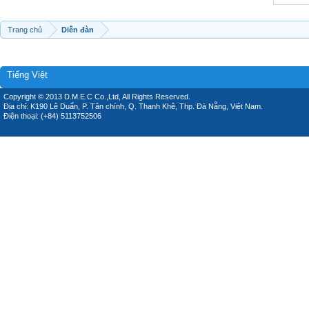
Trang chủ
Diễn đàn
Tiếng Việt
Copyright © 2013 D.M.E.C Co.,Ltd, All Rights Reserved.
Địa chỉ: K190 Lê Duẩn, P. Tân chính, Q. Thanh Khê, Thp. Đà Nẵng, Việt Nam.
Điện thoại: (+84) 5113752506