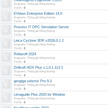
Clearedge3d EdgeWise 5.10.0
Drograms
,
Thông gió thông thường
Trả lời:
0
EViews Enterprise Edition 14.0
Drograms
,
Thông gió thông thường
Trả lời:
0
Process IT OPC Simulation Server
Drograms
,
Thông gió thông thường
Trả lời:
0
Leica Cyclone 3DR v2026.0.1 2
Drograms
,
Thông gió thông thường
Trả lời:
0
Reliasoft 2024
Drograms
,
Thông gió thông thường
Trả lời:
0
Drillsoft HDX Plus v.1.0.1.113 2
Drograms
,
Thông gió thông thường
Trả lời:
0
geogiga seismic Pro 9.3
Drograms
,
Thông gió thông thường
Trả lời:
0
Limaguide Plus 2025 for Window
Drograms
,
Thông gió thông thường
Trả lời:
0