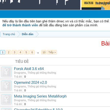
Chào
Nếu đây là lần đầu tiên bạn ghé thăm dmec.vn và có thắc mắc, bạn có th
để trở thành thành viên
để bắt đầu đăng bán sản phẩm của mình.
Trang chủ
Diễn đàn
Bài
1
2
3
4
5
6
→
10
Tiếp >
TIÊU ĐỀ
Forsk Atoll 3.6 x64
Drograms
,
Thông gió thông thường
Trả lời:
0
Openwind 2024 v2.0
Drograms
,
Thông gió thông thường
Trả lời:
0
Meta Imaging Series MetaMorph
Drograms
,
Thông gió thông thường
Trả lời:
0