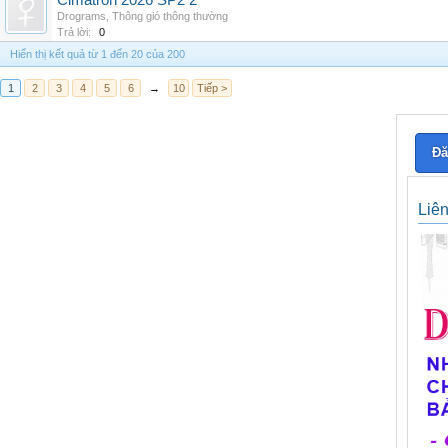
Cimatron 2026 SP2 2
Drograms
,
Thông gió thông thường
Trả lời:
0
Hiển thị kết quả từ 1 đến 20 của 200
1
2
3
4
5
6
→
10
Tiếp >
Đă
Liê