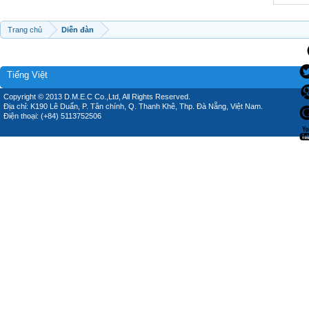
Trang chủ
Diễn đàn
Tiếng Việt
Copyright © 2013 D.M.E.C Co.,Ltd, All Rights Reserved.
Địa chỉ: K190 Lê Duẩn, P. Tân chính, Q. Thanh Khê, Thp. Đà Nẵng, Việt Nam.
Điện thoại: (+84) 5113752506