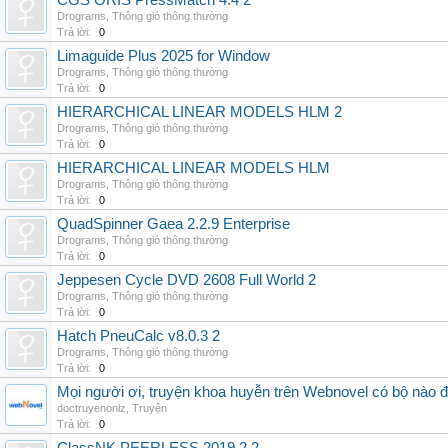
CGS ORIS PressMatch 4.4 2
Drograms
,
Thông gió thông thường
Trả lời:
0
Limaguide Plus 2025 for Window
Drograms
,
Thông gió thông thường
Trả lời:
0
HIERARCHICAL LINEAR MODELS HLM 2
Drograms
,
Thông gió thông thường
Trả lời:
0
HIERARCHICAL LINEAR MODELS HLM
Drograms
,
Thông gió thông thường
Trả lời:
0
QuadSpinner Gaea 2.2.9 Enterprise
Drograms
,
Thông gió thông thường
Trả lời:
0
Jeppesen Cycle DVD 2608 Full World 2
Drograms
,
Thông gió thông thường
Trả lời:
0
Hatch PneuCalc v8.0.3 2
Drograms
,
Thông gió thông thường
Trả lời:
0
Mọi người ơi, truyện khoa huyễn trên Webnovel có bộ nào
doctruyenonlz
,
Truyện
Trả lời:
0