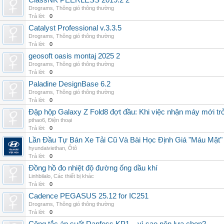
ClassNK PEERLESS 2019.2 2
Drograms
,
Thông gió thông thường
Trả lời:
0
Catalyst Professional v.3.3.5
Drograms
,
Thông gió thông thường
Trả lời:
0
geosoft oasis montaj 2025 2
Drograms
,
Thông gió thông thường
Trả lời:
0
Paladine DesignBase 6.2
Drograms
,
Thông gió thông thường
Trả lời:
0
Đập hộp Galaxy Z Fold8 đợt đầu: Khi việc nhận máy mới tr
pthao6
,
Điện thoại
Trả lời:
0
Lần Đầu Tự Bán Xe Tải Cũ Và Bài Học Định Giá "Máu Mặt"
hyundaiviethan
,
Ôtô
Trả lời:
0
Đồng hồ đo nhiệt độ đường ống dầu khí
Linhbilalo
,
Các thiết bị khác
Trả lời:
0
Cadence PEGASUS 25.12 for IC251
Drograms
,
Thông gió thông thường
Trả lời:
0