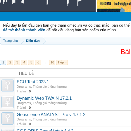
Ch
Nếu đây là lần đầu tiên bạn ghé thăm dmec.vn và có thắc mắc, bạn có th
để trở thành thành viên
để bắt đầu đăng bán sản phẩm của mình.
Trang chủ
Diễn đàn
Bài
1
2
3
4
5
6
→
10
Tiếp >
TIÊU ĐỀ
ECU Test 2023.1
Drograms
,
Thông gió thông thường
Trả lời:
0
Dynamic Web TWAIN 17.2.1
Drograms
,
Thông gió thông thường
Trả lời:
0
Geoscience ANALYST Pro v.4.7.1 2
Drograms
,
Thông gió thông thường
Trả lời:
0