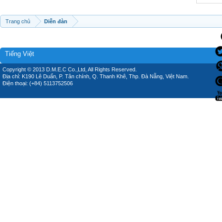
Trang chủ
Diễn đàn
Tiếng Việt
Copyright © 2013 D.M.E.C Co.,Ltd, All Rights Reserved.
Địa chỉ: K190 Lê Duẩn, P. Tân chính, Q. Thanh Khê, Thp. Đà Nẵng, Việt Nam.
Điện thoại: (+84) 5113752506