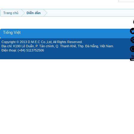
Trang chủ
Diễn đàn
Tiếng Việt
Copyright © 2013 D.M.E.C Co.,Ltd, All Rights Reserved.
Địa chỉ: K190 Lê Duẩn, P. Tân chính, Q. Thanh Khê, Thp. Đà Nẵng, Việt Nam.
Điện thoại: (+84) 5113752506