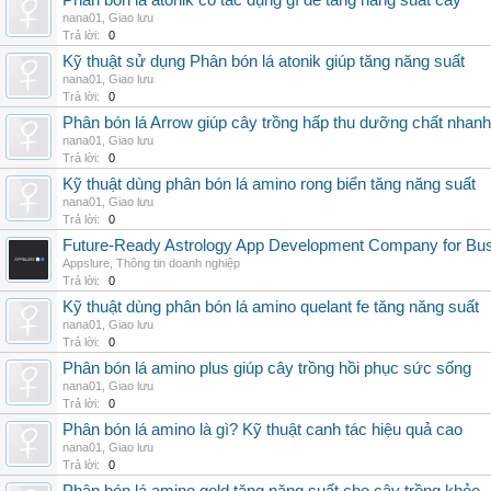
Phân bón lá atonik có tác dụng gì để tăng năng suất cây
nana01
,
Giao lưu
Trả lời:
0
Kỹ thuật sử dụng Phân bón lá atonik giúp tăng năng suất
nana01
,
Giao lưu
Trả lời:
0
Phân bón lá Arrow giúp cây trồng hấp thu dưỡng chất nhanh
nana01
,
Giao lưu
Trả lời:
0
Kỹ thuật dùng phân bón lá amino rong biển tăng năng suất
nana01
,
Giao lưu
Trả lời:
0
Future-Ready Astrology App Development Company for Bu
Appslure
,
Thông tin doanh nghiệp
Trả lời:
0
Kỹ thuật dùng phân bón lá amino quelant fe tăng năng suất
nana01
,
Giao lưu
Trả lời:
0
Phân bón lá amino plus giúp cây trồng hồi phục sức sống
nana01
,
Giao lưu
Trả lời:
0
Phân bón lá amino là gì? Kỹ thuật canh tác hiệu quả cao
nana01
,
Giao lưu
Trả lời:
0