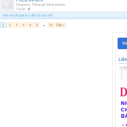
FRED 24.10.3
Drograms
,
Thông gió thông thường
Trả lời:
0
Hiển thị kết quả từ 1 đến 20 của 200
1
2
3
4
5
6
→
10
Tiếp >
Đă
Liê