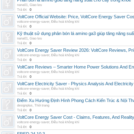
Phân bón lá amino gold tăng năng suất cho cây trồng khỏe
nana01
,
Giao lưu
Trả lời:
0
VoltCore Official Website: Price, VoltCore Energy Saver Co
voltcore-energy-saver
,
Điều hoà không khí
Trả lời:
0
Kỹ thuật sử dụng phân bón lá amino ga3 giúp tăng năng suấ
nana01
,
Giao lưu
Trả lời:
0
VoltCore Energy Saver Review 2026: VoltCore Reviews, Pric
voltcore-energy-saver
,
Điều hoà không khí
Trả lời:
0
VoltCare Reviews – Smarter Home Power Solutions And Ene
voltcore-energy-saver
,
Điều hoà không khí
Trả lời:
0
VoltCare Electricity Saver - Physics Analysis And Electrici
voltcore-energy-saver
,
Điều hoà không khí
Trả lời:
0
Điểm Xu Hướng Định Hình Phong Cách Kiến Trúc & Nội Thấ
designplus
,
Thời trang
Trả lời:
0
VoltCore Energy Saver Cost - Claims, Features, And Reality
voltcore-energy-saver
,
Điều hoà không khí
Trả lời:
0