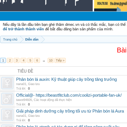
Nếu đây là lần đầu tiên bạn ghé thăm dmec.vn và có thắc mắc, bạn có th
để trở thành thành viên
để bắt đầu đăng bán sản phẩm của mình.
Trang chủ
Diễn đàn
Bài
1
2
3
4
5
6
→
10
Tiếp >
TIÊU ĐỀ
Phân bón lá auxin: Kỹ thuật giúp cây trồng tăng trưởng
nana01
,
Giao lưu
Trả lời:
0
Official@- https://beastfitclub.com/coolizi-portable-fan-uk/
tawot94605
,
Các hoạt động đã thực hiện
Trả lời:
0
Giải pháp dinh dưỡng cây trồng tối ưu từ Phân bón lá Aura
nana01
,
Giao lưu
Trả lời:
0