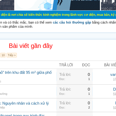
ia sẽ kiến thức kinh nghiệm trong lãnh vực cơ điện, mua bán, ký gửi, cho thuê 
vn và có thắc mắc, bạn có thể xem
các câu hỏi thường gặp
bằng cách nhấn 
n sản phẩm của mình.
Bài viết gần đây
10
Tiếp >
TRẢ LỜI
ĐỌC
BÀI VI
ỏ” trên khu đất 95 m² giữa phố
Trả lời:
0
va
Đọc:
1
17
ác
Trả lời:
0
D
thường
Đọc:
1
51
Trả lời:
0
nh: Nguyên nhân và cách xử lý
hiệp
Đọc:
2
52
ilicone) trong quy trình đúc