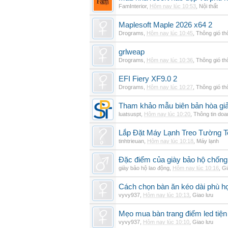
FamInterior
,
Hôm nay lúc 10:53
,
Nội thất
Maplesoft Maple 2026 x64 2
Drograms
,
Hôm nay lúc 10:45
,
Thông gió t
grlweap
Drograms
,
Hôm nay lúc 10:36
,
Thông gió t
EFI Fiery XF9.0 2
Drograms
,
Hôm nay lúc 10:27
,
Thông gió t
Tham khảo mẫu biên bản hòa giải
luatsuspt
,
Hôm nay lúc 10:20
,
Thông tin doa
Lắp Đặt Máy Lạnh Treo Tường 
tinhtrieuan
,
Hôm nay lúc 10:18
,
Máy lạnh
Đặc điểm của giày bảo hộ chốn
giày bảo hộ lao động
,
Hôm nay lúc 10:16
,
Gi
Cách chọn bàn ăn kéo dài phù h
vyvy937
,
Hôm nay lúc 10:13
,
Giao lưu
Mẹo mua bàn trang điểm led tiện
vyvy937
,
Hôm nay lúc 10:10
,
Giao lưu