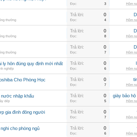
Đọc:
3
Hôm na
Trả lời:
0
D
hông thường
Đọc:
4
Hôm na
Trả lời:
0
D
hông thường
Đọc:
8
Hôm na
Trả lời:
0
D
hông thường
Đọc:
7
Hôm na
Trả lời:
0
 ly hôn đúng quy định mới nhất
nh nghiệp
Đọc:
6
Hôm na
Trả lời:
0
t
Toshiba Cho Phòng Học
Đọc:
7
Hôm na
Trả lời:
0
giày bảo hộ
g nước nhập khẩu
ày dép
Đọc:
5
Hôm na
Trả lời:
0
ợp gia đình đông người
Đọc:
7
Hôm na
Trả lời:
0
 nghi cho phòng ngủ
Đọc:
6
Hôm na