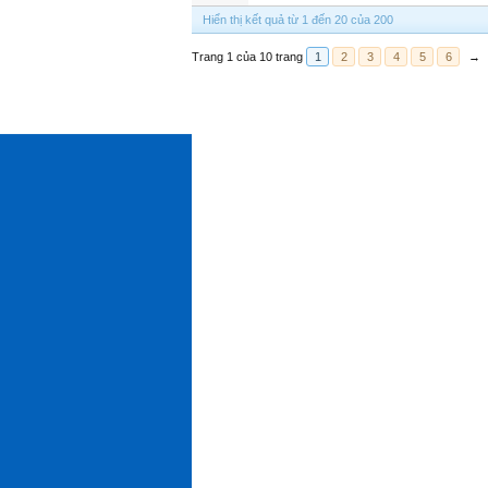
Hiển thị kết quả từ 1 đến 20 của 200
Trang 1 của 10 trang
1
2
3
4
5
6
→