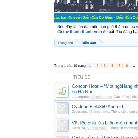
Chào mừng các bạn đến với Diễn đàn Cơ Điện - Diễn đàn Cơ điện là nơi ch
Nếu đây là lần đầu tiên bạn ghé thăm dmec.
để trở thành thành viên
để bắt đầu đăng bá
Trang chủ
Diễn đàn
Trang 1 của 10 trang
1
2
3
4
5
6
→
TIÊU ĐỀ
Concon Hotel – “Một ngôi làng nh
cổ Hà Nội
vanangroup
,
17 phút trước
,
Các thể loại kh
Cyclone Field360 Android
Drograms
,
51 phút trước
,
Thông gió thông 
Vật liệu chịu lửa bị ăn mòn nha
Dieru Ha
,
52 phút trước
,
Thông tin doanh ng
Vai trò của chất bôi trơn khuôn (s