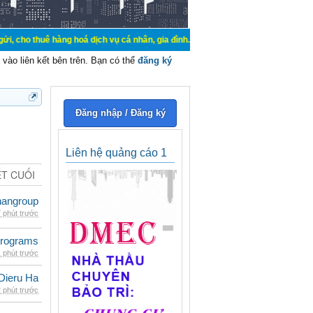
hàng hoá dịch vụ cá nhân, gia đình. Mua bán, ký gửi, cho thuê thiết bị hệ thố
vào liên kết bên trên. Bạn có thể
đăng ký
Đăng nhập / Đăng ký
Liên hệ quảng cáo 1
ẾT CUỐI
nangroup
 phút trước
rograms
 phút trước
Dieru Ha
 phút trước