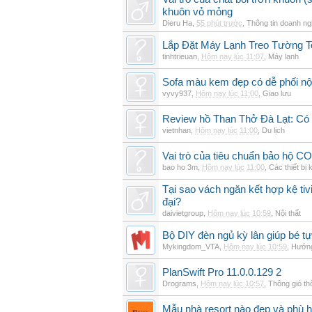
khuôn vỏ mỏng
Dieru Ha
,
55 phút trước
,
Thông tin doanh ng
Lắp Đặt Máy Lạnh Treo Tường 
tinhtrieuan
,
Hôm nay lúc 11:07
,
Máy lạnh
Sofa màu kem đẹp có dễ phối nội
vyvy937
,
Hôm nay lúc 11:00
,
Giao lưu
Review hồ Than Thở Đà Lạt: Có 
vietnhan
,
Hôm nay lúc 11:00
,
Du lịch
Vai trò của tiêu chuẩn bảo hộ CO
bao ho 3m
,
Hôm nay lúc 11:00
,
Các thiết bị 
Tại sao vách ngăn kết hợp kệ tivi
đại?
daivietgroup
,
Hôm nay lúc 10:59
,
Nội thất
Bộ DIY đèn ngủ kỳ lân giúp bé tự
Mykingdom_VTA
,
Hôm nay lúc 10:59
,
Hướng
PlanSwift Pro 11.0.0.129 2
Drograms
,
Hôm nay lúc 10:57
,
Thông gió t
Mẫu nhà resort nào đẹp và phù 