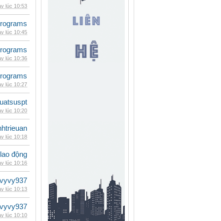
y lúc 10:53
rograms
y lúc 10:45
rograms
y lúc 10:36
rograms
y lúc 10:27
luatsuspt
y lúc 10:20
inhtrieuan
y lúc 10:18
 lao động
y lúc 10:16
vyvy937
y lúc 10:13
vyvy937
y lúc 10:10