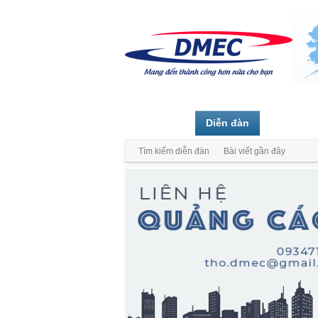
Trang chủ
Diễn đàn
Thành vi
Tìm kiếm diễn đàn
Bài viết gần đây