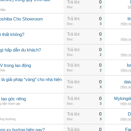
Trả lời:
0
Đọc:
2
55
hiệp
Trả lời:
0
t
Toshiba Cho Showroom
Đọc:
3
Hôm na
Trả lời:
0
 thất không?
Đọc:
3
Hôm na
Trả lời:
0
gì hấp dẫn du khách?
Đọc:
2
Hôm na
Trả lời:
0
b
V trong lao động
khác
Đọc:
2
Hôm na
 là giải pháp “vàng” cho nhà hiện
Trả lời:
0
dai
Đọc:
3
Hôm na
Trả lời:
0
Myking
 tạo góc riêng
 dẫn tham gia
Đọc:
3
Hôm na
Trả lời:
0
D
hông thường
Đọc:
3
Hôm na
Trả lời:
0
Fa
hợp xu hướng hiện nay?