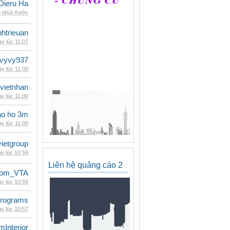
Dieru Ha
 phút trước
inhtrieuan
y lúc 11:07
vyvy937
y lúc 11:00
vietnhan
y lúc 11:00
ao ho 3m
y lúc 11:00
vietgroup
y lúc 10:59
Liên hệ quảng cáo 2
dom_VTA
y lúc 10:59
rograms
y lúc 10:57
mInterior