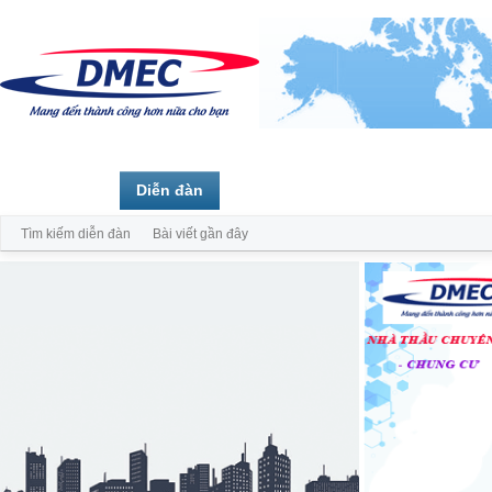
Trang chủ
Diễn đàn
Thành viên
Tìm kiếm diễn đàn
Bài viết gần đây