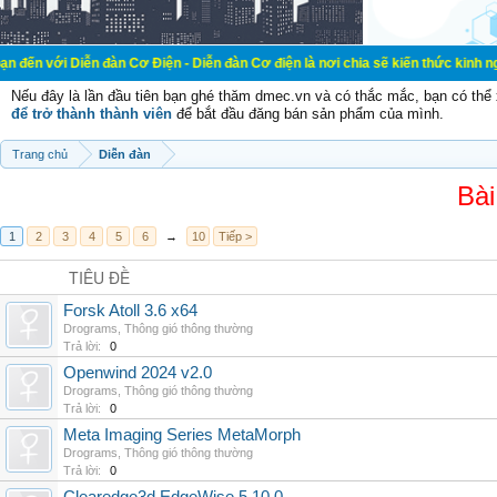
ễn đàn Cơ Điện - Diễn đàn Cơ điện là nơi chia sẽ kiến thức kinh nghiệm trong l
Nếu đây là lần đầu tiên bạn ghé thăm dmec.vn và có thắc mắc, bạn có th
để trở thành thành viên
để bắt đầu đăng bán sản phẩm của mình.
Trang chủ
Diễn đàn
Bài
1
2
3
4
5
6
→
10
Tiếp >
TIÊU ĐỀ
Forsk Atoll 3.6 x64
Drograms
,
Thông gió thông thường
Trả lời:
0
Openwind 2024 v2.0
Drograms
,
Thông gió thông thường
Trả lời:
0
Meta Imaging Series MetaMorph
Drograms
,
Thông gió thông thường
Trả lời:
0