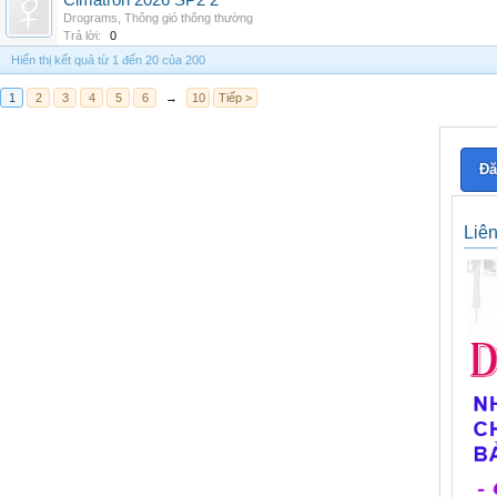
Cimatron 2026 SP2 2
Drograms
,
Thông gió thông thường
Trả lời:
0
Hiển thị kết quả từ 1 đến 20 của 200
1
2
3
4
5
6
→
10
Tiếp >
Đă
Liê