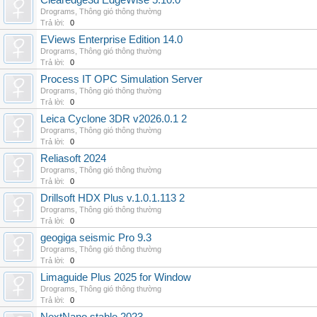
Clearedge3d EdgeWise 5.10.0
Drograms
,
Thông gió thông thường
Trả lời:
0
EViews Enterprise Edition 14.0
Drograms
,
Thông gió thông thường
Trả lời:
0
Process IT OPC Simulation Server
Drograms
,
Thông gió thông thường
Trả lời:
0
Leica Cyclone 3DR v2026.0.1 2
Drograms
,
Thông gió thông thường
Trả lời:
0
Reliasoft 2024
Drograms
,
Thông gió thông thường
Trả lời:
0
Drillsoft HDX Plus v.1.0.1.113 2
Drograms
,
Thông gió thông thường
Trả lời:
0
geogiga seismic Pro 9.3
Drograms
,
Thông gió thông thường
Trả lời:
0
Limaguide Plus 2025 for Window
Drograms
,
Thông gió thông thường
Trả lời:
0