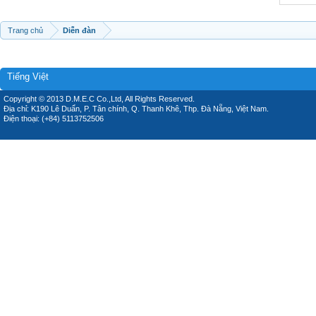
Trang chủ
Diễn đàn
Tiếng Việt
Copyright © 2013 D.M.E.C Co.,Ltd, All Rights Reserved.
Địa chỉ: K190 Lê Duẩn, P. Tân chính, Q. Thanh Khê, Thp. Đà Nẵng, Việt Nam.
Điện thoại: (+84) 5113752506