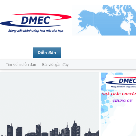
Trang chủ
Diễn đàn
Thành viên
Tìm kiếm diễn đàn
Bài viết gần đây