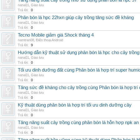
Tăng năng suất cây trồng nhờ sử dụng phân bón lá hpc 97
nana01
,
Giao lưu
Trả lời:
0
Phân bón lá hpc 22hxn giúp cây trồng tăng sức đề kháng
nana01
,
Giao lưu
Trả lời:
0
Tecno Mobile giảm giá Shock tháng 4
namtran08
,
Điện thoại Android
Trả lời:
9
Hướng dẫn kỹ thuật sử dụng phân bón lá hpc cho cây trồng
nana01
,
Giao lưu
Trả lời:
0
Tối ưu dinh dưỡng đất cùng Phân bón lá hợp trí super humi
nana01
,
Giao lưu
Trả lời:
0
Tăng sức đề kháng cho cây trồng cùng Phân bón lá hợp trí 
nana01
,
Giao lưu
Trả lời:
0
Kỹ thuật dùng phân bón lá hợp trí tối ưu dinh dưỡng cây
nana01
,
Giao lưu
Trả lời:
0
Tăng năng suất cây trồng cùng phân bón lá hỗn hợp npk an
nana01
,
Giao lưu
Trả lời:
0