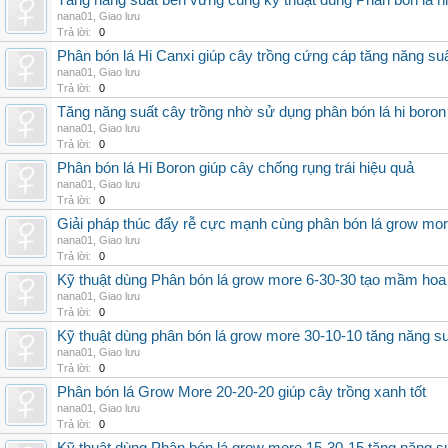
Tăng năng suất bền vững cùng kỹ thuật dùng Phân bón lá h
nana01
,
Giao lưu
Trả lời:
0
Phân bón lá Hi Canxi giúp cây trồng cứng cáp tăng năng su
nana01
,
Giao lưu
Trả lời:
0
Tăng năng suất cây trồng nhờ sử dụng phân bón lá hi boron
nana01
,
Giao lưu
Trả lời:
0
Phân bón lá Hi Boron giúp cây chống rụng trái hiệu quả
nana01
,
Giao lưu
Trả lời:
0
Giải pháp thúc đẩy rễ cực mạnh cùng phân bón lá grow mo
nana01
,
Giao lưu
Trả lời:
0
Kỹ thuật dùng Phân bón lá grow more 6-30-30 tạo mầm hoa
nana01
,
Giao lưu
Trả lời:
0
Kỹ thuật dùng phân bón lá grow more 30-10-10 tăng năng s
nana01
,
Giao lưu
Trả lời:
0
Phân bón lá Grow More 20-20-20 giúp cây trồng xanh tốt
nana01
,
Giao lưu
Trả lời:
0