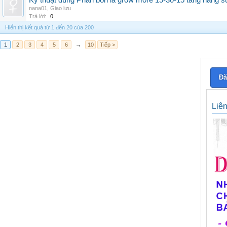
Kỹ thuật dùng Phân bón lá grow more 15-30-15 tăng năng s
nana01
,
Giao lưu
Trả lời:
0
Hiển thị kết quả từ 1 đến 20 của 200
1
2
3
4
5
6
→
10
Tiếp >
Đă
Liê