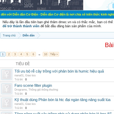
đàn Cơ Điện - Diễn đàn Cơ điện là nơi chia sẽ kiến thức kinh nghiệm trong lãn
Nếu đây là lần đầu tiên bạn ghé thăm dmec.vn và có thắc mắc, bạn có th
để trở thành thành viên
để bắt đầu đăng bán sản phẩm của mình.
Trang chủ
Diễn đàn
Bài
1
2
3
4
5
6
→
10
Tiếp >
TIÊU ĐỀ
Tối ưu bộ rễ cây trồng với phân bón lá humic hiệu quả
nana01
,
Giao lưu
Trả lời:
0
Faro scene filter plugin
Drograms
,
Thông gió thông thường
Trả lời:
0
Kỹ thuật dùng Phân bón lá htc đại ngàn tăng năng suất lúa
nana01
,
Giao lưu
Trả lời:
0