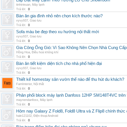
Lắp Đặt Máy Lạnh Treo Tường LG Cho Showroom
tinhtrieuan
,
Máy lạnh
Trả lời:
0
Bàn ăn gia đình nhỏ nên chọn kích thước nào?
vyvy937
,
Giao lưu
Trả lời:
0
Sofa màu be đẹp theo xu hướng nội thất mới
vyvy937
,
Giao lưu
Trả lời:
0
Gia Công Ống Gió: Vì Sao Không Nên Chọn Nhà Cung Cấp
Hồng Hoa
,
Điều hoà không khí
Trả lời:
0
Bàn ăn tiết kiệm diện tích cho nhà phố hiện đại
vyvy937
,
Giao lưu
Trả lời:
0
Thiết kế homestay sân vườn thế nào để thu hút du khách?
FamInterior
,
Nội thất
Trả lời:
0
Phân phối block máy lạnh Danfoss 12HP SM148T4VC trên t
maynendanfoss
,
Máy lạnh
Trả lời:
0
Hôm nay Galaxy Z Fold8, Fold8 Ultra và Z Flip8 chính thức
hale121102
,
Điện thoại Android
Trả lời:
0