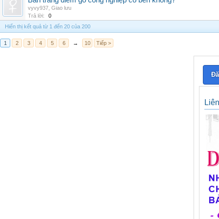
Bàn trang điểm gỗ công nghiệp có bền không?
vyvy937
,
Giao lưu
Trả lời:
0
Hiển thị kết quả từ 1 đến 20 của 200
1
2
3
4
5
6
→
10
Tiếp >
Đă
Liê