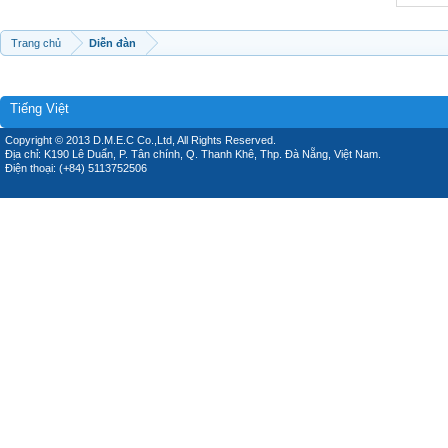
Trang chủ
Diễn đàn
Tiếng Việt
Copyright © 2013 D.M.E.C Co.,Ltd, All Rights Reserved.
Địa chỉ: K190 Lê Duẩn, P. Tân chính, Q. Thanh Khê, Thp. Đà Nẵng, Việt Nam.
Điện thoại: (+84) 5113752506