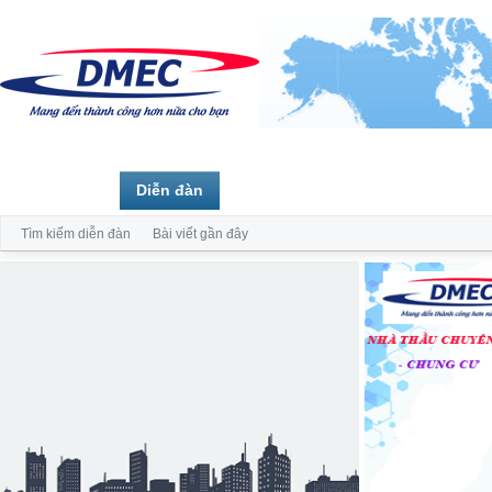
Trang chủ
Diễn đàn
Thành viên
Tìm kiếm diễn đàn
Bài viết gần đây