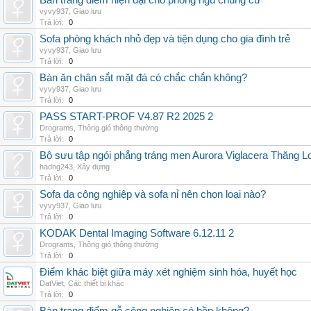
Bàn trang điểm hiện đại cho phòng ngủ chung cư
vyvy937
,
Giao lưu
Trả lời:
0
Sofa phòng khách nhỏ đẹp và tiện dụng cho gia đình trẻ
vyvy937
,
Giao lưu
Trả lời:
0
Bàn ăn chân sắt mặt đá có chắc chắn không?
vyvy937
,
Giao lưu
Trả lời:
0
PASS START-PROF V4.87 R2 2025 2
Drograms
,
Thông gió thông thường
Trả lời:
0
Bộ sưu tập ngói phẳng tráng men Aurora Viglacera Thăng L
hadng243
,
Xây dựng
Trả lời:
0
Sofa da công nghiệp và sofa nỉ nên chọn loại nào?
vyvy937
,
Giao lưu
Trả lời:
0
KODAK Dental Imaging Software 6.12.11 2
Drograms
,
Thông gió thông thường
Trả lời:
0
Điểm khác biệt giữa máy xét nghiệm sinh hóa, huyết học
DatViet
,
Các thiết bị khác
Trả lời:
0