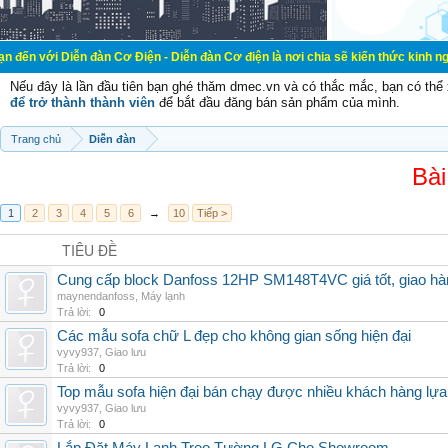
n đàn Cơ Điện - Diễn đàn Cơ điện là nơi chia sẽ kiến thức kinh nghiệm trong l
Nếu đây là lần đầu tiên bạn ghé thăm dmec.vn và có thắc mắc, bạn có th
để trở thành thành viên
để bắt đầu đăng bán sản phẩm của mình.
Trang chủ
Diễn đàn
Bài
1
2
3
4
5
6
→
10
Tiếp >
TIÊU ĐỀ
Cung cấp block Danfoss 12HP SM148T4VC giá tốt, giao hàng
maynendanfoss
,
Máy lạnh
Trả lời:
0
Các mẫu sofa chữ L đẹp cho không gian sống hiện đại
vyvy937
,
Giao lưu
Trả lời:
0
Top mẫu sofa hiện đại bán chạy được nhiều khách hàng lự
vyvy937
,
Giao lưu
Trả lời:
0