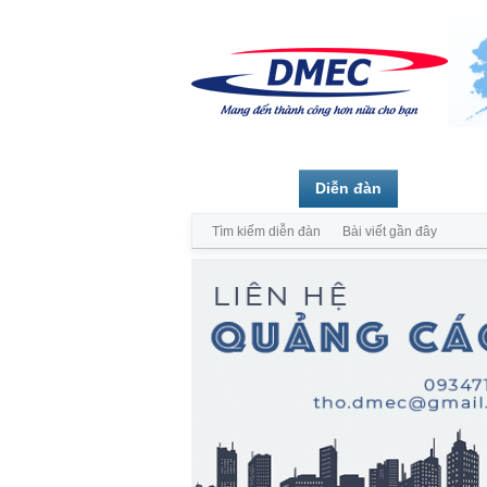
Trang chủ
Diễn đàn
Thành vi
Tìm kiếm diễn đàn
Bài viết gần đây