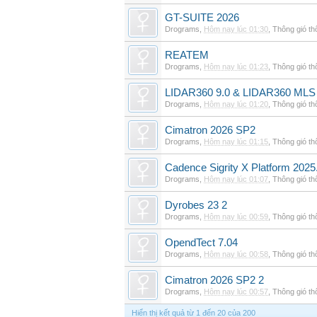
GT-SUITE 2026
Drograms
,
Hôm nay lúc 01:30
,
Thông gió t
REATEM
Drograms
,
Hôm nay lúc 01:23
,
Thông gió t
LIDAR360 9.0 & LIDAR360 MLS 
Drograms
,
Hôm nay lúc 01:20
,
Thông gió t
Cimatron 2026 SP2
Drograms
,
Hôm nay lúc 01:15
,
Thông gió t
Cadence Sigrity X Platform 2025
Drograms
,
Hôm nay lúc 01:07
,
Thông gió t
Dyrobes 23 2
Drograms
,
Hôm nay lúc 00:59
,
Thông gió t
OpendTect 7.04
Drograms
,
Hôm nay lúc 00:58
,
Thông gió t
Cimatron 2026 SP2 2
Drograms
,
Hôm nay lúc 00:57
,
Thông gió t
Hiển thị kết quả từ 1 đến 20 của 200