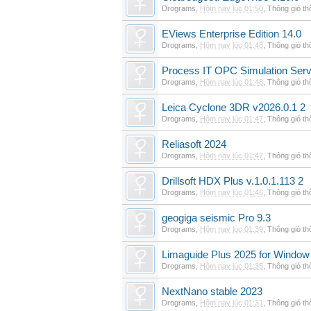
Drograms
,
Hôm nay lúc 01:50
,
Thông gió t
EViews Enterprise Edition 14.0
Drograms
,
Hôm nay lúc 01:48
,
Thông gió t
Process IT OPC Simulation Serv
Drograms
,
Hôm nay lúc 01:48
,
Thông gió t
Leica Cyclone 3DR v2026.0.1 2
Drograms
,
Hôm nay lúc 01:47
,
Thông gió t
Reliasoft 2024
Drograms
,
Hôm nay lúc 01:47
,
Thông gió t
Drillsoft HDX Plus v.1.0.1.113 2
Drograms
,
Hôm nay lúc 01:46
,
Thông gió t
geogiga seismic Pro 9.3
Drograms
,
Hôm nay lúc 01:39
,
Thông gió t
Limaguide Plus 2025 for Window
Drograms
,
Hôm nay lúc 01:35
,
Thông gió t
NextNano stable 2023
Drograms
,
Hôm nay lúc 01:31
,
Thông gió t