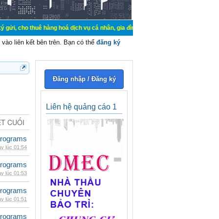
ê hàng hoá dịch vụ cá nhân, gia đình. Mua bán, ký gửi, cho thuê thiết bị hệ t
vào liên kết bên trên. Bạn có thể
đăng ký
Đăng nhập / Đăng ký
Liên hệ quảng cáo 1
ẾT CUỐI
rograms
y lúc 01:54
rograms
y lúc 01:53
rograms
y lúc 01:51
rograms