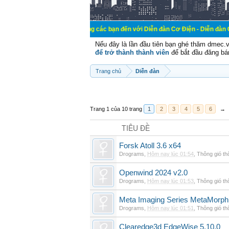
Chào mừng các bạn đến với Diễn đàn Cơ Điện - Diễn đàn Cơ điện là nơi 
Nếu đây là lần đầu tiên bạn ghé thăm dmec.
để trở thành thành viên
để bắt đầu đăng bá
Trang chủ
Diễn đàn
Trang 1 của 10 trang
1
2
3
4
5
6
→
TIÊU ĐỀ
Forsk Atoll 3.6 x64
Drograms
,
Hôm nay lúc 01:54
,
Thông gió t
Openwind 2024 v2.0
Drograms
,
Hôm nay lúc 01:53
,
Thông gió t
Meta Imaging Series MetaMorph
Drograms
,
Hôm nay lúc 01:51
,
Thông gió t
Clearedge3d EdgeWise 5.10.0