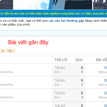
chia sẽ kiến thức kinh nghiệm trong lãnh vực cơ điện, mua bán, ký gửi, cho thu
vn và có thắc mắc, bạn có thể xem
các câu hỏi thường gặp
bằng cách nhấn 
n sản phẩm của mình.
Bài viết gần đây
10
Tiếp >
TRẢ LỜI
ĐỌC
BÀI VI
Trả lời:
0
D
hông thường
Đọc:
5
Hôm na
Trả lời:
0
D
hông thường
Đọc:
2
Hôm na
Trả lời:
0
D
hông thường
Đọc:
3
Hôm na
Trả lời:
0
D