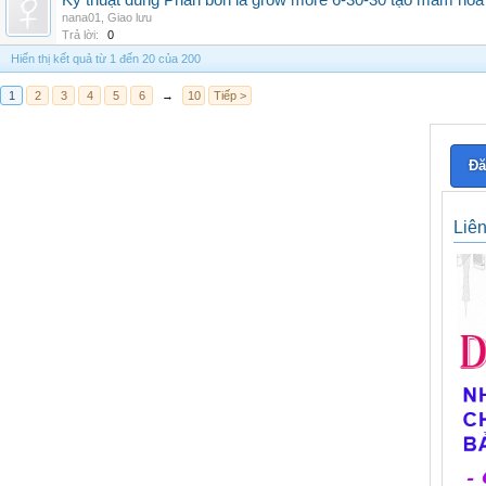
Kỹ thuật dùng Phân bón lá grow more 6-30-30 tạo mầm hoa
nana01
,
Giao lưu
Trả lời:
0
Hiển thị kết quả từ 1 đến 20 của 200
1
2
3
4
5
6
→
10
Tiếp >
Đă
Liê