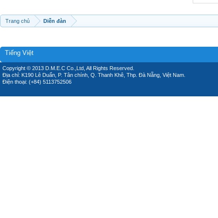
Trang chủ
Diễn đàn
Tiếng Việt
Copyright © 2013 D.M.E.C Co.,Ltd, All Rights Reserved.
Địa chỉ: K190 Lê Duẩn, P. Tân chính, Q. Thanh Khê, Thp. Đà Nẵng, Việt Nam.
Điện thoại: (+84) 5113752506