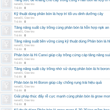
Tăng sức đề kháng cho cây trồng cùng Phân bón lá hợp trí 
nana01
,
Giao lưu
Trả lời:
0
Kỹ thuật dùng phân bón lá hợp trí tối ưu dinh dưỡng cây
nana01
,
Giao lưu
Trả lời:
0
Tăng năng suất cây trồng cùng phân bón lá hỗn hợp npk an
nana01
,
Giao lưu
Trả lời:
0
Tăng năng suất bền vững cùng kỹ thuật dùng Phân bón lá h
nana01
,
Giao lưu
Trả lời:
0
Phân bón lá Hi Canxi giúp cây trồng cứng cáp tăng năng su
nana01
,
Giao lưu
Trả lời:
0
Tăng năng suất cây trồng nhờ sử dụng phân bón lá hi boron
nana01
,
Giao lưu
Trả lời:
0
Phân bón lá Hi Boron giúp cây chống rụng trái hiệu quả
nana01
,
Giao lưu
Trả lời:
0
Giải pháp thúc đẩy rễ cực mạnh cùng phân bón lá grow mo
nana01
,
Giao lưu
Trả lời:
0