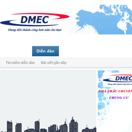
Trang chủ
Diễn đàn
Thành viên
Tìm kiếm diễn đàn
Bài viết gần đây