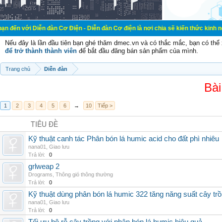
ễn đàn Cơ Điện - Diễn đàn Cơ điện là nơi chia sẽ kiến thức kinh nghiệm trong l
Nếu đây là lần đầu tiên bạn ghé thăm dmec.vn và có thắc mắc, bạn có th
để trở thành thành viên
để bắt đầu đăng bán sản phẩm của mình.
Trang chủ
Diễn đàn
Bài
1
2
3
4
5
6
→
10
Tiếp >
TIÊU ĐỀ
Kỹ thuật canh tác Phân bón lá humic acid cho đất phì nhiêu
nana01
,
Giao lưu
Trả lời:
0
grlweap 2
Drograms
,
Thông gió thông thường
Trả lời:
0
Kỹ thuật dùng phân bón lá humic 322 tăng năng suất cây tr
nana01
,
Giao lưu
Trả lời:
0