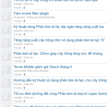
Tối ưu bộ rễ cây trồng với phân bón lá humic hiệu quả
nana01
,
Giao lưu
Trả lời:
0
Faro scene filter plugin
Drograms
,
Thông gió thông thường
Trả lời:
0
Kỹ thuật dùng Phân bón lá htc đại ngàn tăng năng suất lúa
nana01
,
Giao lưu
Trả lời:
0
Tăng năng suất cây trồng nhờ sử dụng phân bón lá hpc 97
nana01
,
Giao lưu
Trả lời:
0
Phân bón lá hpc 22hxn giúp cây trồng tăng sức đề kháng
nana01
,
Giao lưu
Trả lời:
0
Tecno Mobile giảm giá Shock tháng 4
namtran08
,
Điện thoại Android
Trả lời:
9
Hướng dẫn kỹ thuật sử dụng phân bón lá hpc cho cây trồng
nana01
,
Giao lưu
Trả lời:
0
Tối ưu dinh dưỡng đất cùng Phân bón lá hợp trí super humi
nana01
,
Giao lưu
Trả lời:
0