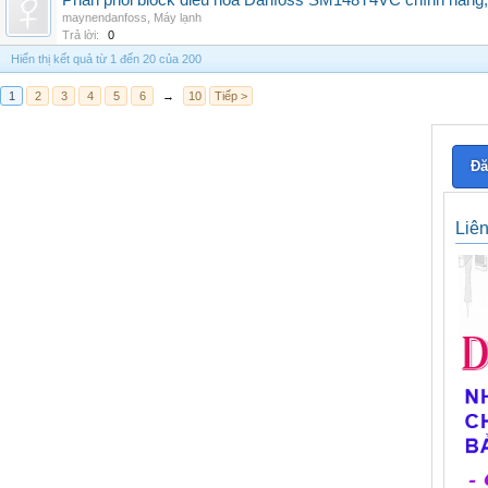
Phân phối block điều hòa Danfoss SM148T4VC chính hãng, g
maynendanfoss
,
Máy lạnh
Trả lời:
0
Hiển thị kết quả từ 1 đến 20 của 200
1
2
3
4
5
6
→
10
Tiếp >
Đă
Liê