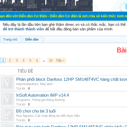
ễn đàn Cơ Điện - Diễn đàn Cơ điện là nơi chia sẽ kiến thức kinh nghiệm trong 
Nếu đây là lần đầu tiên bạn ghé thăm dmec.vn và có thắc mắc, bạn có th
để trở thành thành viên
để bắt đầu đăng bán sản phẩm của mình.
Trang chủ
Diễn đàn
Bài
1
2
3
4
5
6
→
10
Tiếp >
TIÊU ĐỀ
Phân phối block Danfoss 12HP SM148T4VC hàng chất lượng
maynendanfoss
,
Máy lạnh
Trả lời:
0
InSoft Automation IMP v14.4
Drograms
,
Thông gió thông thường
Trả lời:
0
Đồ chơi cho bé 3 tuổi
Huy Nguyen
,
Các hoạt động dự kiến thực hiện
Trả lời:
0