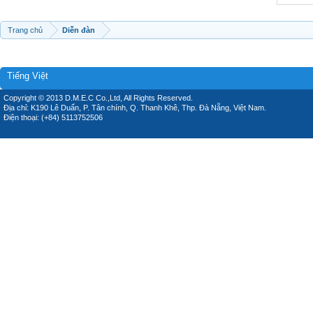
Trang chủ
Diễn đàn
Tiếng Việt
Copyright © 2013 D.M.E.C Co.,Ltd, All Rights Reserved.
Địa chỉ: K190 Lê Duẩn, P. Tân chính, Q. Thanh Khê, Thp. Đà Nẵng, Việt Nam.
Điện thoại: (+84) 5113752506