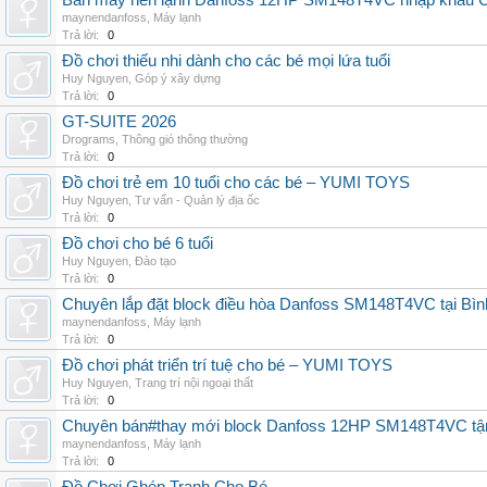
Bán máy nén lạnh Danfoss 12HP SM148T4VC nhập khẩu China
maynendanfoss
,
Máy lạnh
Trả lời:
0
Đồ chơi thiếu nhi dành cho các bé mọi lứa tuổi
Huy Nguyen
,
Góp ý xây dựng
Trả lời:
0
GT-SUITE 2026
Drograms
,
Thông gió thông thường
Trả lời:
0
Đồ chơi trẻ em 10 tuổi cho các bé – YUMI TOYS
Huy Nguyen
,
Tư vấn - Quản lý địa ốc
Trả lời:
0
Đồ chơi cho bé 6 tuổi
Huy Nguyen
,
Đào tạo
Trả lời:
0
Chuyên lắp đặt block điều hòa Danfoss SM148T4VC tại Bình
maynendanfoss
,
Máy lạnh
Trả lời:
0
Đồ chơi phát triển trí tuệ cho bé – YUMI TOYS
Huy Nguyen
,
Trang trí nội ngoại thất
Trả lời:
0
Chuyên bán#thay mới block Danfoss 12HP SM148T4VC tận n
maynendanfoss
,
Máy lạnh
Trả lời:
0