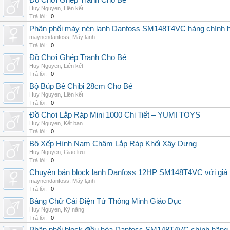
Đồ Chơi Ghép Tranh Cho Bé
Huy Nguyen
,
Liên kết
Trả lời:
0
Phân phối máy nén lạnh Danfoss SM148T4VC hàng chính hã
maynendanfoss
,
Máy lạnh
Trả lời:
0
Đồ Chơi Ghép Tranh Cho Bé
Huy Nguyen
,
Liên kết
Trả lời:
0
Bộ Búp Bê Chibi 28cm Cho Bé
Huy Nguyen
,
Liên kết
Trả lời:
0
Đồ Chơi Lắp Ráp Mini 1000 Chi Tiết – YUMI TOYS
Huy Nguyen
,
Kết bạn
Trả lời:
0
Bộ Xếp Hình Nam Châm Lắp Ráp Khối Xây Dựng
Huy Nguyen
,
Giao lưu
Trả lời:
0
Chuyên bán block lạnh Danfoss 12HP SM148T4VC với giá tốt
maynendanfoss
,
Máy lạnh
Trả lời:
0
Bảng Chữ Cái Điện Tử Thông Minh Giáo Dục
Huy Nguyen
,
Kỹ năng
Trả lời:
0