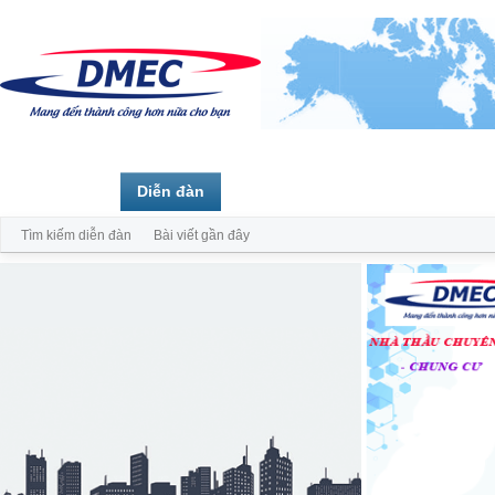
Trang chủ
Diễn đàn
Thành viên
Tìm kiếm diễn đàn
Bài viết gần đây