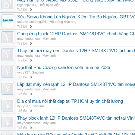
Máy hàn MIG JASIC NB-350E – Công suất 350A, hàn MI
Bigshop2014
,
Thiết bị cơ điện
Trả lời:
0
Sửa Servo Không Lên Nguồn, Kiểm Tra Bo Nguồn, IGBT V
suathietbitudong3011
,
Hệ thống điện nhẹ
Trả lời:
0
Cung ứng block 12HP Danfoss SM148T4VC chính hãng China
maynendanfoss
,
Máy lạnh
Trả lời:
0
Thay tận nơi máy nén Danfoss 12HP SM148T4VC tại Lâm Đ
maynendanfoss
,
Máy lạnh
Trả lời:
0
Nội thất Phú Cường sale lớn sofa mùa hè 2026
vyvy937
,
Giao lưu
Trả lời:
0
Lắp đặt máy nén lạnh 12HP Danfoss SM148T4VC tận nơi&uy
maynendanfoss
,
Máy lạnh
Trả lời:
0
Địa chỉ mua nội thất đẹp tại TP.HCM uy tín chất lượng
vyvy937
,
Giao lưu
Trả lời:
0
Thay block lạnh 12HP Danfoss SM148T4VC tận nơi tại Vĩnh 
maynendanfoss
,
Máy lạnh
Trả lời:
0