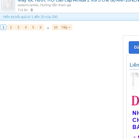
Máy lọc nước RO cao cấp Amida 2 vòi 3 chế độ AM-10NLNB2
tadashi.amida
,
Hướng dẫn tham gia
Trả lời:
0
Hiển thị kết quả từ 1 đến 20 của 200
1
2
3
4
5
6
→
10
Tiếp >
Đă
Liê