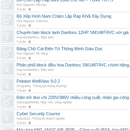
Đồ Chơi Lắp Ráp Mini 1000 Chi Tiết – YUMI TOYS
Huy Nguyen
,
Kết bạn
Trả lời:
0
Bộ Xếp Hình Nam Châm Lắp Ráp Khối Xây Dựng
Huy Nguyen
,
Giao lưu
Trả lời:
0
Chuyên bán block lạnh Danfoss 12HP SM148T4VC với giá tốt
maynendanfoss
,
Máy lạnh
Trả lời:
0
Bảng Chữ Cái Điện Tử Thông Minh Giáo Dục
Huy Nguyen
,
Kỹ năng
Trả lời:
0
Phân phối block điều hòa Danfoss SM148T4VC chính hãng, g
maynendanfoss
,
Máy lạnh
Trả lời:
0
Peloton WellView 9.0 2
Drograms
,
Thông gió thông thường
Trả lời:
0
Điện trở đun chì 220V/380V nhiều công suất, nhận gia công
vattunganhnhiet
,
Máy móc công nghiệp
Trả lời:
0
Cyber Security Course
riyaa1122
,
Thông tin doanh nghiệp
Trả lời:
0