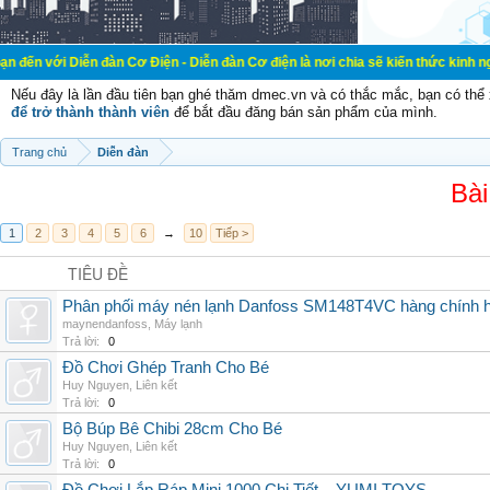
ễn đàn Cơ Điện - Diễn đàn Cơ điện là nơi chia sẽ kiến thức kinh nghiệm trong l
Nếu đây là lần đầu tiên bạn ghé thăm dmec.vn và có thắc mắc, bạn có th
để trở thành thành viên
để bắt đầu đăng bán sản phẩm của mình.
Trang chủ
Diễn đàn
Bài
1
2
3
4
5
6
→
10
Tiếp >
TIÊU ĐỀ
Phân phối máy nén lạnh Danfoss SM148T4VC hàng chính hã
maynendanfoss
,
Máy lạnh
Trả lời:
0
Đồ Chơi Ghép Tranh Cho Bé
Huy Nguyen
,
Liên kết
Trả lời:
0
Bộ Búp Bê Chibi 28cm Cho Bé
Huy Nguyen
,
Liên kết
Trả lời:
0