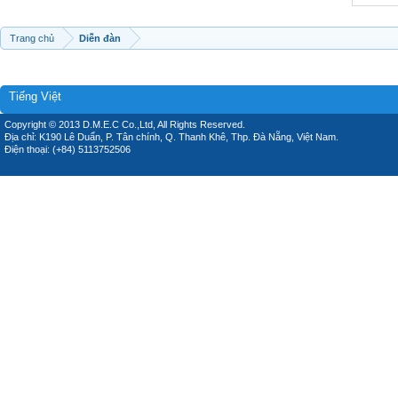
Trang chủ
Diễn đàn
Tiếng Việt
Copyright © 2013 D.M.E.C Co.,Ltd, All Rights Reserved.
Địa chỉ: K190 Lê Duẩn, P. Tân chính, Q. Thanh Khê, Thp. Đà Nẵng, Việt Nam.
Điện thoại: (+84) 5113752506