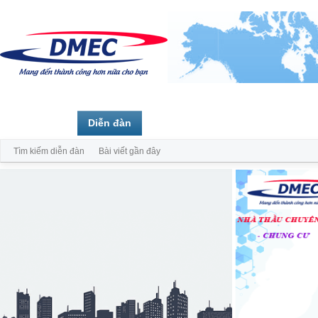
Trang chủ
Diễn đàn
Thành viên
Tìm kiếm diễn đàn
Bài viết gần đây