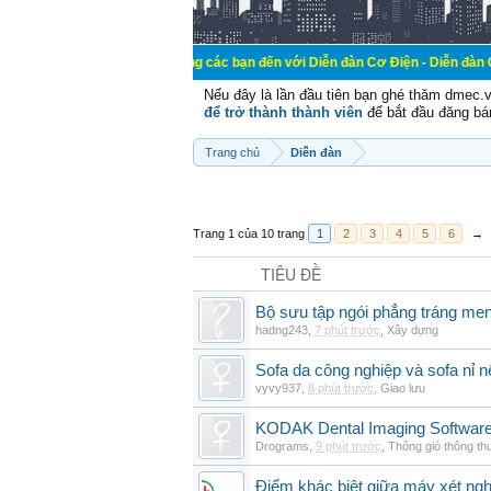
Chào mừng các bạn đến với Diễn đàn Cơ Điện - Diễn đàn Cơ điện là nơi 
Nếu đây là lần đầu tiên bạn ghé thăm dmec.
để trở thành thành viên
để bắt đầu đăng bá
Trang chủ
Diễn đàn
Trang 1 của 10 trang
1
2
3
4
5
6
→
TIÊU ĐỀ
Bộ sưu tập ngói phẳng tráng me
hadng243
,
7 phút trước
,
Xây dựng
Sofa da công nghiệp và sofa nỉ n
vyvy937
,
8 phút trước
,
Giao lưu
KODAK Dental Imaging Software
Drograms
,
9 phút trước
,
Thông gió thông t
Điểm khác biệt giữa máy xét ngh