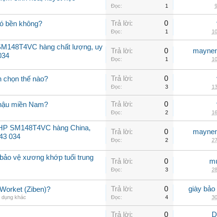
Đọc:
1
9
Trả lời:
0
có bền không?
Đọc:
1
10
SM148T4VC hàng chất lượng, uy
Trả lời:
0
maynen
034
Đọc:
1
10
Trả lời:
0
n chọn thế nào?
Đọc:
3
13
Trả lời:
0
í hậu miền Nam?
Đọc:
2
16
12HP SM148T4VC hàng China,
Trả lời:
0
maynen
143 034
Đọc:
2
27
bảo vệ xương khớp tuổi trung
Trả lời:
0
mu
Đọc:
3
28
Trả lời:
0
giày bảo
 Worket (Ziben)?
a dụng khác
Đọc:
4
30
Trả lời:
0
D