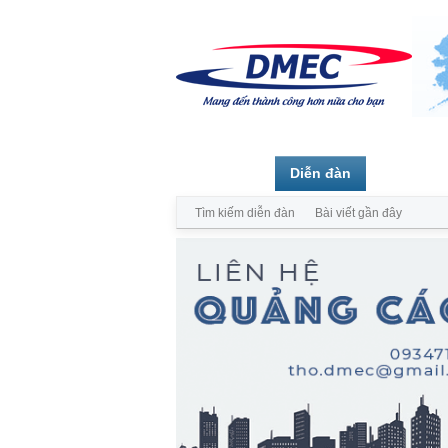
Trang chủ
Diễn đàn
Thành vi
Tìm kiếm diễn đàn
Bài viết gần đây