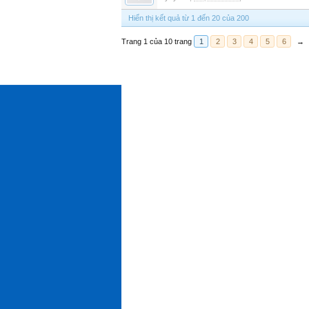
Hiển thị kết quả từ 1 đến 20 của 200
Trang 1 của 10 trang
1
2
3
4
5
6
→