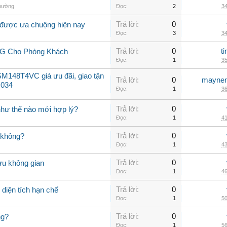
thường
Đọc:
2
34
Trả lời:
0
 được ưa chuộng hiện nay
Đọc:
3
34
Trả lời:
0
t
LG Cho Phòng Khách
Đọc:
1
35
M148T4VC giá ưu đãi, giao tận
Trả lời:
0
maynen
 034
Đọc:
1
36
Trả lời:
0
như thế nào mới hợp lý?
Đọc:
1
41
Trả lời:
0
 không?
Đọc:
1
43
Trả lời:
0
ưu không gian
Đọc:
1
46
Trả lời:
0
diện tích hạn chế
Đọc:
1
50
Trả lời:
0
ng?
Đọc:
1
56