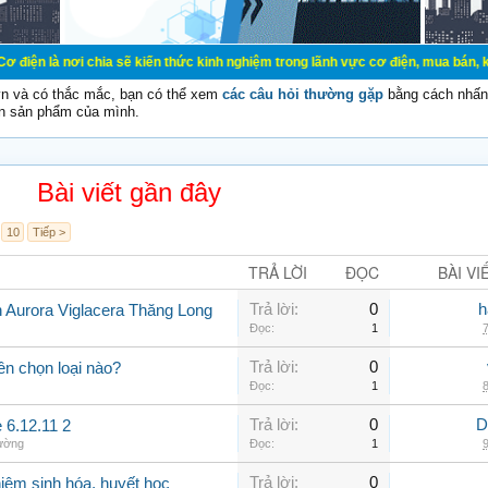
chia sẽ kiến thức kinh nghiệm trong lãnh vực cơ điện, mua bán, ký gửi, cho th
vn và có thắc mắc, bạn có thể xem
các câu hỏi thường gặp
bằng cách nhấn 
n sản phẩm của mình.
Bài viết gần đây
10
Tiếp >
TRẢ LỜI
ĐỌC
BÀI VI
Trả lời:
0
h
n Aurora Viglacera Thăng Long
Đọc:
1
7
Trả lời:
0
ên chọn loại nào?
Đọc:
1
8
Trả lời:
0
D
 6.12.11 2
hường
Đọc:
1
9
Trả lời:
0
iệm sinh hóa, huyết học