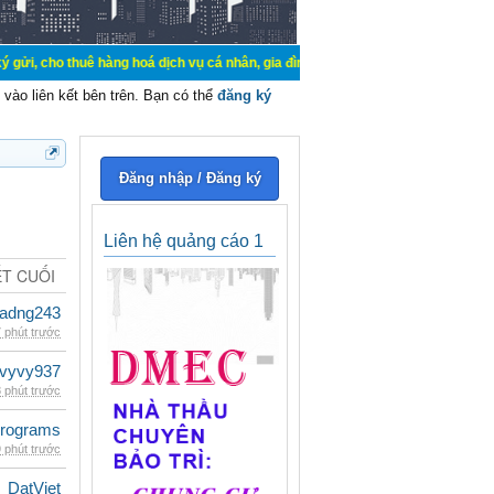
uê hàng hoá dịch vụ cá nhân, gia đình. Mua bán, ký gửi, cho thuê thiết bị hệ t
vào liên kết bên trên. Bạn có thể
đăng ký
Đăng nhập / Đăng ký
Liên hệ quảng cáo 1
ẾT CUỐI
adng243
 phút trước
vyvy937
 phút trước
rograms
 phút trước
DatViet