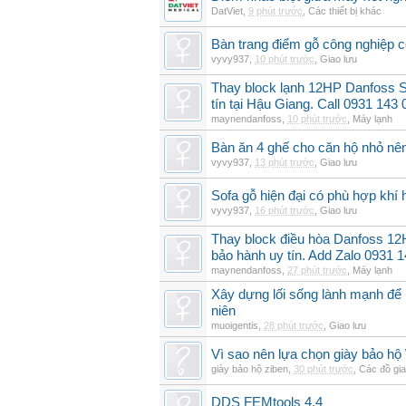
DatViet
,
9 phút trước
,
Các thiết bị khác
Bàn trang điểm gỗ công nghiệp 
vyvy937
,
10 phút trước
,
Giao lưu
Thay block lạnh 12HP Danfoss 
tín tại Hậu Giang. Call 0931 143 
maynendanfoss
,
10 phút trước
,
Máy lạnh
Bàn ăn 4 ghế cho căn hộ nhỏ nê
vyvy937
,
13 phút trước
,
Giao lưu
Sofa gỗ hiện đại có phù hợp kh
vyvy937
,
16 phút trước
,
Giao lưu
Thay block điều hòa Danfoss 
bảo hành uy tín. Add Zalo 0931 
maynendanfoss
,
27 phút trước
,
Máy lạnh
Xây dựng lối sống lành mạnh để 
niên
muoigentis
,
28 phút trước
,
Giao lưu
Vì sao nên lựa chọn giày bảo hộ
giày bảo hộ ziben
,
30 phút trước
,
Các đồ gi
DDS FEMtools 4.4