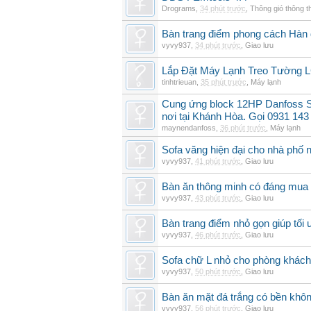
Drograms
,
34 phút trước
,
Thông gió thông 
Bàn trang điểm phong cách Hàn
vyvy937
,
34 phút trước
,
Giao lưu
Lắp Đặt Máy Lạnh Treo Tường 
tinhtrieuan
,
35 phút trước
,
Máy lạnh
Cung ứng block 12HP Danfoss S
nơi tại Khánh Hòa. Gọi 0931 143
maynendanfoss
,
36 phút trước
,
Máy lạnh
Sofa văng hiện đại cho nhà phố 
vyvy937
,
41 phút trước
,
Giao lưu
Bàn ăn thông minh có đáng mua
vyvy937
,
43 phút trước
,
Giao lưu
Bàn trang điểm nhỏ gọn giúp tối 
vyvy937
,
46 phút trước
,
Giao lưu
Sofa chữ L nhỏ cho phòng khách 
vyvy937
,
50 phút trước
,
Giao lưu
Bàn ăn mặt đá trắng có bền khô
vyvy937
,
56 phút trước
,
Giao lưu