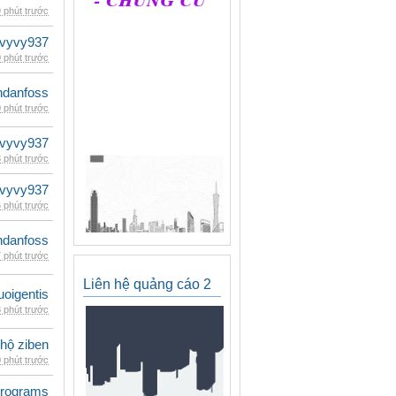
 phút trước
vyvy937
 phút trước
danfoss
 phút trước
vyvy937
 phút trước
vyvy937
 phút trước
danfoss
 phút trước
Liên hệ quảng cáo 2
oigentis
 phút trước
 hộ ziben
 phút trước
rograms