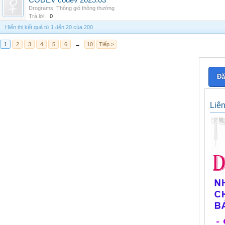
CODEV codev 2025.03
Drograms
,
Thông gió thông thường
Trả lời:
0
Hiển thị kết quả từ 1 đến 20 của 200
1
2
3
4
5
6
→
10
Tiếp >
Đă
Liê