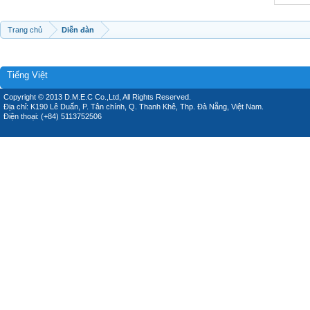
Trang chủ
Diễn đàn
Tiếng Việt
Copyright © 2013 D.M.E.C Co.,Ltd, All Rights Reserved.
Địa chỉ: K190 Lê Duẩn, P. Tân chính, Q. Thanh Khê, Thp. Đà Nẵng, Việt Nam.
Điện thoại: (+84) 5113752506