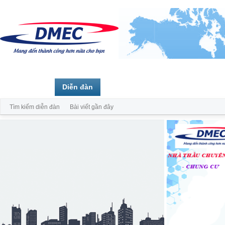
Trang chủ
Diễn đàn
Thành viên
Tìm kiếm diễn đàn
Bài viết gần đây