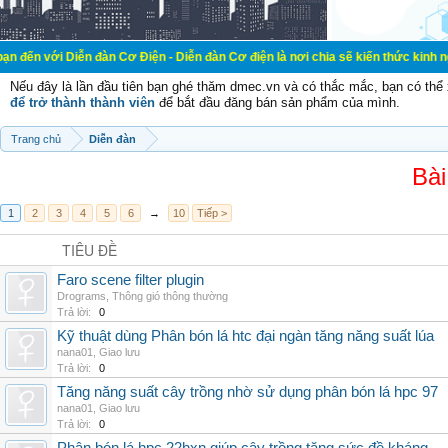
ễn đàn Cơ Điện - Diễn đàn Cơ điện là nơi chia sẽ kiến thức kinh nghiệm trong 
Nếu đây là lần đầu tiên bạn ghé thăm dmec.vn và có thắc mắc, bạn có th
để trở thành thành viên
để bắt đầu đăng bán sản phẩm của mình.
Trang chủ
Diễn đàn
Bài
1
2
3
4
5
6
→
10
Tiếp >
TIÊU ĐỀ
Faro scene filter plugin
Drograms
,
Thông gió thông thường
Trả lời:
0
Kỹ thuật dùng Phân bón lá htc đại ngàn tăng năng suất lúa
nana01
,
Giao lưu
Trả lời:
0
Tăng năng suất cây trồng nhờ sử dụng phân bón lá hpc 97
nana01
,
Giao lưu
Trả lời:
0