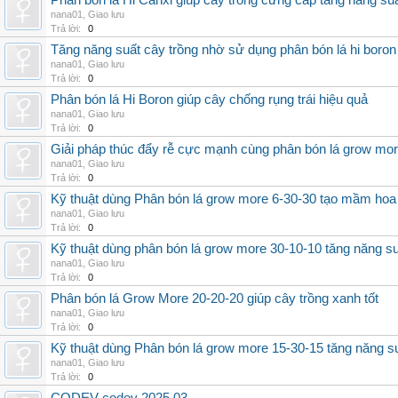
Phân bón lá Hi Canxi giúp cây trồng cứng cáp tăng năng su
nana01
,
Giao lưu
Trả lời:
0
Tăng năng suất cây trồng nhờ sử dụng phân bón lá hi boron
nana01
,
Giao lưu
Trả lời:
0
Phân bón lá Hi Boron giúp cây chống rụng trái hiệu quả
nana01
,
Giao lưu
Trả lời:
0
Giải pháp thúc đẩy rễ cực mạnh cùng phân bón lá grow mo
nana01
,
Giao lưu
Trả lời:
0
Kỹ thuật dùng Phân bón lá grow more 6-30-30 tạo mầm hoa
nana01
,
Giao lưu
Trả lời:
0
Kỹ thuật dùng phân bón lá grow more 30-10-10 tăng năng s
nana01
,
Giao lưu
Trả lời:
0
Phân bón lá Grow More 20-20-20 giúp cây trồng xanh tốt
nana01
,
Giao lưu
Trả lời:
0
Kỹ thuật dùng Phân bón lá grow more 15-30-15 tăng năng s
nana01
,
Giao lưu
Trả lời:
0