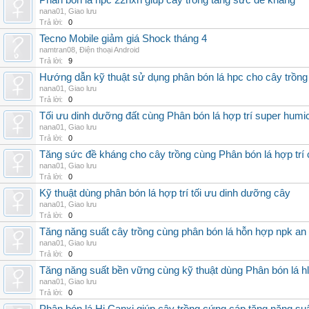
Phân bón lá hpc 22hxn giúp cây trồng tăng sức đề kháng
nana01
,
Giao lưu
Trả lời:
0
Tecno Mobile giảm giá Shock tháng 4
namtran08
,
Điện thoại Android
Trả lời:
9
Hướng dẫn kỹ thuật sử dụng phân bón lá hpc cho cây trồng
nana01
,
Giao lưu
Trả lời:
0
Tối ưu dinh dưỡng đất cùng Phân bón lá hợp trí super humi
nana01
,
Giao lưu
Trả lời:
0
Tăng sức đề kháng cho cây trồng cùng Phân bón lá hợp trí 
nana01
,
Giao lưu
Trả lời:
0
Kỹ thuật dùng phân bón lá hợp trí tối ưu dinh dưỡng cây
nana01
,
Giao lưu
Trả lời:
0
Tăng năng suất cây trồng cùng phân bón lá hỗn hợp npk an
nana01
,
Giao lưu
Trả lời:
0
Tăng năng suất bền vững cùng kỹ thuật dùng Phân bón lá h
nana01
,
Giao lưu
Trả lời:
0