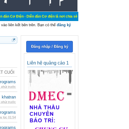
 - Diễn đàn Cơ điện là nơi chia sẽ kiến thức kinh nghiệm trong lãnh vực cơ đi
vào liên kết bên trên. Bạn có thể
đăng ký
Đăng nhập / Đăng ký
Liên hệ quảng cáo 1
ẾT CUỐI
rograms
 phút trước
khatran
 phút trước
rograms
y lúc 01:54
rograms