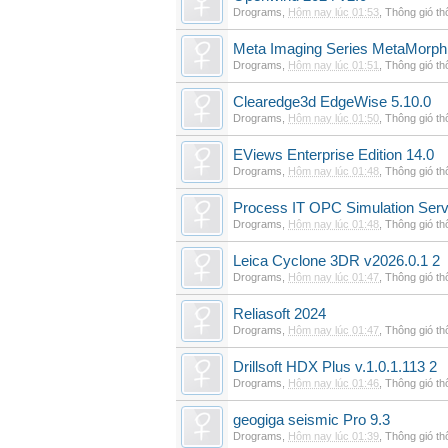
Drograms
,
Hôm nay lúc 01:53
,
Thông gió t
Meta Imaging Series MetaMorph
Drograms
,
Hôm nay lúc 01:51
,
Thông gió t
Clearedge3d EdgeWise 5.10.0
Drograms
,
Hôm nay lúc 01:50
,
Thông gió t
EViews Enterprise Edition 14.0
Drograms
,
Hôm nay lúc 01:48
,
Thông gió t
Process IT OPC Simulation Serv
Drograms
,
Hôm nay lúc 01:48
,
Thông gió t
Leica Cyclone 3DR v2026.0.1 2
Drograms
,
Hôm nay lúc 01:47
,
Thông gió t
Reliasoft 2024
Drograms
,
Hôm nay lúc 01:47
,
Thông gió t
Drillsoft HDX Plus v.1.0.1.113 2
Drograms
,
Hôm nay lúc 01:46
,
Thông gió t
geogiga seismic Pro 9.3
Drograms
,
Hôm nay lúc 01:39
,
Thông gió t