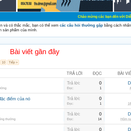
Chào mừng các bạn đến với Diễn đàn Cơ Điện
vn và có thắc mắc, bạn có thể xem
các câu hỏi thường gặp
bằng cách nhấn 
n sản phẩm của mình.
Bài viết gần đây
10
Tiếp >
TRẢ LỜI
ĐỌC
BÀI VI
Trả lời:
0
D
hường
Đọc:
1
4
Trả lời:
0
đặc điểm của nó
Đọc:
1
18
Trả lời:
0
D
hông thường
Đọc:
14
Hôm na
Trả lời:
0
D