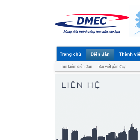
Trang chủ
Diễn đàn
Thành vi
Tìm kiếm diễn đàn
Bài viết gần đây