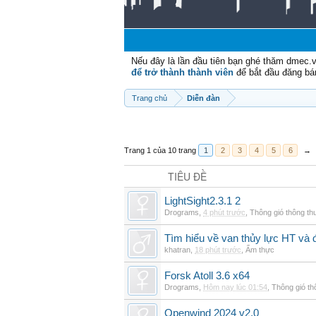
Nếu đây là lần đầu tiên bạn ghé thăm dmec.
để trở thành thành viên
để bắt đầu đăng bá
Trang chủ
Diễn đàn
Trang 1 của 10 trang
1
2
3
4
5
6
→
TIÊU ĐỀ
LightSight2.3.1 2
Drograms
,
4 phút trước
,
Thông gió thông t
Tìm hiểu về van thủy lực HT và 
khatran
,
18 phút trước
,
Ẩm thực
Forsk Atoll 3.6 x64
Drograms
,
Hôm nay lúc 01:54
,
Thông gió t
Openwind 2024 v2.0