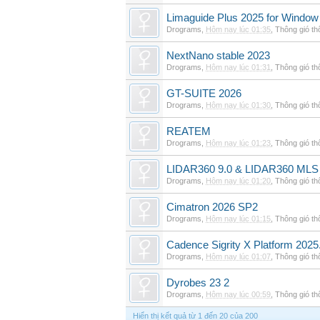
Limaguide Plus 2025 for Window
Drograms
,
Hôm nay lúc 01:35
,
Thông gió t
NextNano stable 2023
Drograms
,
Hôm nay lúc 01:31
,
Thông gió t
GT-SUITE 2026
Drograms
,
Hôm nay lúc 01:30
,
Thông gió t
REATEM
Drograms
,
Hôm nay lúc 01:23
,
Thông gió t
LIDAR360 9.0 & LIDAR360 MLS 
Drograms
,
Hôm nay lúc 01:20
,
Thông gió t
Cimatron 2026 SP2
Drograms
,
Hôm nay lúc 01:15
,
Thông gió t
Cadence Sigrity X Platform 2025
Drograms
,
Hôm nay lúc 01:07
,
Thông gió t
Dyrobes 23 2
Drograms
,
Hôm nay lúc 00:59
,
Thông gió t
Hiển thị kết quả từ 1 đến 20 của 200