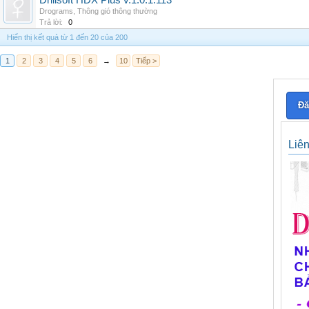
Drillsoft HDX Plus v.1.0.1.113
Drograms
,
Thông gió thông thường
Trả lời:
0
Hiển thị kết quả từ 1 đến 20 của 200
1
2
3
4
5
6
→
10
Tiếp >
Đă
Liê