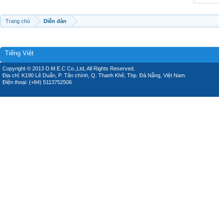
Trang chủ
Diễn đàn
Tiếng Việt
Copyright © 2013 D.M.E.C Co.,Ltd, All Rights Reserved.
Địa chỉ: K190 Lê Duẩn, P. Tân chính, Q. Thanh Khê, Thp. Đà Nẵng, Việt Nam.
Điện thoại: (+84) 5113752506