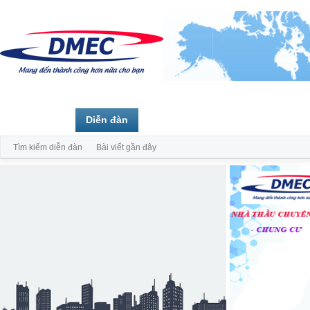
Trang chủ
Diễn đàn
Thành viên
Tìm kiếm diễn đàn
Bài viết gần đây