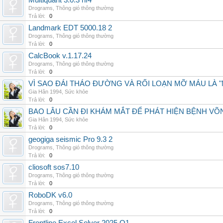
Multiquant 3.0.3 hf4
Drograms
,
Thông gió thông thường
Trả lời:
0
Landmark EDT 5000.18 2
Drograms
,
Thông gió thông thường
Trả lời:
0
CalcBook v.1.17.24
Drograms
,
Thông gió thông thường
Trả lời:
0
VÌ SAO ĐÁI THÁO ĐƯỜNG VÀ RỐI LOẠN MỠ MÁU LÀ 
Gia Hân 1994
,
Sức khỏe
Trả lời:
0
BAO LÂU CẦN ĐI KHÁM MẮT ĐỂ PHÁT HIỆN BỆNH V
Gia Hân 1994
,
Sức khỏe
Trả lời:
0
geogiga seismic Pro 9.3 2
Drograms
,
Thông gió thông thường
Trả lời:
0
cliosoft sos7.10
Drograms
,
Thông gió thông thường
Trả lời:
0
RoboDK v6.0
Drograms
,
Thông gió thông thường
Trả lời:
0