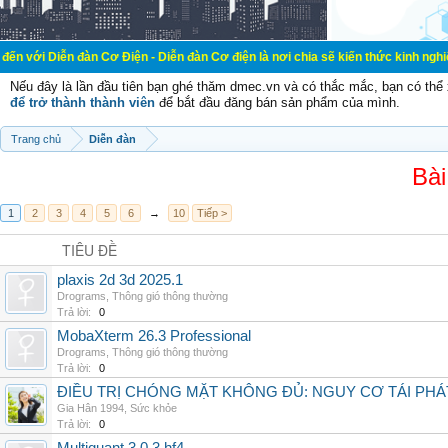
ễn đàn Cơ Điện - Diễn đàn Cơ điện là nơi chia sẽ kiến thức kinh nghiệm trong l
Nếu đây là lần đầu tiên bạn ghé thăm dmec.vn và có thắc mắc, bạn có th
để trở thành thành viên
để bắt đầu đăng bán sản phẩm của mình.
Trang chủ
Diễn đàn
Bài
1
2
3
4
5
6
→
10
Tiếp >
TIÊU ĐỀ
plaxis 2d 3d 2025.1
Drograms
,
Thông gió thông thường
Trả lời:
0
MobaXterm 26.3 Professional
Drograms
,
Thông gió thông thường
Trả lời:
0
ĐIỀU TRỊ CHÓNG MẶT KHÔNG ĐỦ: NGUY CƠ TÁI PH
Gia Hân 1994
,
Sức khỏe
Trả lời:
0