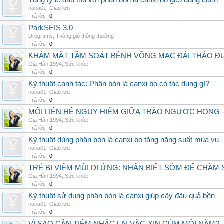
Tăng tỷ lệ đậu trái với phân bón lá canxi bo ga3 đúng cách
nana01
,
Giao lưu
Trả lời:
0
ParkSEIS 3.0
Drograms
,
Thông gió thông thường
Trả lời:
0
KHÁM MẮT TẦM SOÁT BỆNH VÕNG MẠC ĐÁI THÁO ĐƯ
Gia Hân 1994
,
Sức khỏe
Trả lời:
0
Kỹ thuật canh tác: Phân bón lá canxi bo có tác dụng gì?
nana01
,
Giao lưu
Trả lời:
0
MỐI LIÊN HỆ NGUY HIỂM GIỮA TRÀO NGƯỢC HỌNG 
Gia Hân 1994
,
Sức khỏe
Trả lời:
0
Kỹ thuật dùng phân bón lá canxi bo tăng năng suất mùa vụ
nana01
,
Giao lưu
Trả lời:
0
TRẺ BỊ VIÊM MŨI DỊ ỨNG: NHẬN BIẾT SỚM ĐỂ CHĂ
Gia Hân 1994
,
Sức khỏe
Trả lời:
0
Kỹ thuật sử dụng phân bón lá canxi giúp cây đậu quả bền
nana01
,
Giao lưu
Trả lời:
0