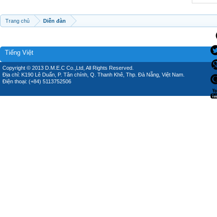
Trang chủ
Diễn đàn
Tiếng Việt
Copyright © 2013 D.M.E.C Co.,Ltd, All Rights Reserved.
Địa chỉ: K190 Lê Duẩn, P. Tân chính, Q. Thanh Khê, Thp. Đà Nẵng, Việt Nam.
Điện thoại: (+84) 5113752506