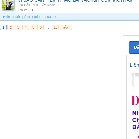
VÌ SAO CẦN TIÊM NHẮC LẠI VẮC-XIN CÚM MỖI NĂM?
Gia Hân 1994
,
Sức khỏe
Trả lời:
0
Hiển thị kết quả từ 1 đến 20 của 200
1
2
3
4
5
6
→
10
Tiếp >
Đă
Liê