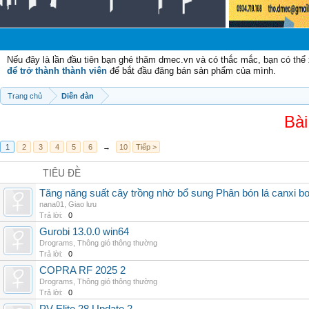
Nếu đây là lần đầu tiên bạn ghé thăm dmec.vn và có thắc mắc, bạn có th
để trở thành thành viên
để bắt đầu đăng bán sản phẩm của mình.
Trang chủ
Diễn đàn
Bài
1
2
3
4
5
6
→
10
Tiếp >
TIÊU ĐỀ
Tăng năng suất cây trồng nhờ bổ sung Phân bón lá canxi b
nana01
,
Giao lưu
Trả lời:
0
Gurobi 13.0.0 win64
Drograms
,
Thông gió thông thường
Trả lời:
0
COPRA RF 2025 2
Drograms
,
Thông gió thông thường
Trả lời:
0