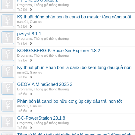
PV Elite 28 Update 2
Drograms
,
Thông gió thông thường
Trả lời:
0
Kỹ thuật dùng phân bón lá canxi bo master tăng năng suất
nana01
,
Giao lưu
Trả lời:
0
pvsyst 8.1.1
Drograms
,
Thông gió thông thường
Trả lời:
0
KONGSBERG K-Spice SimExplorer 4.8 2
Drograms
,
Thông gió thông thường
Trả lời:
0
Kỹ thuật phun Phân bón lá canxi bo kẽm tăng đậu quả non
nana01
,
Giao lưu
Trả lời:
0
GEOVIA MineSched 2025 2
Drograms
,
Thông gió thông thường
Trả lời:
0
Phân bón lá canxi bo hữu cơ giúp cây đậu trái non tốt
nana01
,
Giao lưu
Trả lời:
0
GC-PowerStation 23.1.8
Drograms
,
Thông gió thông thường
Trả lời:
0