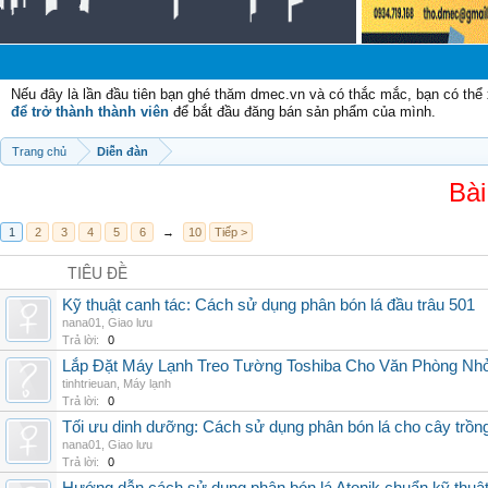
Ch
Nếu đây là lần đầu tiên bạn ghé thăm dmec.vn và có thắc mắc, bạn có th
để trở thành thành viên
để bắt đầu đăng bán sản phẩm của mình.
Trang chủ
Diễn đàn
Bài
1
2
3
4
5
6
→
10
Tiếp >
TIÊU ĐỀ
Kỹ thuật canh tác: Cách sử dụng phân bón lá đầu trâu 501
nana01
,
Giao lưu
Trả lời:
0
Lắp Đặt Máy Lạnh Treo Tường Toshiba Cho Văn Phòng Nh
tinhtrieuan
,
Máy lạnh
Trả lời:
0
Tối ưu dinh dưỡng: Cách sử dụng phân bón lá cho cây trồn
nana01
,
Giao lưu
Trả lời:
0