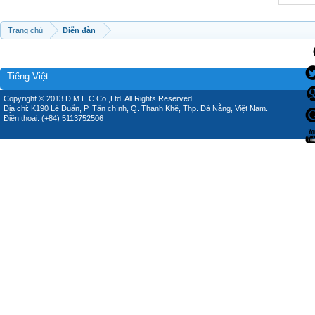
Trang chủ
Diễn đàn
Tiếng Việt
Copyright © 2013 D.M.E.C Co.,Ltd, All Rights Reserved.
Địa chỉ: K190 Lê Duẩn, P. Tân chính, Q. Thanh Khê, Thp. Đà Nẵng, Việt Nam.
Điện thoại: (+84) 5113752506