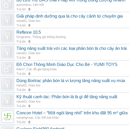
Bộ Lưu Trữ DAS Giải Pháp Mở Rộng Dung Lượng Nhanh
quoctrieuu
,
Liên kết
Trả lời:
0
Giải pháp dinh dưỡng qua lá cho cây cảnh từ chuyên gia
nana01
,
Giao lưu
Trả lời:
0
Reflexw 10.5
Drograms
,
Thông gió thông thường
Trả lời:
0
Tăng năng suất trái với các loại phân bón lá cho cây ăn trái
nana01
,
Giao lưu
Trả lời:
0
Đồ Chơi Thông Minh Giáo Dục Cho Bé - YUMI TOYS
thien7
,
Các đồ gia dụng khác
Trả lời:
0
Dùng Bortrac phân bón lá vi lượng tăng năng suất vụ mùa
nana01
,
Giao lưu
Trả lời:
0
Kỹ thuật canh tác: Phân bón lá là gì để tăng năng suất
nana01
,
Giao lưu
Trả lời:
0
Concon Hotel – “Một ngôi làng nhỏ” trên khu đất 95 m² giữa
vanangroup
,
Các thể loại khác
Trả lời:
0