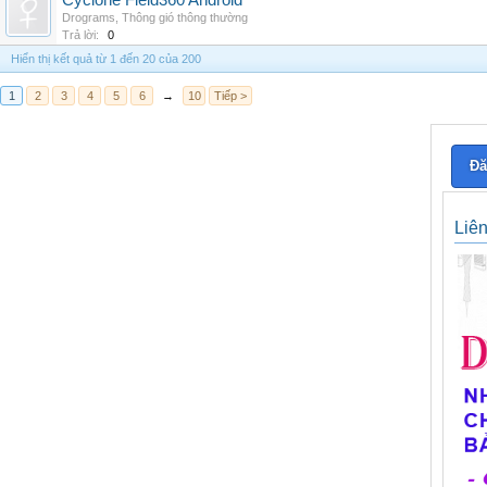
Cyclone Field360 Android
Drograms
,
Thông gió thông thường
Trả lời:
0
Hiển thị kết quả từ 1 đến 20 của 200
1
2
3
4
5
6
→
10
Tiếp >
Đă
Liê