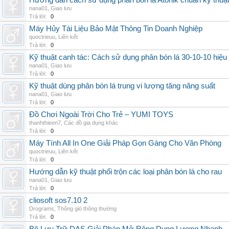
Hướng dẫn cách sử dụng phân bón lá Atonik chuẩn kỹ thuậ
nana01
,
Giao lưu
Trả lời:
0
Máy Hủy Tài Liệu Bảo Mật Thông Tin Doanh Nghiệp
quoctrieuu
,
Liên kết
Trả lời:
0
Kỹ thuật canh tác: Cách sử dụng phân bón lá 30-10-10 hiệu
nana01
,
Giao lưu
Trả lời:
0
Kỹ thuật dùng phân bón lá trung vi lượng tăng năng suất
nana01
,
Giao lưu
Trả lời:
0
Đồ Chơi Ngoài Trời Cho Trẻ – YUMI TOYS
thanhthieen7
,
Các đồ gia dụng khác
Trả lời:
0
Máy Tính All In One Giải Pháp Gọn Gàng Cho Văn Phòng
quoctrieuu
,
Liên kết
Trả lời:
0
Hướng dẫn kỹ thuật phối trộn các loại phân bón lá cho rau
nana01
,
Giao lưu
Trả lời:
0
cliosoft sos7.10 2
Drograms
,
Thông gió thông thường
Trả lời:
0