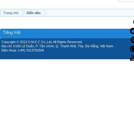
Trang chủ
Diễn đàn
Tiếng Việt
Copyright © 2013 D.M.E.C Co.,Ltd, All Rights Reserved.
Địa chỉ: K190 Lê Duẩn, P. Tân chính, Q. Thanh Khê, Thp. Đà Nẵng, Việt Nam.
Điện thoại: (+84) 5113752506