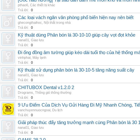
[Góc nấu nướng] Tại sao dân đam mê món kho và món ninh
pthao6
,
Các thiết bị khác
Trả lời:
0
Các loại vách ngăn văn phòng phổ biến hiện nay nên biết
ghecongthaihoc
,
Nội thất trong nhà
Trả lời:
0
Kỹ thuật dùng Phân bón lá 30-10-10 giúp cây vọt đọt khỏe
nana01
,
Giao lưu
Trả lời:
0
Đi ống đồng âm tường giúp kéo dài tuổi thọ của hệ thống m
vinhphat
,
Máy lạnh
Trả lời:
0
Kỹ thuật sử dụng phân bón lá 30-10-5 tăng năng suất cây
nana01
,
Giao lưu
Trả lời:
0
CHITUBOX Dental v1.2.0 2
Drograms
,
Thông gió thông thường
Trả lời:
0
9 Ưu Điểm Của Dịch Vụ Gửi Hàng Đi Mỹ Nhanh Chóng, Tiế
vanchuyennuocngoai
,
Du lịch
Trả lời:
0
Giải pháp thúc đẩy tăng trưởng mạnh cùng Phân bón lá 30 1
nana01
,
Giao lưu
Trả lời:
0