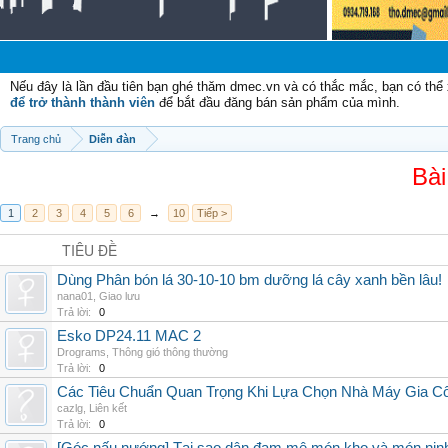
Nếu đây là lần đầu tiên bạn ghé thăm dmec.vn và có thắc mắc, bạn có th
để trở thành thành viên
để bắt đầu đăng bán sản phẩm của mình.
Trang chủ
Diễn đàn
Bài
1
2
3
4
5
6
→
10
Tiếp >
TIÊU ĐỀ
Dùng Phân bón lá 30-10-10 bm dưỡng lá cây xanh bền lâu!
nana01
,
Giao lưu
Trả lời:
0
Esko DP24.11 MAC 2
Drograms
,
Thông gió thông thường
Trả lời:
0
Các Tiêu Chuẩn Quan Trọng Khi Lựa Chọn Nhà Máy Gia 
cazlg
,
Liên kết
Trả lời:
0