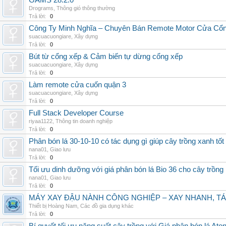
GAMS 28.2.0
Drograms
,
Thông gió thông thường
Trả lời:
0
Công Ty Minh Nghĩa – Chuyên Bán Remote Motor Cửa Cổn
suacuacuongiare
,
Xây dựng
Trả lời:
0
Bút từ cổng xếp & Cảm biến tự dừng cổng xếp
suacuacuongiare
,
Xây dựng
Trả lời:
0
Làm remote cửa cuốn quận 3
suacuacuongiare
,
Xây dựng
Trả lời:
0
Full Stack Developer Course
riyaa1122
,
Thông tin doanh nghiệp
Trả lời:
0
Phân bón lá 30-10-10 có tác dụng gì giúp cây trồng xanh tốt
nana01
,
Giao lưu
Trả lời:
0
Tối ưu dinh dưỡng với giá phân bón lá Bio 36 cho cây trồng
nana01
,
Giao lưu
Trả lời:
0
MÁY XAY ĐẬU NÀNH CÔNG NGHIỆP – XAY NHANH, TÁ
Thiết bị Hoàng Nam
,
Các đồ gia dụng khác
Trả lời:
0