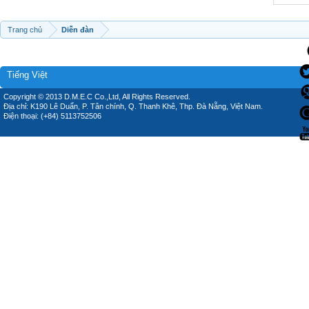
Trang chủ
Diễn đàn
Tiếng Việt
Copyright © 2013 D.M.E.C Co.,Ltd, All Rights Reserved.
Địa chỉ: K190 Lê Duẩn, P. Tân chính, Q. Thanh Khê, Thp. Đà Nẵng, Việt Nam.
Điện thoại: (+84) 5113752506