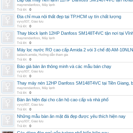
Lắp đặt máy nén lạnh 12HP Danfoss SM148T4VC tận nơi&uy
maynendanfoss
,
Máy lạnh
Trả lời:
0
Địa chỉ mua nội thất đẹp tại TP.HCM uy tín chất lượng
vyvy937
,
Giao lưu
Trả lời:
0
Thay block lạnh 12HP Danfoss SM148T4VC tận nơi tại Vĩnh 
maynendanfoss
,
Máy lạnh
Trả lời:
0
Máy lọc nước RO cao cấp Amida 2 vòi 3 chế độ AM-10NLNB2
tadashi.amida
,
Hướng dẫn tham gia
Trả lời:
0
Báo giá bàn ăn thông minh và các mẫu bán chạy
vyvy937
,
Giao lưu
Trả lời:
0
Thay máy nén 12HP Danfoss SM148T4VC tại Tiền Giang, b
maynendanfoss
,
Máy lạnh
Trả lời:
0
Bàn ăn hiện đại cho căn hộ cao cấp và nhà phố
vyvy937
,
Giao lưu
Trả lời:
0
Những mẫu bàn ăn mặt đá đẹp được yêu thích hiện nay
vyvy937
,
Giao lưu
Trả lời:
0