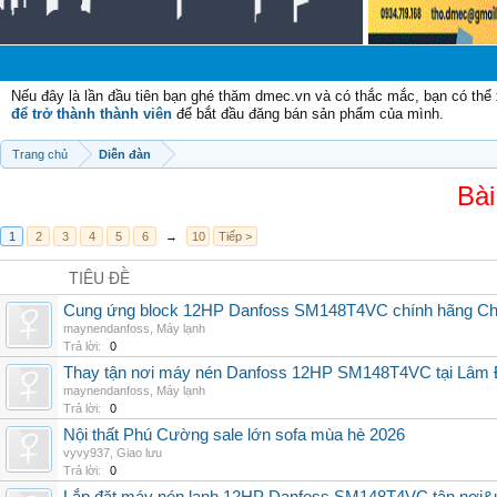
Chà
Nếu đây là lần đầu tiên bạn ghé thăm dmec.vn và có thắc mắc, bạn có th
để trở thành thành viên
để bắt đầu đăng bán sản phẩm của mình.
Trang chủ
Diễn đàn
Bài
1
2
3
4
5
6
→
10
Tiếp >
TIÊU ĐỀ
Cung ứng block 12HP Danfoss SM148T4VC chính hãng China
maynendanfoss
,
Máy lạnh
Trả lời:
0
Thay tận nơi máy nén Danfoss 12HP SM148T4VC tại Lâm Đ
maynendanfoss
,
Máy lạnh
Trả lời:
0
Nội thất Phú Cường sale lớn sofa mùa hè 2026
vyvy937
,
Giao lưu
Trả lời:
0