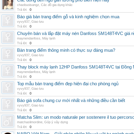
Các dòng đèn ngủ gắn tường phổ biến hiện nay
chaobuoisangz
,
Các đồ gia dụng khác
Trả lời:
0
Báo giá bàn trang điểm gỗ và kinh nghiệm chọn mua
vyvy937
,
Giao lưu
Trả lời:
0
Chuyên bán và lắp đặt máy nén Danfoss SM148T4VC giá rẻ,
maynendanfoss
,
Máy lạnh
Trả lời:
0
Bàn trang điểm thông minh có thực sự đáng mua?
vyvy937
,
Giao lưu
Trả lời:
0
Thay block máy lạnh 12HP Danfoss SM148T4VC tại Đồng Nai
maynendanfoss
,
Máy lạnh
Trả lời:
0
Top mẫu bàn trang điểm đẹp hiện đại cho phòng ngủ
vyvy937
,
Giao lưu
Trả lời:
0
Báo giá sofa chung cư mới nhất và những điều cần biết
vyvy937
,
Giao lưu
Trả lời:
0
Matcha Slim: un modo naturale per sostenere il tuo percors
matchaslimordine
,
Góp ý xây dựng
Trả lời:
0