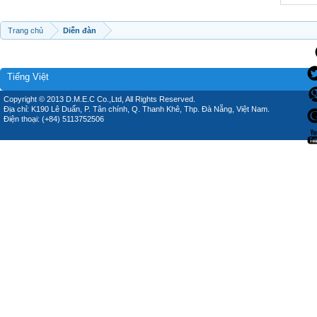
Trang chủ
Diễn đàn
Tiếng Việt
Copyright © 2013 D.M.E.C Co.,Ltd, All Rights Reserved.
Địa chỉ: K190 Lê Duẩn, P. Tân chính, Q. Thanh Khê, Thp. Đà Nẵng, Việt Nam.
Điện thoại: (+84) 5113752506