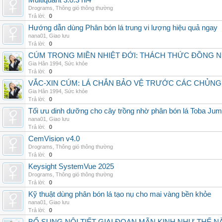
Multiquant 3.0.3 hf4
Drograms
,
Thông gió thông thường
Trả lời:
0
Hướng dẫn dùng Phân bón lá trung vi lượng hiệu quả ngay
nana01
,
Giao lưu
Trả lời:
0
CÚM TRONG MIỀN NHIỆT ĐỚI: THÁCH THỨC ĐỒNG 
Gia Hân 1994
,
Sức khỏe
Trả lời:
0
VẮC-XIN CÚM: LÁ CHẮN BẢO VỆ TRƯỚC CÁC CHỦN
Gia Hân 1994
,
Sức khỏe
Trả lời:
0
Tối ưu dinh dưỡng cho cây trồng nhờ phân bón lá Toba Jum
nana01
,
Giao lưu
Trả lời:
0
CemVision v4.0
Drograms
,
Thông gió thông thường
Trả lời:
0
Keysight SystemVue 2025
Drograms
,
Thông gió thông thường
Trả lời:
0
Kỹ thuật dùng phân bón lá tạo nụ cho mai vàng bền khỏe
nana01
,
Giao lưu
Trả lời:
0