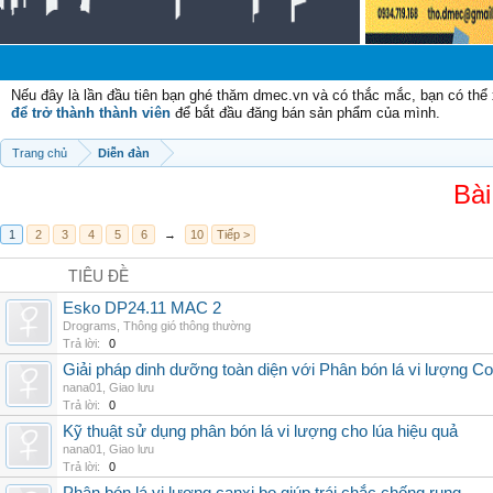
Chà
Nếu đây là lần đầu tiên bạn ghé thăm dmec.vn và có thắc mắc, bạn có th
để trở thành thành viên
để bắt đầu đăng bán sản phẩm của mình.
Trang chủ
Diễn đàn
Bài
1
2
3
4
5
6
→
10
Tiếp >
TIÊU ĐỀ
Esko DP24.11 MAC 2
Drograms
,
Thông gió thông thường
Trả lời:
0
Giải pháp dinh dưỡng toàn diện với Phân bón lá vi lượng C
nana01
,
Giao lưu
Trả lời:
0
Kỹ thuật sử dụng phân bón lá vi lượng cho lúa hiệu quả
nana01
,
Giao lưu
Trả lời:
0