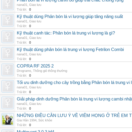
Phân bón lá vi lượng canxi bo giúp trái chắc chống rụng
nana01
,
Giao lưu
Trả lời:
0
Kỹ thuật dùng Phân bón lá vi lượng giúp tăng năng suất
nana01
,
Giao lưu
Trả lời:
0
Kỹ thuật canh tác: Phân bón lá trung vi lượng là gì?
nana01
,
Giao lưu
Trả lời:
0
Kỹ thuật dùng phân bón lá trung vi lượng Fetrilon Combi
nana01
,
Giao lưu
Trả lời:
0
COPRA RF 2025 2
Drograms
,
Thông gió thông thường
Trả lời:
0
Tối ưu dinh dưỡng cho cây trồng bằng Phân bón lá trung vi
nana01
,
Giao lưu
Trả lời:
0
Giải pháp dinh dưỡng Phân bón lá trung vi lượng cambi nhậ
nana01
,
Giao lưu
Trả lời:
0
NHỮNG ĐIỀU CẦN LƯU Ý VỀ VIÊM HỌNG Ở TRẺ EM 
Gia Hân 1994
,
Sức khỏe
Trả lời:
0