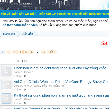
đàn Cơ Điện - Diễn đàn Cơ điện là nơi chia sẽ kiến thức kinh nghiệm trong lãn
Nếu đây là lần đầu tiên bạn ghé thăm dmec.vn và có thắc mắc, bạn có th
để trở thành thành viên
để bắt đầu đăng bán sản phẩm của mình.
Trang chủ
Diễn đàn
Bài
1
2
3
4
5
6
→
10
Tiếp >
TIÊU ĐỀ
Phân bón lá amino gold tăng năng suất cho cây trồng khỏe
nana01
,
Giao lưu
Trả lời:
0
VoltCore Official Website: Price, VoltCore Energy Saver Co
voltcore-energy-saver
,
Điều hoà không khí
Trả lời:
0
Kỹ thuật sử dụng phân bón lá amino ga3 giúp tăng năng suấ
nana01
,
Giao lưu
Trả lời:
0