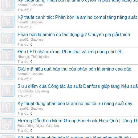
Kỹ thuật dùng Phân bón lá amino cytomin plus tăng năng su
nana01
,
Giao lưu
Trả lời:
0
Kỹ thuật canh tác: Phân bón lá amino combi tăng năng suất
nana01
,
Giao lưu
Trả lời:
0
Phân bón lá amino có tác dụng gì? Chuyên gia giải thích
nana01
,
Giao lưu
Trả lời:
0
Đèn LED nhà xưởng: Phân loại và ứng dụng chi tiết
Nhunglt
,
Thiết bị điện
Trả lời:
0
Giải mã hiệu quả hấp thụ của phân bón lá amino cao cấp
nana01
,
Giao lưu
Trả lời:
0
5 ưu điểm của Công tắc áp suất Danfoss giúp tăng hiệu suấ
trangbilalo
,
Xây dựng
Trả lời:
0
Kỹ thuật dùng phân bón lá amino bio tối ưu năng suất cây
nana01
,
Giao lưu
Trả lời:
0
Hướng Dẫn Kéo Mem Group Facebook Hiệu Quả | Tăng Th
Đoàn Dũng Digital
,
Giao lưu
Trả lời:
0