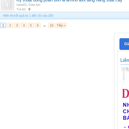
Kỹ thuật dùng phân bón lá amino axit tăng năng suất cây
nana01
,
Giao lưu
Trả lời:
0
Hiển thị kết quả từ 1 đến 20 của 200
1
2
3
4
5
6
→
10
Tiếp >
Đă
Liê