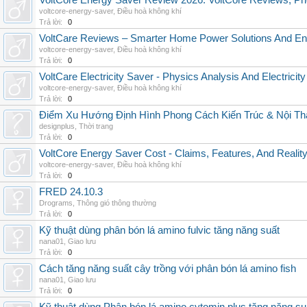
VoltCore Energy Saver Review 2026: VoltCore Reviews, Pric
voltcore-energy-saver
,
Điều hoà không khí
Trả lời:
0
VoltCare Reviews – Smarter Home Power Solutions And Ene
voltcore-energy-saver
,
Điều hoà không khí
Trả lời:
0
VoltCare Electricity Saver - Physics Analysis And Electrici
voltcore-energy-saver
,
Điều hoà không khí
Trả lời:
0
Điểm Xu Hướng Định Hình Phong Cách Kiến Trúc & Nội Thấ
designplus
,
Thời trang
Trả lời:
0
VoltCore Energy Saver Cost - Claims, Features, And Reality
voltcore-energy-saver
,
Điều hoà không khí
Trả lời:
0
FRED 24.10.3
Drograms
,
Thông gió thông thường
Trả lời:
0
Kỹ thuật dùng phân bón lá amino fulvic tăng năng suất
nana01
,
Giao lưu
Trả lời:
0
Cách tăng năng suất cây trồng với phân bón lá amino fish
nana01
,
Giao lưu
Trả lời:
0