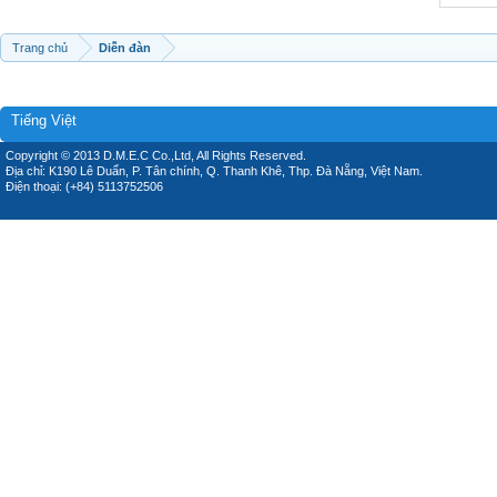
Trang chủ
Diễn đàn
Tiếng Việt
Copyright © 2013 D.M.E.C Co.,Ltd, All Rights Reserved.
Địa chỉ: K190 Lê Duẩn, P. Tân chính, Q. Thanh Khê, Thp. Đà Nẵng, Việt Nam.
Điện thoại: (+84) 5113752506