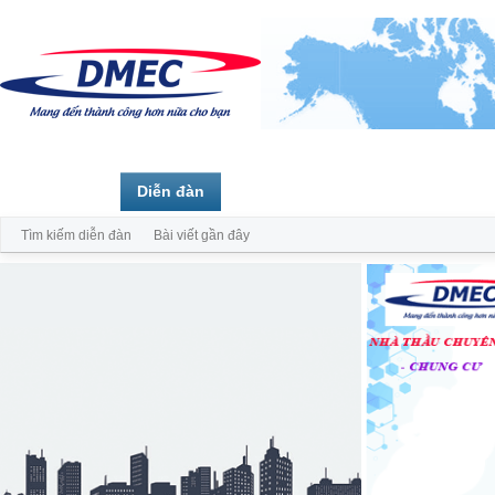
Trang chủ
Diễn đàn
Thành viên
Tìm kiếm diễn đàn
Bài viết gần đây