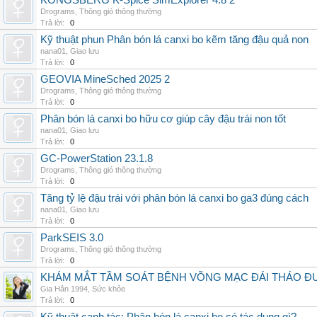
KONGSBERG K-Spice SimExplorer 4.8 2
Drograms
,
Thông gió thông thường
Trả lời:
0
Kỹ thuật phun Phân bón lá canxi bo kẽm tăng đậu quả non
nana01
,
Giao lưu
Trả lời:
0
GEOVIA MineSched 2025 2
Drograms
,
Thông gió thông thường
Trả lời:
0
Phân bón lá canxi bo hữu cơ giúp cây đậu trái non tốt
nana01
,
Giao lưu
Trả lời:
0
GC-PowerStation 23.1.8
Drograms
,
Thông gió thông thường
Trả lời:
0
Tăng tỷ lệ đậu trái với phân bón lá canxi bo ga3 đúng cách
nana01
,
Giao lưu
Trả lời:
0
ParkSEIS 3.0
Drograms
,
Thông gió thông thường
Trả lời:
0
KHÁM MẮT TẦM SOÁT BỆNH VÕNG MẠC ĐÁI THÁO ĐƯ
Gia Hân 1994
,
Sức khỏe
Trả lời:
0