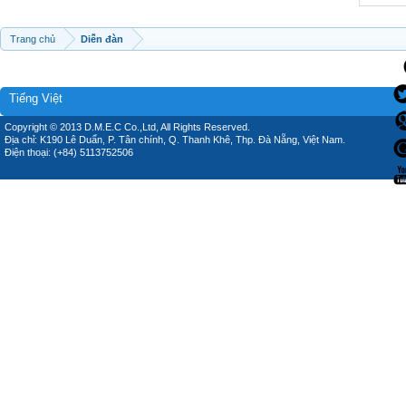
Trang chủ
Diễn đàn
Tiếng Việt
Copyright © 2013 D.M.E.C Co.,Ltd, All Rights Reserved.
Địa chỉ: K190 Lê Duẩn, P. Tân chính, Q. Thanh Khê, Thp. Đà Nẵng, Việt Nam.
Điện thoại: (+84) 5113752506