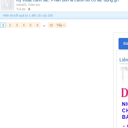
Kỹ thuật canh tác: Phân bón lá canxi bo có tác dụng gì?
nana01
,
Giao lưu
Trả lời:
0
Hiển thị kết quả từ 1 đến 20 của 200
1
2
3
4
5
6
→
10
Tiếp >
Đă
Liê