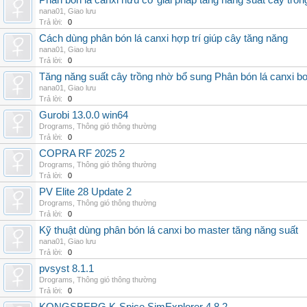
Phân bón lá canxi hữu cơ giải pháp tăng năng suất cây trồn
nana01
,
Giao lưu
Trả lời:
0
Cách dùng phân bón lá canxi hợp trí giúp cây tăng năng
nana01
,
Giao lưu
Trả lời:
0
Tăng năng suất cây trồng nhờ bổ sung Phân bón lá canxi b
nana01
,
Giao lưu
Trả lời:
0
Gurobi 13.0.0 win64
Drograms
,
Thông gió thông thường
Trả lời:
0
COPRA RF 2025 2
Drograms
,
Thông gió thông thường
Trả lời:
0
PV Elite 28 Update 2
Drograms
,
Thông gió thông thường
Trả lời:
0
Kỹ thuật dùng phân bón lá canxi bo master tăng năng suất
nana01
,
Giao lưu
Trả lời:
0
pvsyst 8.1.1
Drograms
,
Thông gió thông thường
Trả lời:
0