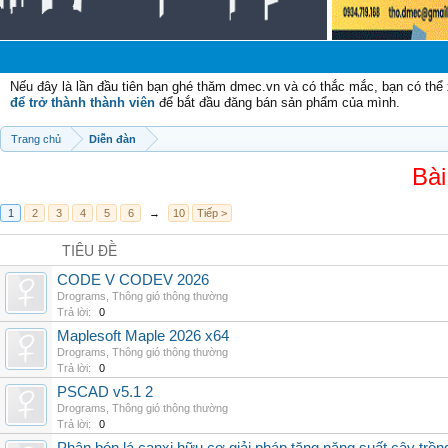
Chào 
Nếu đây là lần đầu tiên bạn ghé thăm dmec.vn và có thắc mắc, bạn có th
để trở thành thành viên
để bắt đầu đăng bán sản phẩm của mình.
Trang chủ
Diễn đàn
Bài
1
2
3
4
5
6
→
10
Tiếp >
TIÊU ĐỀ
CODE V CODEV 2026
Drograms
,
Thông gió thông thường
Trả lời:
0
Maplesoft Maple 2026 x64
Drograms
,
Thông gió thông thường
Trả lời:
0
PSCAD v5.1 2
Drograms
,
Thông gió thông thường
Trả lời:
0