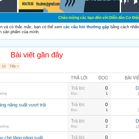
Chào mừng các bạn đến với Diễn đàn Cơ Điện - Diễn đàn Cơ 
vn và có thắc mắc, bạn có thể xem
các câu hỏi thường gặp
bằng cách nhấn 
n sản phẩm của mình.
Bài viết gần đây
10
Tiếp >
TRẢ LỜI
ĐỌC
BÀI VI
Trả lời:
0
D
hường
Đọc:
1
2
Trả lời:
0
ăng năng suất vượt trội
Đọc:
1
7
Trả lời:
0
D
thường
Đọc:
2
12
Trả lời:
0
ây chè tăng năng suất