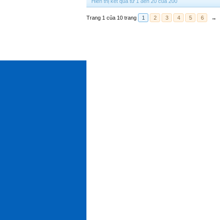
Hiển thị kết quả từ 1 đến 20 của 200
Trang 1 của 10 trang
1
2
3
4
5
6
→