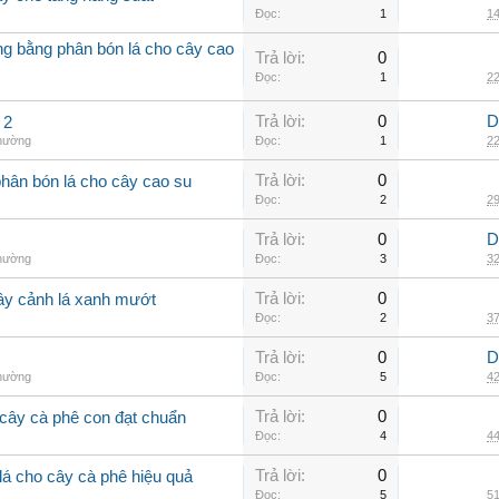
Đọc:
1
14
ởng bằng phân bón lá cho cây cao
Trả lời:
0
Đọc:
1
22
Trả lời:
0
D
 2
thường
Đọc:
1
22
Trả lời:
0
phân bón lá cho cây cao su
Đọc:
2
29
Trả lời:
0
D
thường
Đọc:
3
32
Trả lời:
0
cây cảnh lá xanh mướt
Đọc:
2
37
Trả lời:
0
D
thường
Đọc:
5
42
Trả lời:
0
cây cà phê con đạt chuẩn
Đọc:
4
44
Trả lời:
0
lá cho cây cà phê hiệu quả
Đọc:
5
51