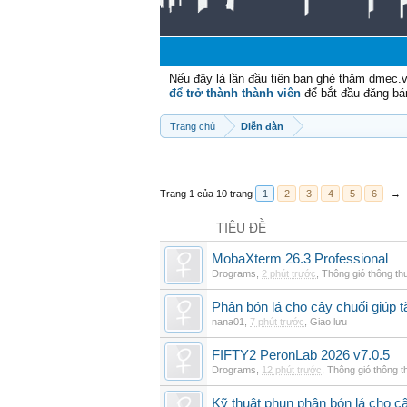
Nếu đây là lần đầu tiên bạn ghé thăm dmec.
để trở thành thành viên
để bắt đầu đăng bá
Trang chủ
Diễn đàn
Trang 1 của 10 trang
1
2
3
4
5
6
→
TIÊU ĐỀ
MobaXterm 26.3 Professional
Drograms
,
2 phút trước
,
Thông gió thông t
Phân bón lá cho cây chuối giúp t
nana01
,
7 phút trước
,
Giao lưu
FIFTY2 PeronLab 2026 v7.0.5
Drograms
,
12 phút trước
,
Thông gió thông 
Kỹ thuật phun phân bón lá cho c