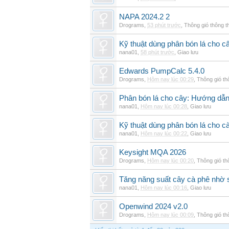
NAPA 2024.2 2
Drograms
,
53 phút trước
,
Thông gió thông 
Kỹ thuật dùng phân bón lá cho c
nana01
,
58 phút trước
,
Giao lưu
Edwards PumpCalc 5.4.0
Drograms
,
Hôm nay lúc 00:29
,
Thông gió t
Phân bón lá cho cây: Hướng dẫn 
nana01
,
Hôm nay lúc 00:28
,
Giao lưu
Kỹ thuật dùng phân bón lá cho c
nana01
,
Hôm nay lúc 00:22
,
Giao lưu
Keysight MQA 2026
Drograms
,
Hôm nay lúc 00:20
,
Thông gió t
Tăng năng suất cây cà phê nhờ 
nana01
,
Hôm nay lúc 00:16
,
Giao lưu
Openwind 2024 v2.0
Drograms
,
Hôm nay lúc 00:09
,
Thông gió t