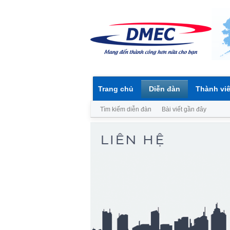
Trang chủ
Diễn đàn
Thành vi
Tìm kiếm diễn đàn
Bài viết gần đây