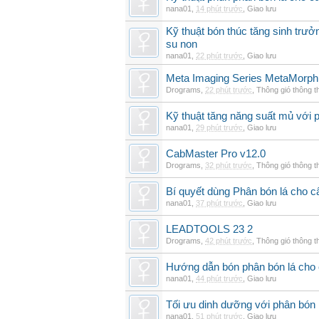
nana01
,
14 phút trước
,
Giao lưu
Kỹ thuật bón thúc tăng sinh trư
su non
nana01
,
22 phút trước
,
Giao lưu
Meta Imaging Series MetaMorph
Drograms
,
22 phút trước
,
Thông gió thông 
Kỹ thuật tăng năng suất mủ với 
nana01
,
29 phút trước
,
Giao lưu
CabMaster Pro v12.0
Drograms
,
32 phút trước
,
Thông gió thông 
Bí quyết dùng Phân bón lá cho 
nana01
,
37 phút trước
,
Giao lưu
LEADTOOLS 23 2
Drograms
,
42 phút trước
,
Thông gió thông 
Hướng dẫn bón phân bón lá cho 
nana01
,
44 phút trước
,
Giao lưu
Tối ưu dinh dưỡng với phân bón 
nana01
,
51 phút trước
,
Giao lưu