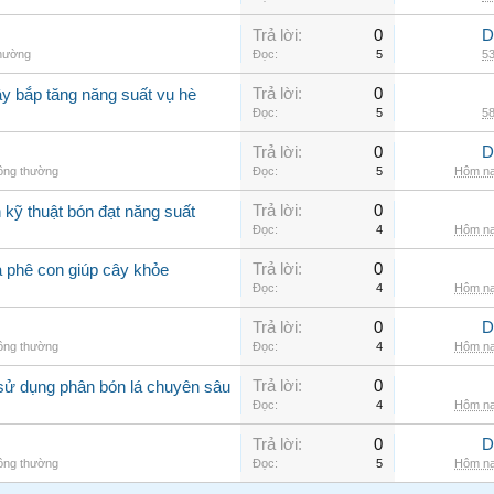
Trả lời:
0
D
thường
Đọc:
5
53
Trả lời:
0
ây bắp tăng năng suất vụ hè
Đọc:
5
58
Trả lời:
0
D
hông thường
Đọc:
5
Hôm na
Trả lời:
0
kỹ thuật bón đạt năng suất
Đọc:
4
Hôm na
Trả lời:
0
à phê con giúp cây khỏe
Đọc:
4
Hôm na
Trả lời:
0
D
hông thường
Đọc:
4
Hôm na
Trả lời:
0
sử dụng phân bón lá chuyên sâu
Đọc:
4
Hôm na
Trả lời:
0
D
hông thường
Đọc:
5
Hôm na