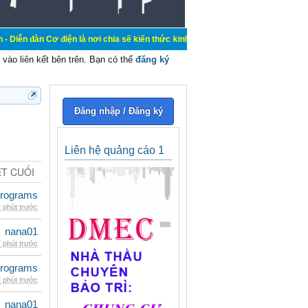
điện là nơi chia sẽ kiến thức kinh nghiệm trong lãnh vực cơ điện, mua bán, ký
vào liên kết bên trên. Bạn có thể
đăng ký
Đăng nhập / Đăng ký
Liên hệ quảng cáo 1
ẾT CUỐI
rograms
 phút trước
nana01
 phút trước
rograms
 phút trước
nana01