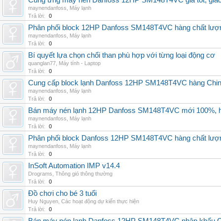
Cung ứng máy nén Danfoss 12HP SM148T4VC giá tốt, giao h
maynendanfoss
,
Máy lạnh
Trả lời:
0
Phân phối block 12HP Danfoss SM148T4VC hàng chất lượng,
maynendanfoss
,
Máy lạnh
Trả lời:
0
Bí quyết lựa chọn chổi than phù hợp với từng loại động cơ
quanglan77
,
Máy tính - Laptop
Trả lời:
0
Cung cấp block lạnh Danfoss 12HP SM148T4VC hàng China, g
maynendanfoss
,
Máy lạnh
Trả lời:
0
Bán máy nén lạnh 12HP Danfoss SM148T4VC mới 100%, hà
maynendanfoss
,
Máy lạnh
Trả lời:
0
Phân phối block Danfoss 12HP SM148T4VC hàng chất lượng
maynendanfoss
,
Máy lạnh
Trả lời:
0
InSoft Automation IMP v14.4
Drograms
,
Thông gió thông thường
Trả lời:
0
Đồ chơi cho bé 3 tuổi
Huy Nguyen
,
Các hoạt động dự kiến thực hiện
Trả lời:
0