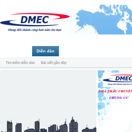
Trang chủ
Diễn đàn
Thành viên
Tìm kiếm diễn đàn
Bài viết gần đây