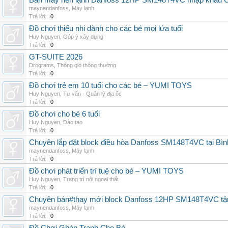
Bán máy nén lạnh Danfoss 12HP SM148T4VC nhập khẩu China
maynendanfoss
,
Máy lạnh
Trả lời:
0
Đồ chơi thiếu nhi dành cho các bé mọi lứa tuổi
Huy Nguyen
,
Góp ý xây dựng
Trả lời:
0
GT-SUITE 2026
Drograms
,
Thông gió thông thường
Trả lời:
0
Đồ chơi trẻ em 10 tuổi cho các bé – YUMI TOYS
Huy Nguyen
,
Tư vấn - Quản lý địa ốc
Trả lời:
0
Đồ chơi cho bé 6 tuổi
Huy Nguyen
,
Đào tạo
Trả lời:
0
Chuyên lắp đặt block điều hòa Danfoss SM148T4VC tại Bình
maynendanfoss
,
Máy lạnh
Trả lời:
0
Đồ chơi phát triển trí tuệ cho bé – YUMI TOYS
Huy Nguyen
,
Trang trí nội ngoại thất
Trả lời:
0
Chuyên bán#thay mới block Danfoss 12HP SM148T4VC tận n
maynendanfoss
,
Máy lạnh
Trả lời:
0