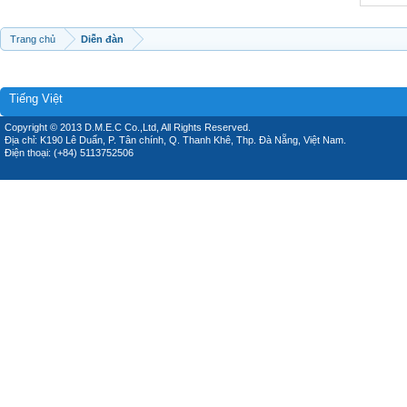
Trang chủ
Diễn đàn
Tiếng Việt
Copyright © 2013 D.M.E.C Co.,Ltd, All Rights Reserved.
Địa chỉ: K190 Lê Duẩn, P. Tân chính, Q. Thanh Khê, Thp. Đà Nẵng, Việt Nam.
Điện thoại: (+84) 5113752506