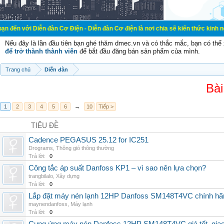
ễn đàn Cơ Điện - Diễn đàn Cơ điện là nơi chia sẽ kiến thức kinh nghiệm trong l
Nếu đây là lần đầu tiên bạn ghé thăm dmec.vn và có thắc mắc, bạn có th
để trở thành thành viên
để bắt đầu đăng bán sản phẩm của mình.
Trang chủ
Diễn đàn
Bài
1
2
3
4
5
6
→
10
Tiếp >
TIÊU ĐỀ
Cadence PEGASUS 25.12 for IC251
Drograms
,
Thông gió thông thường
Trả lời:
0
Công tắc áp suất Danfoss KP1 – vì sao nên lựa chọn?
trangbilalo
,
Xây dựng
Trả lời:
0
Lắp đặt máy nén lạnh 12HP Danfoss SM148T4VC chính hãng, 
maynendanfoss
,
Máy lạnh
Trả lời:
0