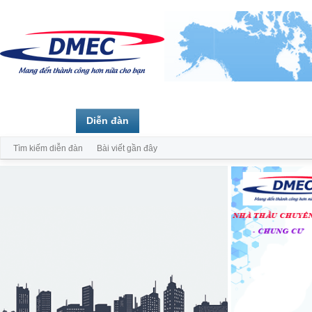
Trang chủ
Diễn đàn
Thành viên
Tìm kiếm diễn đàn
Bài viết gần đây