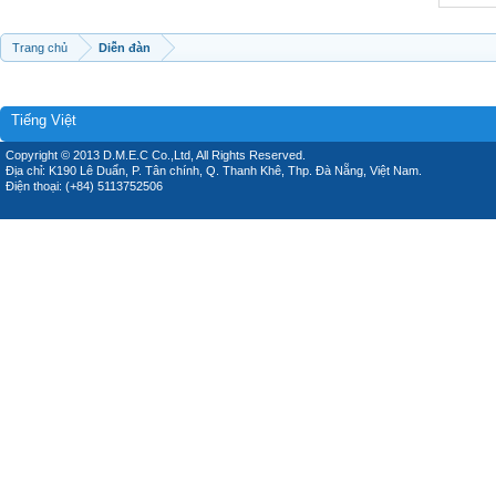
Trang chủ
Diễn đàn
Tiếng Việt
Copyright © 2013 D.M.E.C Co.,Ltd, All Rights Reserved.
Địa chỉ: K190 Lê Duẩn, P. Tân chính, Q. Thanh Khê, Thp. Đà Nẵng, Việt Nam.
Điện thoại: (+84) 5113752506