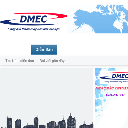
Trang chủ
Diễn đàn
Thành viên
Tìm kiếm diễn đàn
Bài viết gần đây