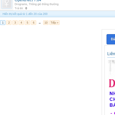
OpendTect 7.04
Drograms
,
Thông gió thông thường
Trả lời:
0
Hiển thị kết quả từ 1 đến 20 của 200
1
2
3
4
5
6
→
10
Tiếp >
Đă
Liê