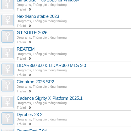
Limaguide Plus 2025 for Window
Drograms
,
Thông gió thông thường
Trả lời:
0
NextNano stable 2023
Drograms
,
Thông gió thông thường
Trả lời:
0
GT-SUITE 2026
Drograms
,
Thông gió thông thường
Trả lời:
0
REATEM
Drograms
,
Thông gió thông thường
Trả lời:
0
LIDAR360 9.0 & LIDAR360 MLS 9.0
Drograms
,
Thông gió thông thường
Trả lời:
0
Cimatron 2026 SP2
Drograms
,
Thông gió thông thường
Trả lời:
0
Cadence Sigrity X Platform 2025.1
Drograms
,
Thông gió thông thường
Trả lời:
0
Dyrobes 23 2
Drograms
,
Thông gió thông thường
Trả lời:
0