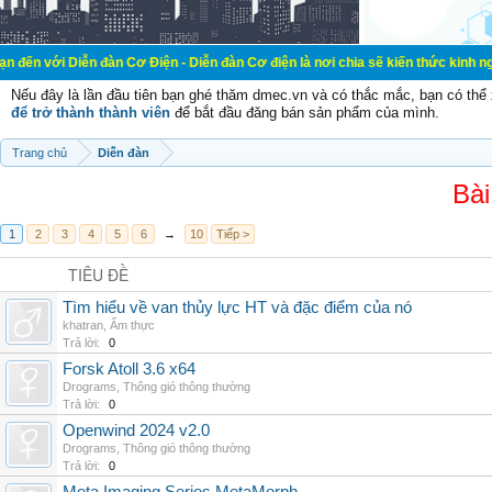
n đàn Cơ Điện - Diễn đàn Cơ điện là nơi chia sẽ kiến thức kinh nghiệm trong l
Nếu đây là lần đầu tiên bạn ghé thăm dmec.vn và có thắc mắc, bạn có th
để trở thành thành viên
để bắt đầu đăng bán sản phẩm của mình.
Trang chủ
Diễn đàn
Bài
1
2
3
4
5
6
→
10
Tiếp >
TIÊU ĐỀ
Tìm hiểu về van thủy lực HT và đặc điểm của nó
khatran
,
Ẩm thực
Trả lời:
0
Forsk Atoll 3.6 x64
Drograms
,
Thông gió thông thường
Trả lời:
0
Openwind 2024 v2.0
Drograms
,
Thông gió thông thường
Trả lời:
0