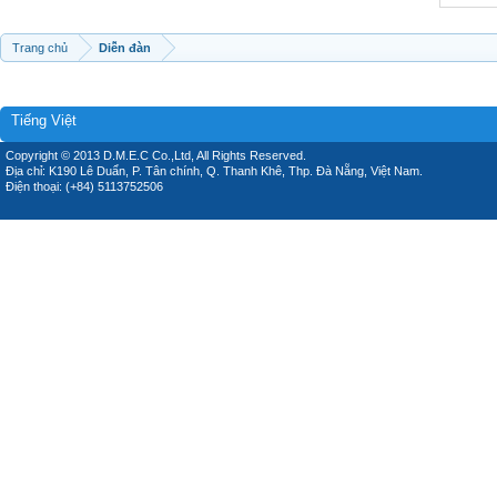
Trang chủ
Diễn đàn
Tiếng Việt
Copyright © 2013 D.M.E.C Co.,Ltd, All Rights Reserved.
Địa chỉ: K190 Lê Duẩn, P. Tân chính, Q. Thanh Khê, Thp. Đà Nẵng, Việt Nam.
Điện thoại: (+84) 5113752506