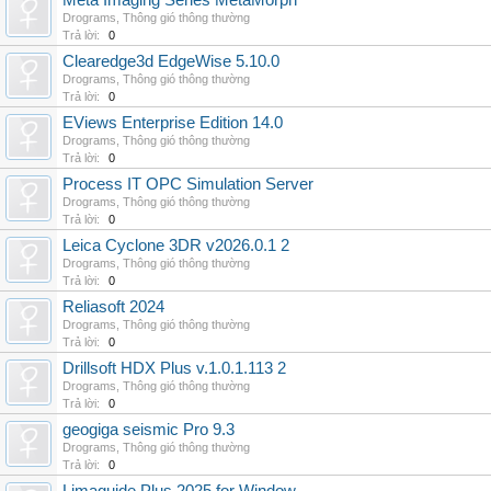
Meta Imaging Series MetaMorph
Drograms
,
Thông gió thông thường
Trả lời:
0
Clearedge3d EdgeWise 5.10.0
Drograms
,
Thông gió thông thường
Trả lời:
0
EViews Enterprise Edition 14.0
Drograms
,
Thông gió thông thường
Trả lời:
0
Process IT OPC Simulation Server
Drograms
,
Thông gió thông thường
Trả lời:
0
Leica Cyclone 3DR v2026.0.1 2
Drograms
,
Thông gió thông thường
Trả lời:
0
Reliasoft 2024
Drograms
,
Thông gió thông thường
Trả lời:
0
Drillsoft HDX Plus v.1.0.1.113 2
Drograms
,
Thông gió thông thường
Trả lời:
0
geogiga seismic Pro 9.3
Drograms
,
Thông gió thông thường
Trả lời:
0