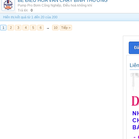
BỂ ĐIỀU HÒA VẪN CHẠY BÌNH THƯỜNG
Pump Pro Bơm Công Nghiệp
,
Điều hoà không khí
Trả lời:
0
Hiển thị kết quả từ 1 đến 20 của 200
1
2
3
4
5
6
→
10
Tiếp >
Đă
Liê