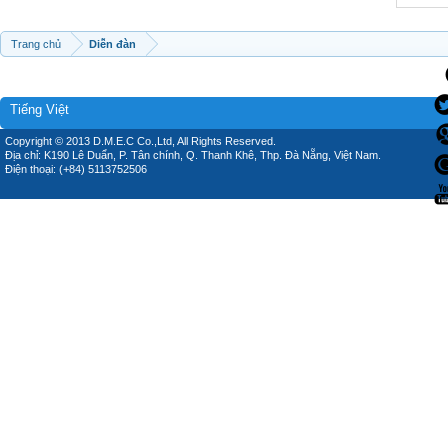
Trang chủ
Diễn đàn
Tiếng Việt
Copyright © 2013 D.M.E.C Co.,Ltd, All Rights Reserved.
Địa chỉ: K190 Lê Duẩn, P. Tân chính, Q. Thanh Khê, Thp. Đà Nẵng, Việt Nam.
Điện thoại: (+84) 5113752506