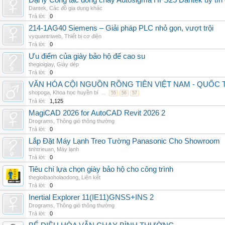
Đại lý Công tắc dòng chảy Autosigma HFS25 Dantek uy tín 
Dantek
,
Các đồ gia dụng khác
Trả lời:
0
214-1AG40 Siemens – Giải pháp PLC nhỏ gọn, vượt trội
vyquantriweb
,
Thiết bị cơ điện
Trả lời:
0
Ưu điểm của giày bảo hộ đế cao su
thegioigiay
,
Giày dép
Trả lời:
0
VĂN HÓA CỘI NGUỒN RỒNG TIÊN VIỆT NAM - QUỐ
shopoga
,
Khoa học huyền bí
...
55
56
57
Trả lời:
1,125
MagiCAD 2026 for AutoCAD Revit 2026 2
Drograms
,
Thông gió thông thường
Trả lời:
0
Lắp Đặt Máy Lạnh Treo Tường Panasonic Cho Showroom
tinhtrieuan
,
Máy lạnh
Trả lời:
0
Tiêu chí lựa chọn giày bảo hộ cho công trình
thegioibaoholaodong
,
Liên kết
Trả lời:
0
Inertial Explorer 11(IE11)GNSS+INS 2
Drograms
,
Thông gió thông thường
Trả lời:
0