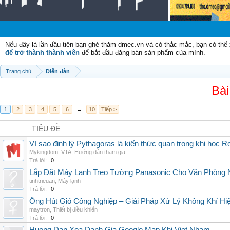
Nếu đây là lần đầu tiên bạn ghé thăm dmec.vn và có thắc mắc, bạn có th
để trở thành thành viên
để bắt đầu đăng bán sản phẩm của mình.
Trang chủ
Diễn đàn
Bài
1
2
3
4
5
6
→
10
Tiếp >
TIÊU ĐỀ
Vì sao định lý Pythagoras là kiến thức quan trọng khi học R
Mykingdom_VTA
,
Hướng dẫn tham gia
Trả lời:
0
Lắp Đặt Máy Lạnh Treo Tường Panasonic Cho Văn Phòng 
tinhtrieuan
,
Máy lạnh
Trả lời:
0
Ống Hút Gió Công Nghiệp – Giải Pháp Xử Lý Không Khí H
maytron
,
Thiết bị điều khiển
Trả lời:
0