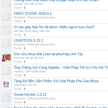
Huong Dan Xoa Danh Gia Google Map Khi Viet Nham
seoviet
,
Các thiết bị khác
Trả lời:
0
FARO SCENE 2026.0.1
Drograms
,
Thông gió thông thường
Trả lời:
0
Vì sao giày bảo hộ vải được nhiều người lựa chọn?
giày bảo hộ lao động
,
Giày dép
Trả lời:
0
LEADTOOLS 23 2
Drograms
,
Thông gió thông thường
Trả lời:
0
Giá cửa nhựa Đài Loan tại phường Linh Tây
cửa thép vân gỗ
,
Nội thất
Trả lời:
0
Ống Thông Gió Công Nghiệp – Giải Pháp Tối Ưu Cho Hệ 
maytron
,
Thiết bị điều khiển
Trả lời:
0
Tăng Độ Bền Sản Phẩm Với Giải Pháp Phụ Gia Nhựa
vietucplast
,
Liên kết
Trả lời:
0
GeoticSection 1.0.13
Drograms
,
Thông gió thông thường
Trả lời:
0