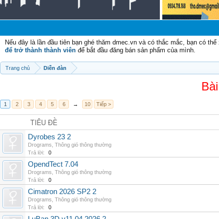
Chào
Nếu đây là lần đầu tiên bạn ghé thăm dmec.vn và có thắc mắc, bạn có th
để trở thành thành viên
để bắt đầu đăng bán sản phẩm của mình.
Trang chủ
Diễn đàn
Bài
1
2
3
4
5
6
→
10
Tiếp >
TIÊU ĐỀ
Dyrobes 23 2
Drograms
,
Thông gió thông thường
Trả lời:
0
OpendTect 7.04
Drograms
,
Thông gió thông thường
Trả lời:
0
Cimatron 2026 SP2 2
Drograms
,
Thông gió thông thường
Trả lời:
0