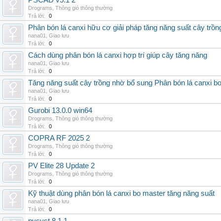
PSCAD v5.1 2
Drograms
,
Thông gió thông thường
Trả lời:
0
Phân bón lá canxi hữu cơ giải pháp tăng năng suất cây trồn
nana01
,
Giao lưu
Trả lời:
0
Cách dùng phân bón lá canxi hợp trí giúp cây tăng năng
nana01
,
Giao lưu
Trả lời:
0
Tăng năng suất cây trồng nhờ bổ sung Phân bón lá canxi b
nana01
,
Giao lưu
Trả lời:
0
Gurobi 13.0.0 win64
Drograms
,
Thông gió thông thường
Trả lời:
0
COPRA RF 2025 2
Drograms
,
Thông gió thông thường
Trả lời:
0
PV Elite 28 Update 2
Drograms
,
Thông gió thông thường
Trả lời:
0
Kỹ thuật dùng phân bón lá canxi bo master tăng năng suất
nana01
,
Giao lưu
Trả lời:
0