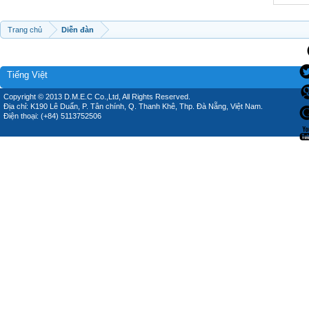
Trang chủ
Diễn đàn
Tiếng Việt
Copyright © 2013 D.M.E.C Co.,Ltd, All Rights Reserved.
Địa chỉ: K190 Lê Duẩn, P. Tân chính, Q. Thanh Khê, Thp. Đà Nẵng, Việt Nam.
Điện thoại: (+84) 5113752506