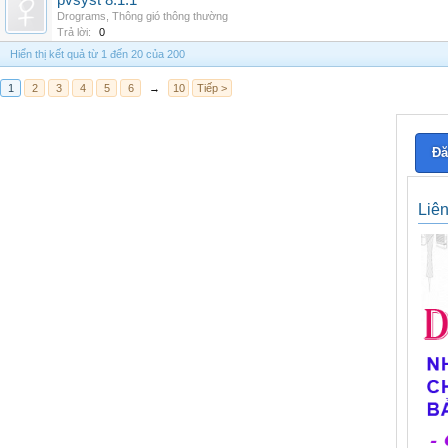
pvsyst 8.1.1
Drograms
,
Thông gió thông thường
Trả lời:
0
Hiển thị kết quả từ 1 đến 20 của 200
1
2
3
4
5
6
→
10
Tiếp >
Đă
Liê