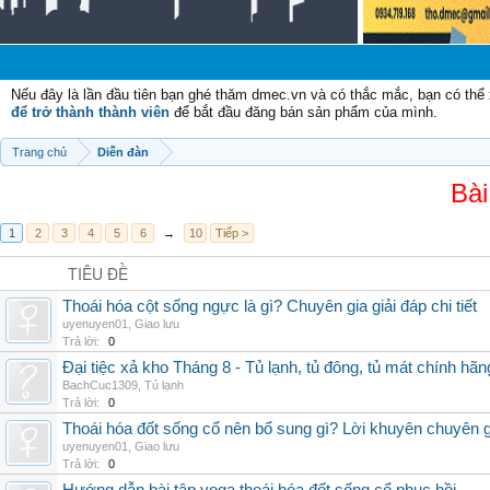
Nếu đây là lần đầu tiên bạn ghé thăm dmec.vn và có thắc mắc, bạn có th
để trở thành thành viên
để bắt đầu đăng bán sản phẩm của mình.
Trang chủ
Diễn đàn
Bài
1
2
3
4
5
6
→
10
Tiếp >
TIÊU ĐỀ
Thoái hóa cột sống ngực là gì? Chuyên gia giải đáp chi tiết
uyenuyen01
,
Giao lưu
Trả lời:
0
Đại tiệc xả kho Tháng 8 - Tủ lạnh, tủ đông, tủ mát chính hã
BachCuc1309
,
Tủ lạnh
Trả lời:
0
Thoái hóa đốt sống cổ nên bổ sung gì? Lời khuyên chuyên g
uyenuyen01
,
Giao lưu
Trả lời:
0