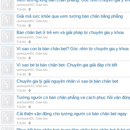
Xem tướng lòng bàn chân phẳng: Góc nhìn chuyên gia y kh
uyenuyen01
,
Giao lưu
Trả lời:
0
Giải mã sức khỏe qua xem tướng bàn chân bằng phẳng
uyenuyen01
,
Giao lưu
Trả lời:
0
Bàn chân bẹt ở trẻ em và giải pháp từ chuyên gia y khoa
uyenuyen01
,
Giao lưu
Trả lời:
0
Vì sao con bị bàn chân bẹt? Góc nhìn từ chuyên gia y khoa
uyenuyen01
,
Giao lưu
Trả lời:
0
Vì sao bé bị bàn chân bẹt: Chuyên gia giải đáp chi tiết
uyenuyen01
,
Giao lưu
Trả lời:
0
Chuyên gia lý giải nguyên nhân vì sao bị bàn chân bẹt
uyenuyen01
,
Giao lưu
Trả lời:
0
Tướng người có bàn chân phẳng và cách phục hồi vận độn
uyenuyen01
,
Giao lưu
Trả lời:
0
Cải thiện vận động cho tướng người có bàn chân bẹt ngay
uyenuyen01
,
Giao lưu
Trả lời:
0