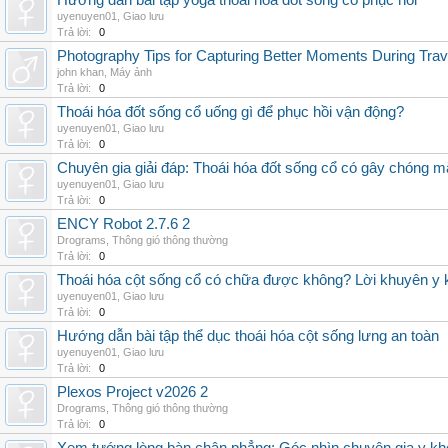
Hướng dẫn bài tập yoga thoái hóa đốt sống cổ phục hồi
uyenuyen01
,
Giao lưu
Trả lời:
0
Photography Tips for Capturing Better Moments During Trav
john khan
,
Máy ảnh
Trả lời:
0
Thoái hóa đốt sống cổ uống gì để phục hồi vận động?
uyenuyen01
,
Giao lưu
Trả lời:
0
Chuyên gia giải đáp: Thoái hóa đốt sống cổ có gây chóng m
uyenuyen01
,
Giao lưu
Trả lời:
0
ENCY Robot 2.7.6 2
Drograms
,
Thông gió thông thường
Trả lời:
0
Thoái hóa cột sống cổ có chữa được không? Lời khuyên y 
uyenuyen01
,
Giao lưu
Trả lời:
0
Hướng dẫn bài tập thể dục thoái hóa cột sống lưng an toàn
uyenuyen01
,
Giao lưu
Trả lời:
0
Plexos Project v2026 2
Drograms
,
Thông gió thông thường
Trả lời:
0