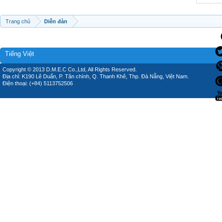
Trang chủ
Diễn đàn
Tiếng Việt
Copyright © 2013 D.M.E.C Co.,Ltd, All Rights Reserved.
Địa chỉ: K190 Lê Duẩn, P. Tân chính, Q. Thanh Khê, Thp. Đà Nẵng, Việt Nam.
Điện thoại: (+84) 5113752506