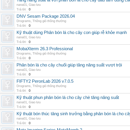
Tăng năng suất lá với phân bón lá cho cây dâu tằm đúng c
nana01
,
Giao lưu
Trả lời:
0
DNV Sesam Package 2026.04
Drograms
,
Thông gió thông thường
Trả lời:
0
Kỹ thuật dùng Phân bón lá cho cây con giúp rễ khỏe mạnh
nana01
,
Giao lưu
Trả lời:
0
MobaXterm 26.3 Professional
Drograms
,
Thông gió thông thường
Trả lời:
0
Phân bón lá cho cây chuối giúp tăng năng suất vượt trội
nana01
,
Giao lưu
Trả lời:
0
FIFTY2 PeronLab 2026 v7.0.5
Drograms
,
Thông gió thông thường
Trả lời:
0
Kỹ thuật phun phân bón lá cho cây chè tăng năng suất
nana01
,
Giao lưu
Trả lời:
0
Kỹ thuật bón thúc tăng sinh trưởng bằng phân bón lá cho c
nana01
,
Giao lưu
Trả lời:
0