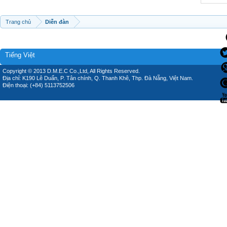
Trang chủ
Diễn đàn
Tiếng Việt
Copyright © 2013 D.M.E.C Co.,Ltd, All Rights Reserved.
Địa chỉ: K190 Lê Duẩn, P. Tân chính, Q. Thanh Khê, Thp. Đà Nẵng, Việt Nam.
Điện thoại: (+84) 5113752506