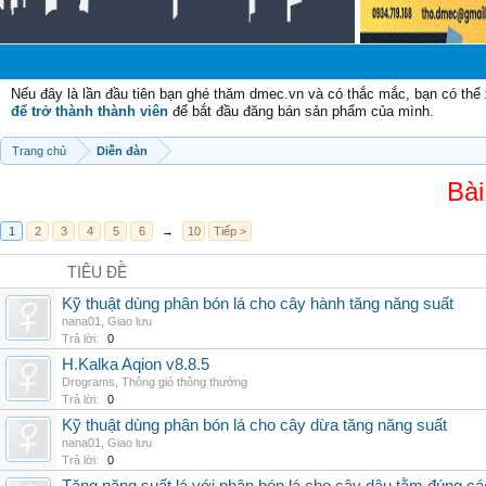
Nếu đây là lần đầu tiên bạn ghé thăm dmec.vn và có thắc mắc, bạn có th
để trở thành thành viên
để bắt đầu đăng bán sản phẩm của mình.
Trang chủ
Diễn đàn
Bài
1
2
3
4
5
6
→
10
Tiếp >
TIÊU ĐỀ
Kỹ thuật dùng phân bón lá cho cây hành tăng năng suất
nana01
,
Giao lưu
Trả lời:
0
H.Kalka Aqion v8.8.5
Drograms
,
Thông gió thông thường
Trả lời:
0
Kỹ thuật dùng phân bón lá cho cây dừa tăng năng suất
nana01
,
Giao lưu
Trả lời:
0