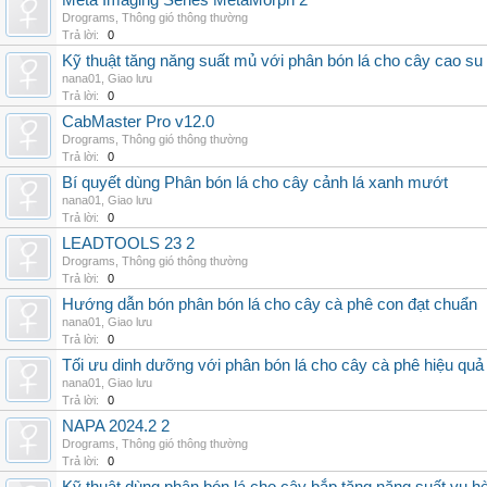
Meta Imaging Series MetaMorph 2
Drograms
,
Thông gió thông thường
Trả lời:
0
Kỹ thuật tăng năng suất mủ với phân bón lá cho cây cao su
nana01
,
Giao lưu
Trả lời:
0
CabMaster Pro v12.0
Drograms
,
Thông gió thông thường
Trả lời:
0
Bí quyết dùng Phân bón lá cho cây cảnh lá xanh mướt
nana01
,
Giao lưu
Trả lời:
0
LEADTOOLS 23 2
Drograms
,
Thông gió thông thường
Trả lời:
0
Hướng dẫn bón phân bón lá cho cây cà phê con đạt chuẩn
nana01
,
Giao lưu
Trả lời:
0
Tối ưu dinh dưỡng với phân bón lá cho cây cà phê hiệu quả
nana01
,
Giao lưu
Trả lời:
0
NAPA 2024.2 2
Drograms
,
Thông gió thông thường
Trả lời:
0