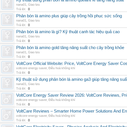
Kỹ thuật dùng phân bón lá amino quelant fe tăng năng suất
nana01
,
Giao lưu
Trả lời:
0
Phân bón lá amino plus giúp cây trồng hồi phục sức sống
nana01
,
Giao lưu
Trả lời:
0
Phân bón lá amino là gì? Kỹ thuật canh tác hiệu quả cao
nana01
,
Giao lưu
Trả lời:
0
Phân bón lá amino gold tăng năng suất cho cây trồng khỏe
nana01
,
Giao lưu
Trả lời:
0
VoltCore Official Website: Price, VoltCore Energy Saver Co
voltcore-energy-saver
,
Điều hoà không khí
Trả lời:
0
Kỹ thuật sử dụng phân bón lá amino ga3 giúp tăng năng suấ
nana01
,
Giao lưu
Trả lời:
0
VoltCore Energy Saver Review 2026: VoltCore Reviews, Pric
voltcore-energy-saver
,
Điều hoà không khí
Trả lời:
0
VoltCare Reviews – Smarter Home Power Solutions And Ene
voltcore-energy-saver
,
Điều hoà không khí
Trả lời:
0