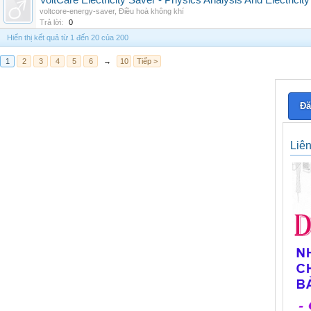
VoltCare Electricity Saver - Physics Analysis And Electrici
voltcore-energy-saver
,
Điều hoà không khí
Trả lời:
0
Hiển thị kết quả từ 1 đến 20 của 200
1
2
3
4
5
6
→
10
Tiếp >
Đă
Liê