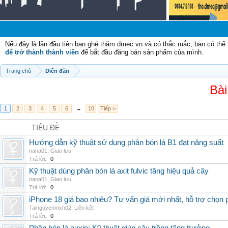
C
Nếu đây là lần đầu tiên bạn ghé thăm dmec.vn và có thắc mắc, bạn có th
để trở thành thành viên
để bắt đầu đăng bán sản phẩm của mình.
Trang chủ
Diễn đàn
Bài
1
2
3
4
5
6
→
10
Tiếp >
TIÊU ĐỀ
Hướng dẫn kỹ thuật sử dụng phân bón lá B1 đạt năng suất
nana01
,
Giao lưu
Trả lời:
0
Kỹ thuật dùng phân bón lá axit fulvic tăng hiệu quả cây
nana01
,
Giao lưu
Trả lời:
0
iPhone 18 giá bao nhiêu? Tư vấn giá mới nhất, hỗ trợ chọn
Tainguyenmxh02
,
Liên kết
Trả lời:
0