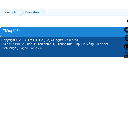
Trang chủ
Diễn đàn
Tiếng Việt
Copyright © 2013 D.M.E.C Co.,Ltd, All Rights Reserved.
Địa chỉ: K190 Lê Duẩn, P. Tân chính, Q. Thanh Khê, Thp. Đà Nẵng, Việt Nam.
Điện thoại: (+84) 5113752506