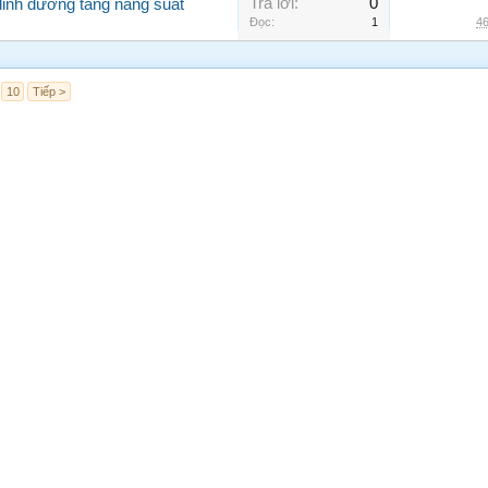
Trả lời:
0
 dinh dưỡng tăng năng suất
Đọc:
1
46
10
Tiếp >