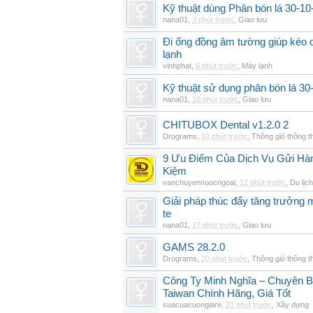
Kỹ thuật dùng Phân bón lá 30-10-
nana01
,
3 phút trước
,
Giao lưu
Đi ống đồng âm tường giúp kéo d
lạnh
vinhphat
,
6 phút trước
,
Máy lạnh
Kỹ thuật sử dụng phân bón lá 30
nana01
,
10 phút trước
,
Giao lưu
CHITUBOX Dental v1.2.0 2
Drograms
,
10 phút trước
,
Thông gió thông 
9 Ưu Điểm Của Dịch Vụ Gửi Hàn
Kiệm
vanchuyennuocngoai
,
12 phút trước
,
Du lịch
Giải pháp thúc đẩy tăng trưởng 
te
nana01
,
17 phút trước
,
Giao lưu
GAMS 28.2.0
Drograms
,
20 phút trước
,
Thông gió thông 
Công Ty Minh Nghĩa – Chuyên 
Taiwan Chính Hãng, Giá Tốt
suacuacuongiare
,
21 phút trước
,
Xây dựng