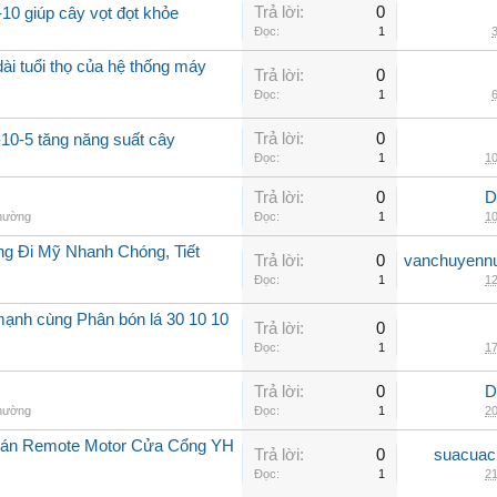
Trả lời:
0
10 giúp cây vọt đọt khỏe
Đọc:
1
3
ài tuổi thọ của hệ thống máy
Trả lời:
0
Đọc:
1
6
Trả lời:
0
-10-5 tăng năng suất cây
Đọc:
1
10
Trả lời:
0
D
thường
Đọc:
1
10
g Đi Mỹ Nhanh Chóng, Tiết
Trả lời:
0
vanchuyenn
Đọc:
1
12
mạnh cùng Phân bón lá 30 10 10
Trả lời:
0
Đọc:
1
17
Trả lời:
0
D
thường
Đọc:
1
20
Bán Remote Motor Cửa Cổng YH
Trả lời:
0
suacuac
Đọc:
1
21