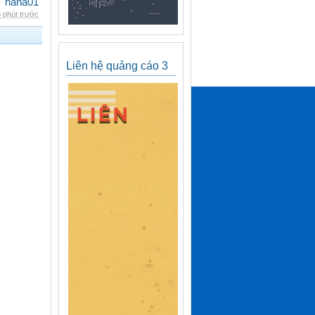
nana01
 phút trước
Liên hệ quảng cáo 3