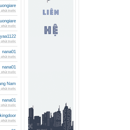
uongiare
 phút trước
uongiare
 phút trước
iyaa1122
 phút trước
nana01
 phút trước
nana01
 phút trước
oàng Nam
 phút trước
nana01
 phút trước
kingdoor
 phút trước