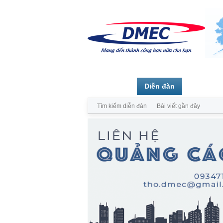
Trang chủ
Diễn đàn
Thành vi
Tìm kiếm diễn đàn
Bài viết gần đây