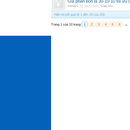
Giá phân bón lá 30-10-10 tối ưu
nana01
,
46 phút trước
,
Giao lưu
Hiển thị kết quả từ 1 đến 20 của 200
Trang 1 của 10 trang
1
2
3
4
5
6
→