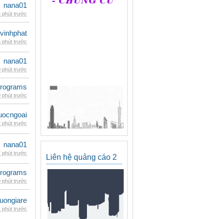
nana01
 phút trước
vinhphat
 phút trước
nana01
 phút trước
rograms
 phút trước
uocngoai
 phút trước
nana01
 phút trước
Liên hệ quảng cáo 2
rograms
 phút trước
uongiare
 phút trước