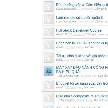
Bút từ cổng xếp & Cảm biến tự 
suacuacuongiare
,
21 phút trước
,
Xây dựng
Làm remote cửa cuốn quận 3
suacuacuongiare
,
22 phút trước
,
Xây dựng
Full Stack Developer Course
riyaa1122
,
23 phút trước
,
Thông tin doanh n
Phân bón lá 30-10-10 có tác dụng
nana01
,
25 phút trước
,
Giao lưu
Tối ưu dinh dưỡng với giá phân b
nana01
,
31 phút trước
,
Giao lưu
MÁY XAY ĐẬU NÀNH CÔNG N
BÃ HIỆU QUẢ
Thiết bị Hoàng Nam
,
36 phút trước
,
Các đồ 
Bí quyết tối ưu năng suất cây trồ
nana01
,
39 phút trước
,
Giao lưu
Cửa nhựa composite tại Phườn
Trà My kingdoor
,
45 phút trước
,
Nội thất tro