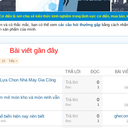
chia sẽ kiến thức kinh nghiệm trong lãnh vực cơ điện, mua bán, ký gửi, cho th
vn và có thắc mắc, bạn có thể xem
các câu hỏi thường gặp
bằng cách nhấn 
n sản phẩm của mình.
Bài viết gần đây
10
Tiếp >
TRẢ LỜI
ĐỌC
BÀI VI
i Lựa Chọn Nhà Máy Gia Công
Trả lời:
0
Đọc:
1
Và
am mê món kho và món ninh vẫn
Trả lời:
0
Đọc:
1
Và
Trả lời:
0
ghecon
ổ biến hiện nay nên biết
g nhà
Đọc:
1
2