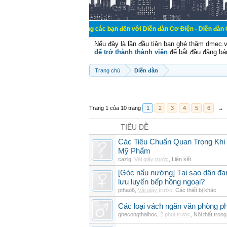
Chào mừng các bạn đến với Diễn đàn Cơ Điện - Diễn đàn Cơ điện là nơi 
Nếu đây là lần đầu tiên bạn ghé thăm dmec.
để trở thành thành viên
để bắt đầu đăng bá
Trang chủ
Diễn đàn
Trang 1 của 10 trang
1
2
3
4
5
6
→
TIÊU ĐỀ
Các Tiêu Chuẩn Quan Trọng Kh
Mỹ Phẩm
cazlg
,
Vài giây trước
,
Liên kết
[Góc nấu nướng] Tại sao dân đ
lưu luyến bếp hồng ngoại?
pthao6
,
Vài giây trước
,
Các thiết bị khác
Các loại vách ngăn văn phòng ph
ghecongthaihoc
,
2 phút trước
,
Nội thất tron