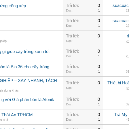
Trả lời:
0
suacuac
dừng cổng xếp
Đọc:
1
21
Trả lời:
0
suacuac
Đọc:
1
22
Trả lời:
0
r
ghiệp
Đọc:
1
23
Trả lời:
0
 gì giúp cây trồng xanh tốt
Đọc:
1
25
Trả lời:
0
ón lá Bio 36 cho cây trồng
Đọc:
1
31
GHIỆP – XAY NHANH, TÁCH
Trả lời:
0
Thiết bị H
Đọc:
1
36
gia dụng khác
Trả lời:
0
ng với Giá phân bón lá Atonik
Đọc:
1
39
Trả lời:
0
Trà My 
g Thới An TPHCM
ng nhà
Đọc:
1
45