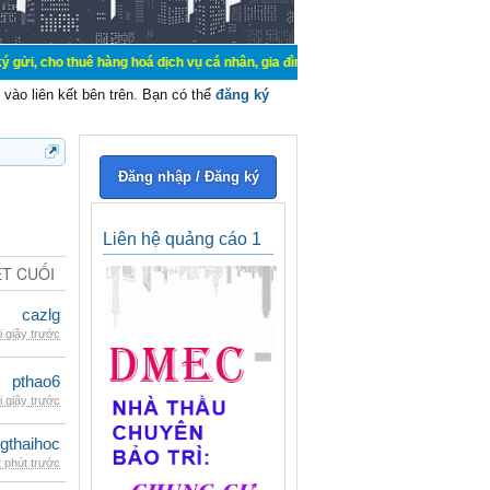
uê hàng hoá dịch vụ cá nhân, gia đình. Mua bán, ký gửi, cho thuê thiết bị hệ t
vào liên kết bên trên. Bạn có thể
đăng ký
Đăng nhập / Đăng ký
Liên hệ quảng cáo 1
ẾT CUỐI
cazlg
i giây trước
pthao6
i giây trước
gthaihoc
 phút trước