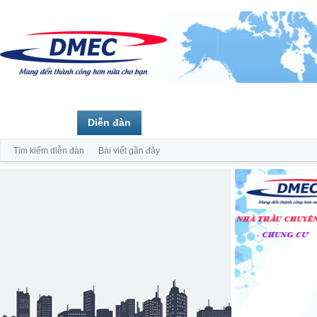
Trang chủ
Diễn đàn
Thành viên
Tìm kiếm diễn đàn
Bài viết gần đây