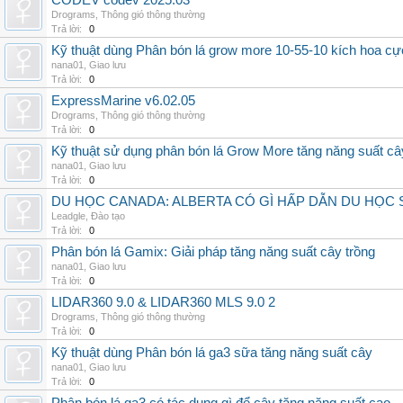
CODEV codev 2025.03
Drograms
,
Thông gió thông thường
Trả lời:
0
Kỹ thuật dùng Phân bón lá grow more 10-55-10 kích hoa cự
nana01
,
Giao lưu
Trả lời:
0
ExpressMarine v6.02.05
Drograms
,
Thông gió thông thường
Trả lời:
0
Kỹ thuật sử dụng phân bón lá Grow More tăng năng suất câ
nana01
,
Giao lưu
Trả lời:
0
DU HỌC CANADA: ALBERTA CÓ GÌ HẤP DẪN DU HỌC 
Leadgle
,
Đào tạo
Trả lời:
0
Phân bón lá Gamix: Giải pháp tăng năng suất cây trồng
nana01
,
Giao lưu
Trả lời:
0
LIDAR360 9.0 & LIDAR360 MLS 9.0 2
Drograms
,
Thông gió thông thường
Trả lời:
0
Kỹ thuật dùng Phân bón lá ga3 sữa tăng năng suất cây
nana01
,
Giao lưu
Trả lời:
0