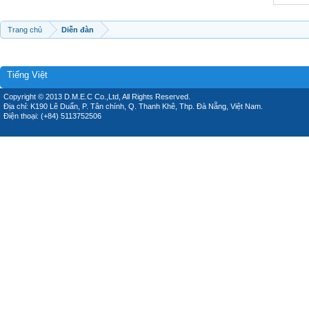
Trang chủ
Diễn đàn
Tiếng Việt
Copyright © 2013 D.M.E.C Co.,Ltd, All Rights Reserved.
Địa chỉ: K190 Lê Duẩn, P. Tân chính, Q. Thanh Khê, Thp. Đà Nẵng, Việt Nam.
Điện thoại: (+84) 5113752506