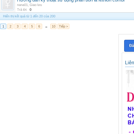
Hướng dẫn kỹ thuật sử dụng phân bón lá fetrilon combi
nana01
,
Giao lưu
Trả lời:
0
Hiển thị kết quả từ 1 đến 20 của 200
1
2
3
4
5
6
→
10
Tiếp >
Đă
Liê