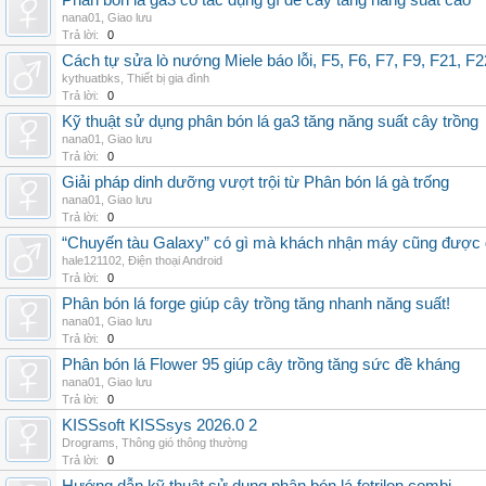
Phân bón lá ga3 có tác dụng gì để cây tăng năng suất cao
nana01
,
Giao lưu
Trả lời:
0
Cách tự sửa lò nướng Miele báo lỗi, F5, F6, F7, F9, F21, F2
kythuatbks
,
Thiết bị gia đình
Trả lời:
0
Kỹ thuật sử dụng phân bón lá ga3 tăng năng suất cây trồng
nana01
,
Giao lưu
Trả lời:
0
Giải pháp dinh dưỡng vượt trội từ Phân bón lá gà trống
nana01
,
Giao lưu
Trả lời:
0
“Chuyến tàu Galaxy” có gì mà khách nhận máy cũng được đ
hale121102
,
Điện thoại Android
Trả lời:
0
Phân bón lá forge giúp cây trồng tăng nhanh năng suất!
nana01
,
Giao lưu
Trả lời:
0
Phân bón lá Flower 95 giúp cây trồng tăng sức đề kháng
nana01
,
Giao lưu
Trả lời:
0
KISSsoft KISSsys 2026.0 2
Drograms
,
Thông gió thông thường
Trả lời:
0