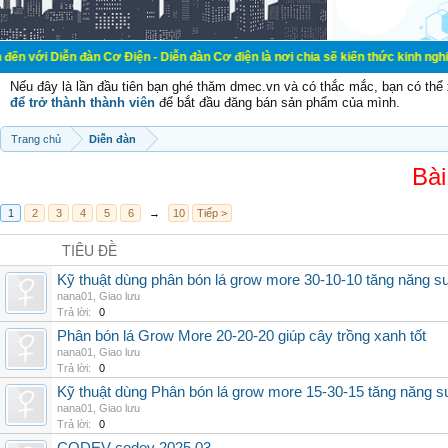
đàn Cơ Điện - Diễn đàn Cơ điện là nơi chia sẽ kiến thức kinh nghiệm trong lãn
Nếu đây là lần đầu tiên bạn ghé thăm dmec.vn và có thắc mắc, bạn có th
để trở thành thành viên
để bắt đầu đăng bán sản phẩm của mình.
Trang chủ
Diễn đàn
Bài
1
2
3
4
5
6
→
10
Tiếp >
TIÊU ĐỀ
Kỹ thuật dùng phân bón lá grow more 30-10-10 tăng năng s
nana01
,
Giao lưu
Trả lời:
0
Phân bón lá Grow More 20-20-20 giúp cây trồng xanh tốt
nana01
,
Giao lưu
Trả lời:
0
Kỹ thuật dùng Phân bón lá grow more 15-30-15 tăng năng s
nana01
,
Giao lưu
Trả lời:
0