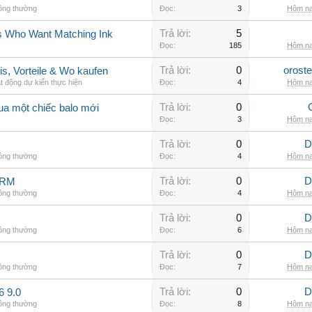
hông thường
Đọc:
3
Hôm na
Trả lời:
5
rs Who Want Matching Ink
Đọc:
185
Hôm na
Trả lời:
0
orost
is, Vorteile & Wo kaufen
t động dự kiến thực hiện
Đọc:
4
Hôm na
Trả lời:
0
ua một chiếc balo mới
Đọc:
3
Hôm na
Trả lời:
0
D
hông thường
Đọc:
4
Hôm na
Trả lời:
0
D
ARM
hông thường
Đọc:
4
Hôm na
Trả lời:
0
D
hông thường
Đọc:
6
Hôm na
Trả lời:
0
D
hông thường
Đọc:
7
Hôm na
Trả lời:
0
D
6 9.0
hông thường
Đọc:
8
Hôm na