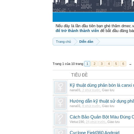
Nếu đây là lần đầu tiên bạn ghé thăm dmec.
để trở thành thành viên
để bắt đầu đăng bá
Trang chủ
Diễn đàn
Trang 1 của 10 trang
1
2
3
4
5
6
→
TIÊU ĐỀ
Kỹ thuật dùng phân bón lá canxi n
nana01
,
2 phút trước
,
Giao lưu
Hướng dẫn kỹ thuật sử dụng phâ
nana01
,
8 phút trước
,
Giao lưu
Cách Bảo Quản Bột Màu Đúng 
Vietuc190
,
24 phút trước
,
Giao lưu
Cyclone Field360 Android