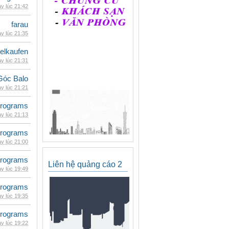
y lúc 21:42
farau
y lúc 21:35
eelkaufen
y lúc 21:31
Góc Balo
y lúc 21:21
rograms
y lúc 21:13
rograms
y lúc 21:00
rograms
Liên hệ quảng cáo 2
y lúc 19:49
rograms
y lúc 19:35
rograms
y lúc 19:22