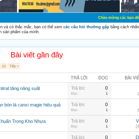
Chào mừng các bạn đến với Diễn đàn 
vn và có thắc mắc, bạn có thể xem
các câu hỏi thường gặp
bằng cách nhấn 
n sản phẩm của mình.
Bài viết gần đây
10
Tiếp >
TRẢ LỜI
ĐỌC
BÀI VI
Trả lời:
0
itrat tăng năng suất
Đọc:
1
2
Trả lời:
0
n bón lá canxi magie hiệu quả
Đọc:
1
8
Trả lời:
0
V
Chuẩn Trong Kho Nhựa
Đọc:
1
24
Trả lời:
0
D