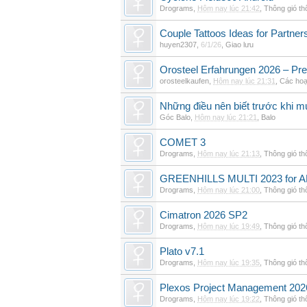
Drograms
,
Hôm nay lúc 21:42
,
Thông gió t
Couple Tattoos Ideas for Partne
huyen2307
,
6/1/26
,
Giao lưu
Orosteel Erfahrungen 2026 – Pre
orosteelkaufen
,
Hôm nay lúc 21:31
,
Các hoạ
Những điều nên biết trước khi m
Góc Balo
,
Hôm nay lúc 21:21
,
Balo
COMET 3
Drograms
,
Hôm nay lúc 21:13
,
Thông gió t
GREENHILLS MULTI 2023 for 
Drograms
,
Hôm nay lúc 21:00
,
Thông gió t
Cimatron 2026 SP2
Drograms
,
Hôm nay lúc 19:49
,
Thông gió t
Plato v7.1
Drograms
,
Hôm nay lúc 19:35
,
Thông gió t
Plexos Project Management 202
Drograms
,
Hôm nay lúc 19:22
,
Thông gió t