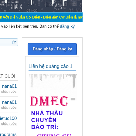
Cơ Điện - Diễn đàn Cơ điện là nơi chia sẽ kiến thức kinh nghiệm trong lãnh vự
vào liên kết bên trên. Bạn có thể
đăng ký
Đăng nhập / Đăng ký
Liên hệ quảng cáo 1
ẾT CUỐI
nana01
 phút trước
nana01
 phút trước
ietuc190
 phút trước
rograms