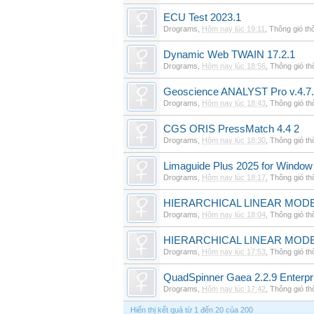
ECU Test 2023.1
Drograms
,
Hôm nay lúc 19:11
,
Thông gió th
Dynamic Web TWAIN 17.2.1
Drograms
,
Hôm nay lúc 18:56
,
Thông gió t
Geoscience ANALYST Pro v.4.7.
Drograms
,
Hôm nay lúc 18:43
,
Thông gió t
CGS ORIS PressMatch 4.4 2
Drograms
,
Hôm nay lúc 18:30
,
Thông gió t
Limaguide Plus 2025 for Window
Drograms
,
Hôm nay lúc 18:17
,
Thông gió t
HIERARCHICAL LINEAR MODE
Drograms
,
Hôm nay lúc 18:04
,
Thông gió t
HIERARCHICAL LINEAR MOD
Drograms
,
Hôm nay lúc 17:53
,
Thông gió t
QuadSpinner Gaea 2.2.9 Enterpr
Drograms
,
Hôm nay lúc 17:42
,
Thông gió t
Hiển thị kết quả từ 1 đến 20 của 200