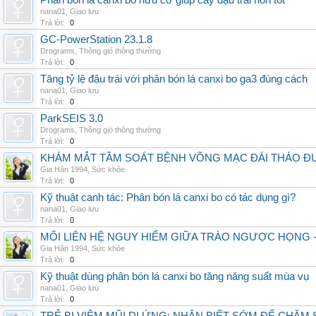
Phân bón lá canxi bo hữu cơ giúp cây đậu trái non tốt
nana01
,
Giao lưu
Trả lời:
0
GC-PowerStation 23.1.8
Drograms
,
Thông gió thông thường
Trả lời:
0
Tăng tỷ lệ đậu trái với phân bón lá canxi bo ga3 đúng cách
nana01
,
Giao lưu
Trả lời:
0
ParkSEIS 3.0
Drograms
,
Thông gió thông thường
Trả lời:
0
KHÁM MẮT TẦM SOÁT BỆNH VÕNG MẠC ĐÁI THÁO ĐƯ
Gia Hân 1994
,
Sức khỏe
Trả lời:
0
Kỹ thuật canh tác: Phân bón lá canxi bo có tác dụng gì?
nana01
,
Giao lưu
Trả lời:
0
MỐI LIÊN HỆ NGUY HIỂM GIỮA TRÀO NGƯỢC HỌNG 
Gia Hân 1994
,
Sức khỏe
Trả lời:
0
Kỹ thuật dùng phân bón lá canxi bo tăng năng suất mùa vụ
nana01
,
Giao lưu
Trả lời:
0