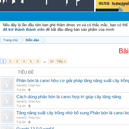
Nếu đây là lần đầu tiên bạn ghé thăm dmec.vn và có thắc mắc, bạn có th
để trở thành thành viên
để bắt đầu đăng bán sản phẩm của mình.
Trang chủ
Diễn đàn
Bài
1
2
3
4
5
6
→
10
Tiếp >
TIÊU ĐỀ
Phân bón lá canxi hữu cơ giải pháp tăng năng suất cây trồn
nana01
,
Giao lưu
Trả lời:
0
Cách dùng phân bón lá canxi hợp trí giúp cây tăng năng
nana01
,
Giao lưu
Trả lời:
0
Tăng năng suất cây trồng nhờ bổ sung Phân bón lá canxi b
nana01
,
Giao lưu
Trả lời:
0