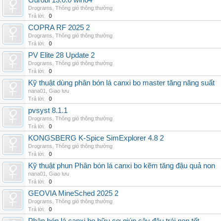
Gurobi 13.0.0 win64
Drograms
,
Thông gió thông thường
Trả lời:
0
COPRA RF 2025 2
Drograms
,
Thông gió thông thường
Trả lời:
0
PV Elite 28 Update 2
Drograms
,
Thông gió thông thường
Trả lời:
0
Kỹ thuật dùng phân bón lá canxi bo master tăng năng suất
nana01
,
Giao lưu
Trả lời:
0
pvsyst 8.1.1
Drograms
,
Thông gió thông thường
Trả lời:
0
KONGSBERG K-Spice SimExplorer 4.8 2
Drograms
,
Thông gió thông thường
Trả lời:
0
Kỹ thuật phun Phân bón lá canxi bo kẽm tăng đậu quả non
nana01
,
Giao lưu
Trả lời:
0
GEOVIA MineSched 2025 2
Drograms
,
Thông gió thông thường
Trả lời:
0