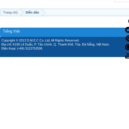
Trang chủ
Diễn đàn
Tiếng Việt
Copyright © 2013 D.M.E.C Co.,Ltd, All Rights Reserved.
Địa chỉ: K190 Lê Duẩn, P. Tân chính, Q. Thanh Khê, Thp. Đà Nẵng, Việt Nam.
Điện thoại: (+84) 5113752506