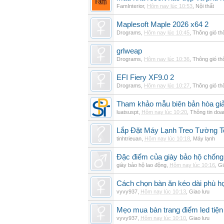
FamInterior
,
Hôm nay lúc 10:53
,
Nội thất
Maplesoft Maple 2026 x64 2
Drograms
,
Hôm nay lúc 10:45
,
Thông gió t
grlweap
Drograms
,
Hôm nay lúc 10:36
,
Thông gió t
EFI Fiery XF9.0 2
Drograms
,
Hôm nay lúc 10:27
,
Thông gió t
Tham khảo mẫu biên bản hòa giải
luatsuspt
,
Hôm nay lúc 10:20
,
Thông tin doa
Lắp Đặt Máy Lạnh Treo Tường 
tinhtrieuan
,
Hôm nay lúc 10:18
,
Máy lạnh
Đặc điểm của giày bảo hộ chốn
giày bảo hộ lao động
,
Hôm nay lúc 10:16
,
Gi
Cách chọn bàn ăn kéo dài phù h
vyvy937
,
Hôm nay lúc 10:13
,
Giao lưu
Mẹo mua bàn trang điểm led tiện
vyvy937
,
Hôm nay lúc 10:10
,
Giao lưu