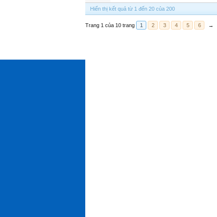
Hiển thị kết quả từ 1 đến 20 của 200
Trang 1 của 10 trang
1
2
3
4
5
6
→