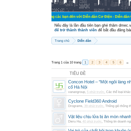
Chào mừng các bạn đến với Diễn đàn Cơ Điện - Diễn đàn Cơ điện là nơi 
Nếu đây là lần đầu tiên bạn ghé thăm dmec.
để trở thành thành viên
để bắt đầu đăng bá
Trang chủ
Diễn đàn
Trang 1 của 10 trang
1
2
3
4
5
6
→
TIÊU ĐỀ
Concon Hotel – “Một ngôi làng nh
cổ Hà Nội
vanangroup
,
5 phút trước
,
Các thể loại khác
Cyclone Field360 Android
Drograms
,
39 phút trước
,
Thông gió thông 
Vật liệu chịu lửa bị ăn mòn nha
Dieru Ha
,
40 phút trước
,
Thông tin doanh ng
Vai trò của chất bôi trơn khuôn (s