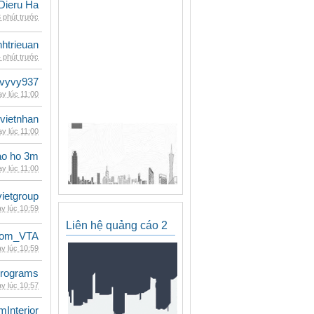
Dieru Ha
 phút trước
inhtrieuan
 phút trước
vyvy937
y lúc 11:00
vietnhan
y lúc 11:00
ao ho 3m
y lúc 11:00
vietgroup
y lúc 10:59
Liên hệ quảng cáo 2
dom_VTA
y lúc 10:59
rograms
y lúc 10:57
mInterior