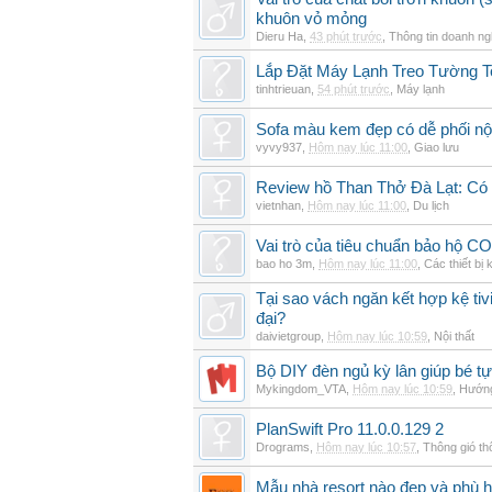
khuôn vỏ mỏng
Dieru Ha
,
43 phút trước
,
Thông tin doanh ng
Lắp Đặt Máy Lạnh Treo Tường 
tinhtrieuan
,
54 phút trước
,
Máy lạnh
Sofa màu kem đẹp có dễ phối nội
vyvy937
,
Hôm nay lúc 11:00
,
Giao lưu
Review hồ Than Thở Đà Lạt: Có 
vietnhan
,
Hôm nay lúc 11:00
,
Du lịch
Vai trò của tiêu chuẩn bảo hộ CO
bao ho 3m
,
Hôm nay lúc 11:00
,
Các thiết bị 
Tại sao vách ngăn kết hợp kệ tivi
đại?
daivietgroup
,
Hôm nay lúc 10:59
,
Nội thất
Bộ DIY đèn ngủ kỳ lân giúp bé tự
Mykingdom_VTA
,
Hôm nay lúc 10:59
,
Hướng
PlanSwift Pro 11.0.0.129 2
Drograms
,
Hôm nay lúc 10:57
,
Thông gió t
Mẫu nhà resort nào đẹp và phù 