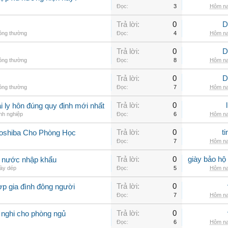
Đọc:
3
Hôm na
Trả lời:
0
D
hông thường
Đọc:
4
Hôm na
Trả lời:
0
D
hông thường
Đọc:
8
Hôm na
Trả lời:
0
D
hông thường
Đọc:
7
Hôm na
Trả lời:
0
 ly hôn đúng quy định mới nhất
nh nghiệp
Đọc:
6
Hôm na
Trả lời:
0
t
Toshiba Cho Phòng Học
Đọc:
7
Hôm na
Trả lời:
0
giày bảo hộ
g nước nhập khẩu
ày dép
Đọc:
5
Hôm na
Trả lời:
0
ợp gia đình đông người
Đọc:
7
Hôm na
Trả lời:
0
 nghi cho phòng ngủ
Đọc:
6
Hôm na