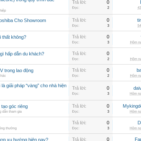
Trả lời:
0
Đọc:
2
43
hiệp
Trả lời:
0
t
Toshiba Cho Showroom
Đọc:
3
54
Trả lời:
0
 thất không?
Đọc:
3
Hôm na
Trả lời:
0
gì hấp dẫn du khách?
Đọc:
2
Hôm na
Trả lời:
0
b
V trong lao động
khác
Đọc:
2
Hôm na
 là giải pháp “vàng” cho nhà hiện
Trả lời:
0
dai
Đọc:
3
Hôm na
Trả lời:
0
Myking
 tạo góc riêng
 dẫn tham gia
Đọc:
3
Hôm na
Trả lời:
0
D
hông thường
Đọc:
3
Hôm na
Trả lời:
0
Fa
hợp xu hướng hiện nay?