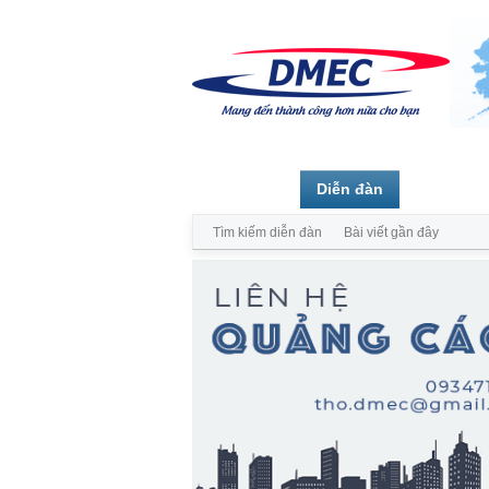
Trang chủ
Diễn đàn
Thành vi
Tìm kiếm diễn đàn
Bài viết gần đây