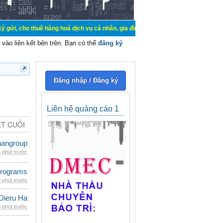
uê hàng hoá dịch vụ cá nhân, gia đình. Mua bán, ký gửi, cho thuê thiết bị hệ t
vào liên kết bên trên. Bạn có thể
đăng ký
Đăng nhập / Đăng ký
Liên hệ quảng cáo 1
ẾT CUỐI
nangroup
 phút trước
rograms
 phút trước
Dieru Ha
 phút trước