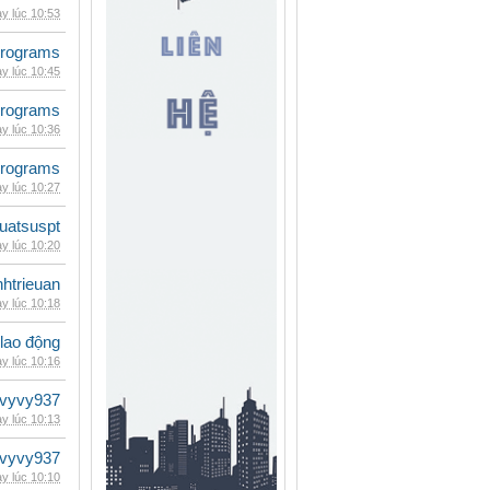
y lúc 10:53
rograms
y lúc 10:45
rograms
y lúc 10:36
rograms
y lúc 10:27
luatsuspt
y lúc 10:20
inhtrieuan
y lúc 10:18
 lao động
y lúc 10:16
vyvy937
y lúc 10:13
vyvy937
y lúc 10:10