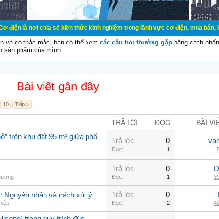
chia sẽ kiến thức kinh nghiệm trong lãnh vực cơ điện, mua bán, ký gửi, cho th
vn và có thắc mắc, bạn có thể xem
các câu hỏi thường gặp
bằng cách nhấn 
n sản phẩm của mình.
Bài viết gần đây
10
Tiếp >
TRẢ LỜI
ĐỌC
BÀI VI
ỏ” trên khu đất 95 m² giữa phố
Trả lời:
0
va
Đọc:
1
5
Trả lời:
0
D
thường
Đọc:
1
39
Trả lời:
0
nh: Nguyên nhân và cách xử lý
hiệp
Đọc:
2
40
ilicone) trong quy trình đúc