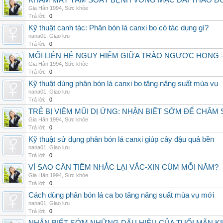
KHÁM MẮT TẦM SOÁT BỆNH VÕNG MẠC ĐÁI THÁO ĐƯ
Gia Hân 1994
,
Sức khỏe
Trả lời:
0
Kỹ thuật canh tác: Phân bón lá canxi bo có tác dụng gì?
nana01
,
Giao lưu
Trả lời:
0
MỐI LIÊN HỆ NGUY HIỂM GIỮA TRÀO NGƯỢC HỌNG 
Gia Hân 1994
,
Sức khỏe
Trả lời:
0
Kỹ thuật dùng phân bón lá canxi bo tăng năng suất mùa vụ
nana01
,
Giao lưu
Trả lời:
0
TRẺ BỊ VIÊM MŨI DỊ ỨNG: NHẬN BIẾT SỚM ĐỂ CHĂ
Gia Hân 1994
,
Sức khỏe
Trả lời:
0
Kỹ thuật sử dụng phân bón lá canxi giúp cây đậu quả bền
nana01
,
Giao lưu
Trả lời:
0
VÌ SAO CẦN TIÊM NHẮC LẠI VẮC-XIN CÚM MỖI NĂM?
Gia Hân 1994
,
Sức khỏe
Trả lời:
0
Cách dùng phân bón lá ca bo tăng năng suất mùa vụ mới
nana01
,
Giao lưu
Trả lời:
0