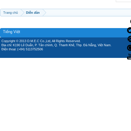
Trang chủ
Diễn đàn
Tiếng Việt
Copyright © 2013 D.M.E.C Co.,Ltd, All Rights Reserved.
Địa chỉ: K190 Lê Duẩn, P. Tân chính, Q. Thanh Khê, Thp. Đà Nẵng, Việt Nam.
Điện thoại: (+84) 5113752506