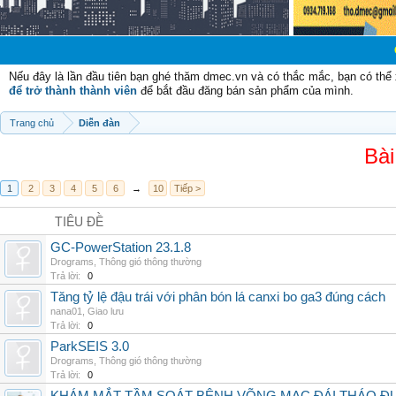
Chào mừng cá
Nếu đây là lần đầu tiên bạn ghé thăm dmec.vn và có thắc mắc, bạn có th
để trở thành thành viên
để bắt đầu đăng bán sản phẩm của mình.
Trang chủ
Diễn đàn
Bài
1
2
3
4
5
6
→
10
Tiếp >
TIÊU ĐỀ
GC-PowerStation 23.1.8
Drograms
,
Thông gió thông thường
Trả lời:
0
Tăng tỷ lệ đậu trái với phân bón lá canxi bo ga3 đúng cách
nana01
,
Giao lưu
Trả lời:
0
ParkSEIS 3.0
Drograms
,
Thông gió thông thường
Trả lời:
0