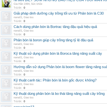
NHẬN BIẾT SỚM NHỮNG DẤU HIỆU CỦA TUỔI MÃN K
Gia Hân 1994
,
Sức khỏe
Trả lời:
0
Giải pháp dinh dưỡng cây trồng tối ưu từ Phân bón lá C30
nana01
,
Giao lưu
Trả lời:
0
Cách dùng phân bón lá Bortrac tăng đậu quả hiệu quả
nana01
,
Giao lưu
Trả lời:
0
Phân bón lá boron giúp cây trồng tăng tỷ lệ đậu quả
nana01
,
Giao lưu
Trả lời:
0
Kỹ thuật sử dụng phân bón lá Boroca tăng năng suất cây
nana01
,
Giao lưu
Trả lời:
0
Hướng dẫn sử dụng Phân bón lá boom flower tăng năng suấ
nana01
,
Giao lưu
Trả lời:
0
Kỹ thuật canh tác: Phân bón lá bón gốc được không?
nana01
,
Giao lưu
Trả lời:
0
Kỹ thuật dùng phân bón lá bo thái tăng năng suất cây trồng
nana01
,
Giao lưu
Trả lời:
0