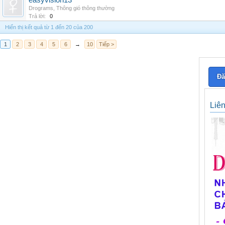
easyvision13
Drograms
,
Thông gió thông thường
Trả lời:
0
Hiển thị kết quả từ 1 đến 20 của 200
1
2
3
4
5
6
→
10
Tiếp >
Đă
Liê