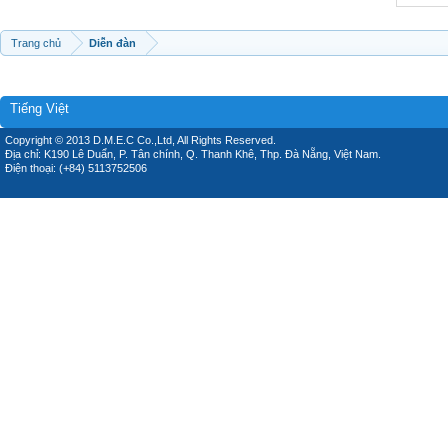
Trang chủ
Diễn đàn
Tiếng Việt
Copyright © 2013 D.M.E.C Co.,Ltd, All Rights Reserved.
Địa chỉ: K190 Lê Duẩn, P. Tân chính, Q. Thanh Khê, Thp. Đà Nẵng, Việt Nam.
Điện thoại: (+84) 5113752506