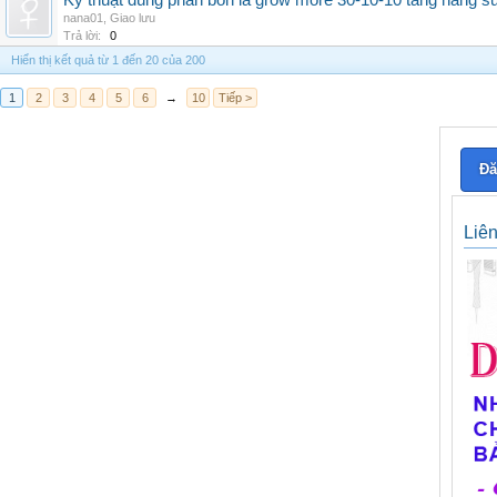
Kỹ thuật dùng phân bón lá grow more 30-10-10 tăng năng s
nana01
,
Giao lưu
Trả lời:
0
Hiển thị kết quả từ 1 đến 20 của 200
1
2
3
4
5
6
→
10
Tiếp >
Đă
Liê