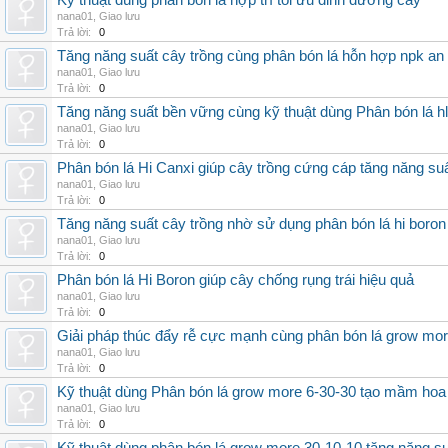
Kỹ thuật dùng phân bón lá hợp trí tối ưu dinh dưỡng cây
nana01
,
Giao lưu
Trả lời:
0
Tăng năng suất cây trồng cùng phân bón lá hỗn hợp npk an
nana01
,
Giao lưu
Trả lời:
0
Tăng năng suất bền vững cùng kỹ thuật dùng Phân bón lá h
nana01
,
Giao lưu
Trả lời:
0
Phân bón lá Hi Canxi giúp cây trồng cứng cáp tăng năng su
nana01
,
Giao lưu
Trả lời:
0
Tăng năng suất cây trồng nhờ sử dụng phân bón lá hi boron
nana01
,
Giao lưu
Trả lời:
0
Phân bón lá Hi Boron giúp cây chống rụng trái hiệu quả
nana01
,
Giao lưu
Trả lời:
0
Giải pháp thúc đẩy rễ cực mạnh cùng phân bón lá grow mo
nana01
,
Giao lưu
Trả lời:
0
Kỹ thuật dùng Phân bón lá grow more 6-30-30 tạo mầm hoa
nana01
,
Giao lưu
Trả lời:
0