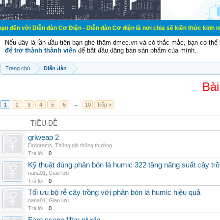
ễn đàn Cơ Điện - Diễn đàn Cơ điện là nơi chia sẽ kiến thức kinh nghiệm trong 
Nếu đây là lần đầu tiên bạn ghé thăm dmec.vn và có thắc mắc, bạn có th
để trở thành thành viên
để bắt đầu đăng bán sản phẩm của mình.
Trang chủ
Diễn đàn
Bài
1
2
3
4
5
6
→
10
Tiếp >
TIÊU ĐỀ
grlweap 2
Drograms
,
Thông gió thông thường
Trả lời:
0
Kỹ thuật dùng phân bón lá humic 322 tăng năng suất cây tr
nana01
,
Giao lưu
Trả lời:
0
Tối ưu bộ rễ cây trồng với phân bón lá humic hiệu quả
nana01
,
Giao lưu
Trả lời:
0