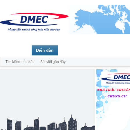
Trang chủ
Diễn đàn
Thành viên
Tìm kiếm diễn đàn
Bài viết gần đây