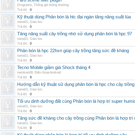
Faro scene filter plugin
Drograms
,
Thông gió thông thường
Trả lời:
0
Kỹ thuật dùng Phân bón lá htc đại ngàn tăng năng suất lúa
nana01
,
Giao lưu
Trả lời:
0
Tăng năng suất cây trồng nhờ sử dụng phân bón lá hpc 97
nana01
,
Giao lưu
Trả lời:
0
Phân bón lá hpc 22hxn giúp cây trồng tăng sức đề kháng
nana01
,
Giao lưu
Trả lời:
0
Tecno Mobile giảm giá Shock tháng 4
namtran08
,
Điện thoại Android
Trả lời:
9
Hướng dẫn kỹ thuật sử dụng phân bón lá hpc cho cây trồng
nana01
,
Giao lưu
Trả lời:
0
Tối ưu dinh dưỡng đất cùng Phân bón lá hợp trí super humi
nana01
,
Giao lưu
Trả lời:
0
Tăng sức đề kháng cho cây trồng cùng Phân bón lá hợp trí 
nana01
,
Giao lưu
Trả lời:
0