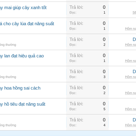
Trả lời:
0
y mai giúp cây xanh tốt
Đọc:
1
58
Trả lời:
0
á cho cây lúa đạt năng suất
Đọc:
1
Hôm na
Trả lời:
0
D
hông thường
Đọc:
2
Hôm na
Trả lời:
0
y lan đạt hiệu quả cao
Đọc:
1
Hôm na
Trả lời:
0
D
hông thường
Đọc:
3
Hôm na
Trả lời:
0
ây hoa hồng sai cách
Đọc:
2
Hôm na
Trả lời:
0
y hồ tiêu đạt năng suất
Đọc:
5
Hôm na
Trả lời:
0
D
hông thường
Đọc:
4
Hôm na