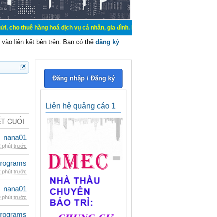
hàng hoá dịch vụ cá nhân, gia đình. Mua bán, ký gửi, cho thuê thiết bị hệ thốn
vào liên kết bên trên. Bạn có thể
đăng ký
Đăng nhập / Đăng ký
Liên hệ quảng cáo 1
ẾT CUỐI
nana01
 phút trước
rograms
 phút trước
nana01
 phút trước
rograms