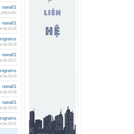
nana01
 phút trước
nana01
y lúc 02:24
rograms
y lúc 02:19
nana01
y lúc 02:17
rograms
y lúc 02:10
nana01
y lúc 02:09
nana01
y lúc 02:03
rograms
y lúc 02:01