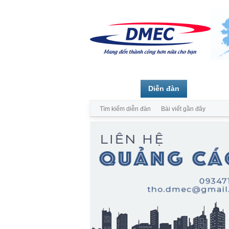
Trang chủ
Diễn đàn
Thành vi
Tìm kiếm diễn đàn
Bài viết gần đây