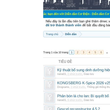
Chào mừng các bạn đến với Diễn đàn Cơ Điện - Diễn đàn Cơ điện là nơi chi
Nếu đây là lần đầu tiên bạn ghé thăm dmec.
để trở thành thành viên
để bắt đầu đăng bá
Trang chủ
Diễn đàn
Trang 1 của 10 trang
1
2
3
4
5
6
→
TIÊU ĐỀ
Kỹ thuật bổ sung dinh dưỡng hiệ
nana01
,
2 phút trước
,
Giao lưu
KONGSBERG K-Spice 2026 v25.
Drograms
,
2 phút trước
,
Thông gió thông t
Phân bón lá cho lan: Bí quyết bổ
nana01
,
9 phút trước
,
Giao lưu
Gexcel reconstructor 4.5 2