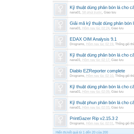
Kỹ thuật dùng phân bón lá cho câ
nana01
,
58 phút trước
,
Giao lưu
Giải mã kỹ thuật dùng phân bón l
nana01
,
Hôm nay lúc 02:24
,
Giao lưu
EDAX OIM Analysis 9.1
Drograms
,
Hôm nay lúc 02:19
,
Thông gió t
Kỹ thuật dùng phân bón lá cho câ
nana01
,
Hôm nay lúc 02:17
,
Giao lưu
Diablo EZReporter complete
Drograms
,
Hôm nay lúc 02:10
,
Thông gió t
Kỹ thuật dùng phân bón lá cho c
nana01
,
Hôm nay lúc 02:09
,
Giao lưu
Kỹ thuật phun phân bón lá cho câ
nana01
,
Hôm nay lúc 02:03
,
Giao lưu
PrintGazer Rip v2.15.3 2
Drograms
,
Hôm nay lúc 02:01
,
Thông gió t
Hiển thị kết quả từ 1 đến 20 của 200