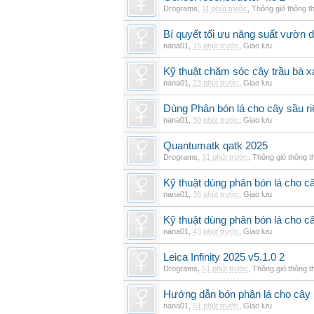
Drograms
,
11 phút trước
,
Thông gió thông 
Bí quyết tối ưu năng suất vườn 
nana01
,
15 phút trước
,
Giao lưu
Kỹ thuật chăm sóc cây trầu bà xa
nana01
,
23 phút trước
,
Giao lưu
Dùng Phân bón lá cho cây sầu ri
nana01
,
30 phút trước
,
Giao lưu
Quantumatk qatk 2025
Drograms
,
31 phút trước
,
Thông gió thông 
Kỹ thuật dùng phân bón lá cho c
nana01
,
36 phút trước
,
Giao lưu
Kỹ thuật dùng phân bón lá cho c
nana01
,
43 phút trước
,
Giao lưu
Leica Infinity 2025 v5.1.0 2
Drograms
,
51 phút trước
,
Thông gió thông 
Hướng dẫn bón phân lá cho cây 
nana01
,
51 phút trước
,
Giao lưu