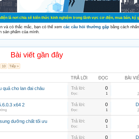
a sẽ kiến thức kinh nghiệm trong lãnh vực cơ điện, mua bán, ký gửi, cho thuê 
vn và có thắc mắc, bạn có thể xem
các câu hỏi thường gặp
bằng cách nhấn 
n sản phẩm của mình.
Bài viết gần đây
10
Tiếp >
TRẢ LỜI
ĐỌC
BÀI VI
Trả lời:
0
u quả cho lan đai châu
Đọc:
1
2
Trả lời:
0
D
6.0.3 x64 2
hường
Đọc:
1
2
Trả lời:
0
 sung dưỡng chất tối ưu
Đọc:
1
9
Trả lời:
0
D