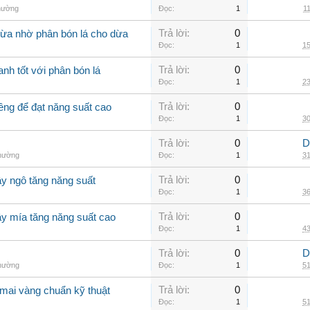
thường
Đọc:
1
11
Trả lời:
0
dừa nhờ phân bón lá cho dừa
Đọc:
1
15
Trả lời:
0
nh tốt với phân bón lá
Đọc:
1
23
Trả lời:
0
êng để đạt năng suất cao
Đọc:
1
30
Trả lời:
0
D
thường
Đọc:
1
31
Trả lời:
0
ây ngô tăng năng suất
Đọc:
1
36
Trả lời:
0
ây mía tăng năng suất cao
Đọc:
1
43
Trả lời:
0
D
thường
Đọc:
1
51
Trả lời:
0
mai vàng chuẩn kỹ thuật
Đọc:
1
51